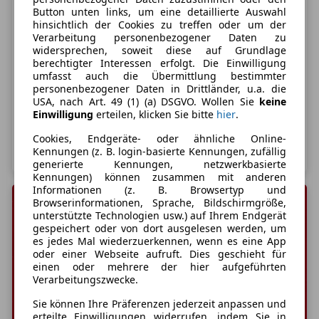
Motoren
Button unten links, um eine detaillierte Auswahl
hinsichtlich der Cookies zu treffen oder um der
Verarbeitung personenbezogener Daten zu
Starker Diesel mit Mild-Hybrid: Neuer
widersprechen, soweit diese auf Grundlage
Antrieb für BMW X5 und BMW X6
berechtigter Interessen erfolgt. Die Einwilligung
umfasst auch die Übermittlung bestimmter
personenbezogener Daten in Drittländer, u.a. die
Gerade zum Charakter eines großen SUVs passt oft ein
USA, nach Art. 49 (1) (a) DSGVO. Wollen Sie
keine
kräftiger, durchzugsstarker Diesel besonders gut. Auch
Einwilligung
erteilen, klicken Sie bitte
hier
.
hier richtet sich der Fokus jedoch zunehmend darauf,
bei aller Performance möglichst effiziente Antriebe zu
Cookies, Endgeräte- oder ähnliche Online-
Weiterlesen
entwickeln. BMW bringt für die Modelle BMW X5 und
Kennungen (z. B. login-basierte Kennungen, zufällig
generierte Kennungen, netzwerkbasierte
BMW X6 jetzt eine neue Motor-Optio
Kennungen) können zusammen mit anderen
Informationen (z. B. Browsertyp und
Browserinformationen, Sprache, Bildschirmgröße,
unterstützte Technologien usw.) auf Ihrem Endgerät
gespeichert oder von dort ausgelesen werden, um
es jedes Mal wiederzuerkennen, wenn es eine App
oder einer Webseite aufruft. Dies geschieht für
einen oder mehrere der hier aufgeführten
Verarbeitungszwecke.
Sie können Ihre Präferenzen jederzeit anpassen und
erteilte Einwilligungen widerrufen, indem Sie in