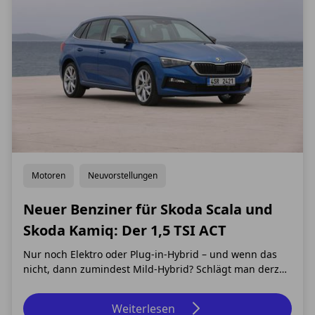
Motoren
Neuvorstellungen
Neuer Benziner für Skoda Scala und
Skoda Kamiq: Der 1,5 TSI ACT
Nur noch Elektro oder Plug-in-Hybrid – und wenn das
nicht, dann zumindest Mild-Hybrid? Schlägt man derzeit
eine beliebige Autozeitschrift auf, könnte man fast
diesen Eindruck gewinnen. Denn viele Hersteller haben
Weiterlesen
bei ihren aktuellen Neuvorstellungen den Fokus vor