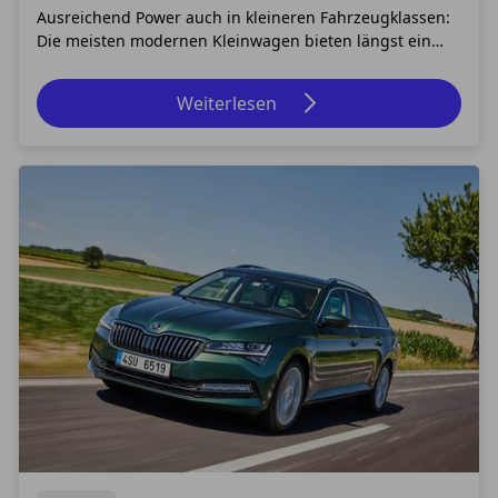
Fabia
Ausreichend Power auch in kleineren Fahrzeugklassen:
Die meisten modernen Kleinwagen bieten längst ein
komfortables Platzangebot, das auch längere Strecken
problemlos ermöglicht. Umso angenehmer lassen sich
Weiterlesen
diese bewältigen, wenn auch der Antrieb dazu passt.
Dabei lässt sich ein Motor mit ausreichen