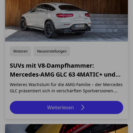
Motoren
Neuvorstellungen
SUVs mit V8-Dampfhammer:
Mercedes-AMG GLC 63 4MATIC+ und
GLC 63 4MATIC+ Coupé
Weiteres Wachstum für die AMG-Familie – der Mercedes
GLC präsentiert sich in verschärften Sportversionen.
Biturbo-Aufladung und schon in der Basis 350 kW (476
PS) Leistung satt: Wenn es dem neuen Mercedes-AMG
Weiterlesen
GLC 63 4MATIC+ an einem nicht mangelt, dann ist es
Druck in buchstäblich jeder Fahrsituatio