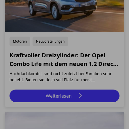
Motoren
Neuvorstellungen
Kraftvoller Dreizylinder: Der Opel
Combo Life mit dem neuen 1.2 Direct
Injection Turbo Benziner
Hochdachkombis sind nicht zuletzt bei Familien sehr
beliebt. Bieten sie doch viel Platz für meist
verhältnismäßig kleines Geld. Gleichzeitig verströmen
aktuelle Modelle der bekannten Automobilhersteller
Weiterlesen
längst nicht mehr den eher spröden Nutzfahrzeug-
Charme vergangener Tage. Stattdessen kann man sic