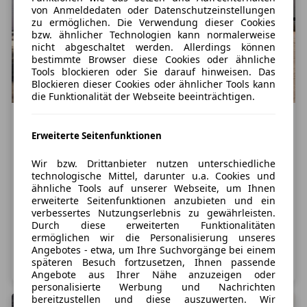
von Anmeldedaten oder Datenschutzeinstellungen
zu ermöglichen. Die Verwendung dieser Cookies
bzw. ähnlicher Technologien kann normalerweise
nicht abgeschaltet werden. Allerdings können
bestimmte Browser diese Cookies oder ähnliche
Tools blockieren oder Sie darauf hinweisen. Das
Blockieren dieser Cookies oder ähnlicher Tools kann
die Funktionalität der Webseite beeinträchtigen.
Motoren
Erweiterte Seitenfunktionen
Kompakter mit Erdgas-Antrieb: Der
Wir bzw. Drittanbieter nutzen unterschiedliche
technologische Mittel, darunter u.a. Cookies und
neue SEAT Leon 1.5 TGI
ähnliche Tools auf unserer Webseite, um Ihnen
erweiterte Seitenfunktionen anzubieten und ein
Ob als Fünftürer mit Schrägheck oder als ebenso
verbessertes Nutzungserlebnis zu gewährleisten.
funktionaler wie sportlicher Kombi: Der Leon ist
Durch diese erweiterten Funktionalitäten
gewissermaßen die „Allzweckwaffe“ von Seat in der
ermöglichen wir die Personalisierung unseres
automobilen Kompaktklasse. Neben viel
Angebotes - etwa, um Ihre Suchvorgänge bei einem
Weiterlesen
sprichwörtlicher spanischer Emotion zeichnet sich der
späteren Besuch fortzusetzen, Ihnen passende
Seat Leon durch sein gelungenes Gesamtkonzept aus,
Angebote aus Ihrer Nähe anzuzeigen oder
personalisierte Werbung und Nachrichten
zumal auch
bereitzustellen und diese auszuwerten. Wir