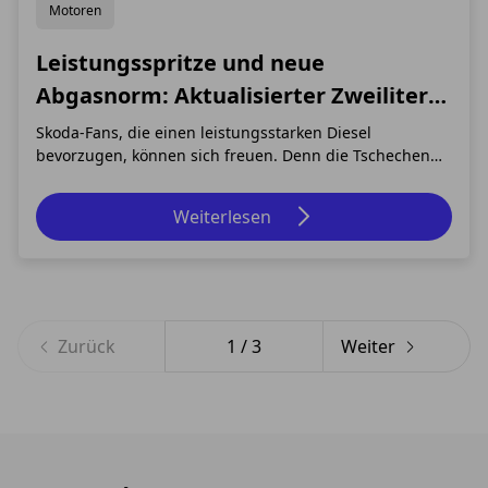
Motoren
Leistungsspritze und neue
Abgasnorm: Aktualisierter Zweiliter-
Diesel für Skoda Kodiaq und Skoda
Skoda-Fans, die einen leistungsstarken Diesel
bevorzugen, können sich freuen. Denn die Tschechen
Superb
bieten ihre beiden größten Fahrzeuge, den Skoda
Kodiaq und den Skoda Superb, jetzt mit einer neuen
Weiterlesen
Top-Variante des 2,0 Liter TDI Motors an. Mit 147 kW
(200 PS) ist der neue Diesel noch kräftiger als sei
Zurück
1
/
3
Weiter