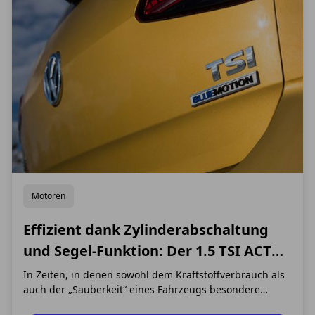
Motoren
Effizient dank Zylinderabschaltung
und Segel-Funktion: Der 1.5 TSI ACT
BlueMotion Benziner von VW
In Zeiten, in denen sowohl dem Kraftstoffverbrauch als
auch der „Sauberkeit“ eines Fahrzeugs besondere
Aufmerksamkeit zukommt, sind neue, innovative