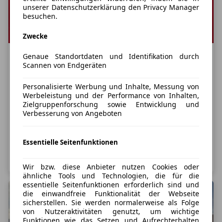
unserer Datenschutzerklärung den Privacy Manager
besuchen.
Zwecke
Genaue Standortdaten und Identifikation durch
Motoren
Innovationen
Scannen von Endgeräten
Mild-Hybrid, Plug-in-Hybrid oder
Personalisierte Werbung und Inhalte, Messung von
Werbeleistung und der Performance von Inhalten,
Elektroauto: So behalten Sie den
Zielgruppenforschung sowie Entwicklung und
Durchblick
Verbesserung von Angeboten
Bis vor wenigen Jahren beschränkte sich beim
Autoleasing oder bei einer Finanzierung die Auswahl
des Antriebs meist auf die simple Frage: Diesel oder
Essentielle Seitenfunktionen
Benziner? Doch inzwischen ist das Angebot gerade im
Weiterlesen
Bereich ganz oder teilweise elektrifizierter Autos
Wir bzw. diese Anbieter nutzen Cookies oder
deutlich gewachsen. Hybrid-Fahrzeuge in verschi
ähnliche Tools und Technologien, die für die
essentielle Seitenfunktionen erforderlich sind und
die einwandfreie Funktionalität der Webseite
sicherstellen. Sie werden normalerweise als Folge
von Nutzeraktivitäten genutzt, um wichtige
Funktionen wie das Setzen und Aufrechterhalten