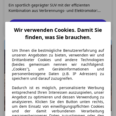
Ein sportlich geprägter SUV mit der effizienten
Kombination aus Verbrennungs- und Elektromotor:
BMW baut seine Flotte an Hybrid-Modellen derzeit
kontinuierlich weiter aus. Jüngster Spross der Bayern ist
Weiterlesen
dabei nun die neue Plug-in-Hybrid-Version des X3. Der
Wir verwenden Cookies. Damit Sie
beliebte Kompakt-SUV der Premiumklasse läuf
finden, was Sie brauchen.
Um Ihnen die bestmögliche Benutzererfahrung auf
unseren Angeboten zu bieten, verwenden wir und
Drittanbieter Cookies und andere Technologien
(beides gemeinsam nennen wir nachfolgend:
„Cookies"), um Geräteinformationen und
personenbezogene Daten (z.B. IP Adressen) zu
speichern und darauf zuzugreifen.
Dadurch ist es möglich, personalisierte Werbung
entsprechend Ihren Interessen auszuspielen, unser
Angebot zu optimieren und dessen Verwendung zu
analysieren. Klicken Sie den Button unten rechts,
um dem Einsatz von einwilligungspflichten Cookies
und der damit verbundenen Verarbeitung
personenbezogener Daten zuzustimmen oder den