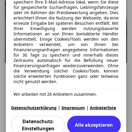
speichern Ihre E-Mail-Adresse lokal, wenn Sie diese
für gespeicherte Suchanfragen, Lieblingsfahrzeuge
oder im Rahmen der Preisbewertung angeben. Dies
erleichtert Ihnen die Nutzung der Webseite, da eine
erneute Eingabe bei späteren Besuchen entfällt. Mit
Ihrer Einwilligung werden nutzungsbasierte
Informationen an von Ihnen kontaktierte Händler
übermittelt. Einige Cookies/Tools werden von den
Anbietern verwendet, um von Ihnen bei
Finanzierungsanfragen angegebene Informationen
für 30 Tage zu speichern und innerhalb dieses
Zeitraums automatisch für die Befüllung neuer
Finanzierungsanfragen wiederzuverwenden. Ohne
die Verwendung solcher Cookies/Tools können
Motoren
Neuvorstellungen
solche erweiterten Funktionen ganz oder teilweise
nicht genutzt werden.
Sportlich auch als Basismodell: Der
neue Cupra Formentor 1.5 TSI
Wir arbeiten mit 26 Anbietern zusammen.
Cupra, der sportliche Seat-Ableger, kann mit
|
|
Datenschutzerklärung
Impressum
Anbieterliste
leistungsstarken Motoren ebenso überzeugen wie
durch das dynamische Design der Fahrzeuge. Letzteres
Datenschutz-
gilt unter anderem auch ganz besonders für den Cupra
Alle akzeptieren
Weiterlesen
Einstellungen
Formentor, ein scharf geschnittenes SUV-Coupé und