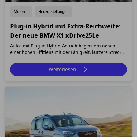
Motoren
Neuvorstellungen
Plug-in Hybrid mit Extra-Reichweite:
Der neue BMW X1 xDrive25Le
Autos mit Plug-in Hybrid-Antrieb begeistern neben
einer hohen Effizienz mit der Fähigkeit, kürzere Strecken
auch rein elektrisch fahren zu können. Wobei sich die
genaue Definition von „kürzere Strecken“ aktuell
Weiterlesen
kontinuierlich verschiebt. Denn neue Plug-in Hybride
auf dem Markt erzielen eine immer gr