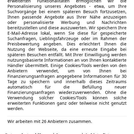
erweiterten Funktionalitäten ermöglichen wir die
insatz von Ganzjahresreifen sinn
Personalisierung unseres Angebotes - etwa, um Ihre
Suchvorgänge bei einem späteren Besuch fortzusetzen,
Ihnen passende Angebote aus Ihrer Nähe anzuzeigen
 wenig mit ihrem Fahrzeug unterwegs sind und zudem zu be
oder personalisierte Werbung und Nachrichten
, der seltener zum Einsatz kommt, können Ganzjahresreifen 
bereitzustellen und diese auszuwerten. Wir speichern Ihre
E-Mail-Adresse lokal, wenn Sie diese für gespeicherte
rt. Darüber hinaus sind Ganzjahresreifen für Autofahrer gee
Suchanfragen, Lieblingsfahrzeuge oder im Rahmen der
eben, in dem die Temperaturen von Sommer und Winter nich
Preisbewertung angeben. Dies erleichtert Ihnen die
jährig nutzbare Reifen zurückgreifen, da die Reifeneigensc
Nutzung der Webseite, da eine erneute Eingabe bei
späteren Besuchen entfällt. Mit Ihrer Einwilligung werden
wegs ist und oft in Gegenden fährt, in denen es starke Te
nutzungsbasierte Informationen an von Ihnen kontaktierte
lt für Autofahrer, die einen Sportwagen besitzen und gerne 
Händler übermittelt. Einige Cookies/Tools werden von den
Anbietern verwendet, um von Ihnen bei
Finanzierungsanfragen angegebene Informationen für 30
Tage zu speichern und innerhalb dieses Zeitraums
automatisch für die Befüllung neuer
Finanzierungsanfragen wiederzuverwenden. Ohne die
Verwendung solcher Cookies/Tools können solche
zjahresreifen für einige Autofahrer durchaus eine sinnvolle
erweiterten Funktionen ganz oder teilweise nicht genutzt
lichen Wechsel muss nicht mehr investiert werden. Dabei k
werden.
oße Abstriche machen müssen. Wenn Sie nur wenig unterwe
önnen Sie auch problemlos Reifen für die ganze Jahreszeit
Wir arbeiten mit 26 Anbietern zusammen.
uscht werden. Eines muss einem bei Ganzjahresreifen jedo