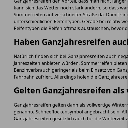
Ganzjahresreifen den Vorteil, dass man nicht läng
kann sich das Wetter noch stark ändern, so dass wa
Sommerreifen auf verschneiter Straße da. Damit sind
unterschiedlichen Reifentypen. Gerade bei relativ w
Reifentypen die Reifen oftmals austauschen, bevor das
Haben Ganzjahresreifen auc
Natürlich finden sich bei Ganzjahresreifen auch nega
Jahreszeiten anbieten würden. Sommerreifen bieten 
Benzinverbrauch geringer als beim Einsatz von Ganz
Fahrbahn zufriert. Allerdings holen die Ganzjahresr
Gelten Ganzjahresreifen als 
Ganzjahresreifen gelten dann als vollwertige Winter
genannte Schneeflockensymbol angebracht sein. Alte
Ganzjahresreifen gesetzlich auch für die Winterzeit 