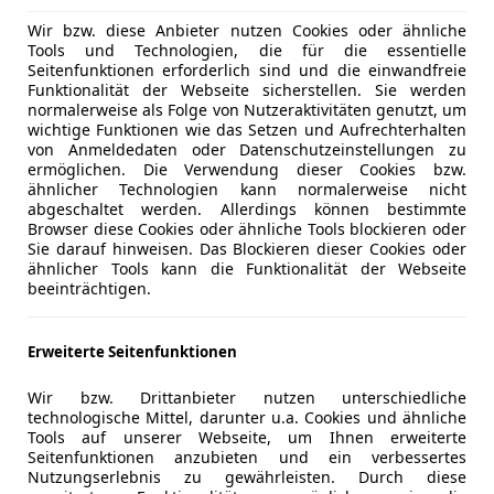
er darüber rätseln muss, wann genau man den Wechsel zu 
rme Temperaturen schnell in Fröste umschlagen können. Da
Wir bzw. diese Anbieter nutzen Cookies oder ähnliche
Tools und Technologien, die für die essentielle
 Ganzjahresreifen insgesamt günstiger, bequemer und erfor
Seitenfunktionen erforderlich sind und die einwandfreie
enig gefahrenen Autos kommt ein weiterer Aspekt hinzu. Hi
Funktionalität der Webseite sicherstellen. Sie werden
 Profil abgefahren ist, da die Reifen zu alt geworden sind. 
normalerweise als Folge von Nutzeraktivitäten genutzt, um
wichtige Funktionen wie das Setzen und Aufrechterhalten
von Anmeldedaten oder Datenschutzeinstellungen zu
h Nachteile?
ermöglichen. Die Verwendung dieser Cookies bzw.
ähnlicher Technologien kann normalerweise nicht
abgeschaltet werden. Allerdings können bestimmte
tive Eigenschaften, da Reifenhersteller ansonsten nicht zw
Browser diese Cookies oder ähnliche Tools blockieren oder
bei trockener Fahrbahn und bei Regen in der Regel eine b
Sie darauf hinweisen. Das Blockieren dieser Cookies oder
ähnlicher Tools kann die Funktionalität der Webseite
jahresreifen. Winterreifen bieten hingegen im Vergleich be
beeinträchtigen.
eifen auf: moderne Reifen für die Vierjahressaison bieten 
vollwertige Winterreifen?
Erweiterte Seitenfunktionen
Wir bzw. Drittanbieter nutzen unterschiedliche
reifen, wenn Sie entsprechend gekennzeichnet sind. Dazu mu
technologische Mittel, darunter u.a. Cookies und ähnliche
rnativ findet sich die Kennzeichnung "M + S", was für "Ma
Tools auf unserer Webseite, um Ihnen erweiterte
zugelassen.
Seitenfunktionen anzubieten und ein verbessertes
Nutzungserlebnis zu gewährleisten. Durch diese