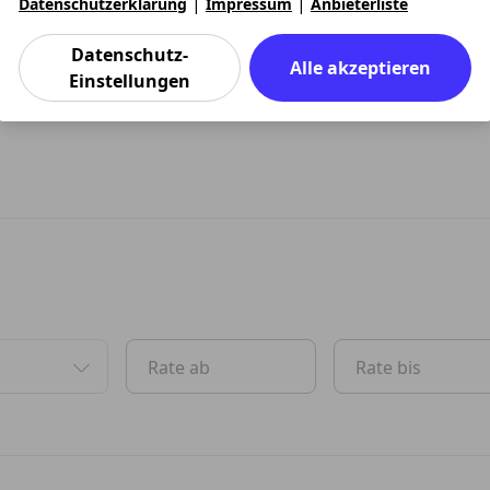
|
|
 ist im Sommer einem echten Sommerreifen und im Winter e
Datenschutzerklärung
Impressum
Anbieterliste
Datenschutz-
Alle akzeptieren
Einstellungen
Rate ab
Rate bis
oben und Pfeil-nach-unten Tasten zum Navigieren.
en. Benutzen Sie die Pfeil-nach-oben und Pfeil-nach-unten