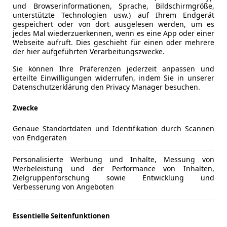
und Browserinformationen, Sprache, Bildschirmgröße,
unterstützte Technologien usw.) auf Ihrem Endgerät
gespeichert oder von dort ausgelesen werden, um es
jedes Mal wiederzuerkennen, wenn es eine App oder einer
Webseite aufruft. Dies geschieht für einen oder mehrere
der hier aufgeführten Verarbeitungszwecke.
Sie können Ihre Präferenzen jederzeit anpassen und
erteilte Einwilligungen widerrufen, indem Sie in unserer
Datenschutzerklärung den Privacy Manager besuchen.
ommer- in Winterreifen umtauschen zu müssen, wenn sich die
en austauschen und gegen Sommerreifen ersetzen. Als Alte
Zwecke
 ist man laut Hersteller das ganze Jahr über sicher unter
Genaue Standortdaten und Identifikation durch Scannen
jahresreifen im Vergleich zur klassischen Methode? Und fü
von Endgeräten
n zum Thema Ganzjahresreifen zusammengestellt und helfen
Personalisierte Werbung und Inhalte, Messung von
en immer ein Kompromiss?
Werbeleistung und der Performance von Inhalten,
Zielgruppenforschung sowie Entwicklung und
Verbesserung von Angeboten
chsel von Reifen und sparen damit ordentlich Zeit und Frus
kstatt auslagern muss, der muss sogar mit weiteren Koste
 man auch keinen zweiten Reifensatz kaufen und spart dami
Essentielle Seitenfunktionen