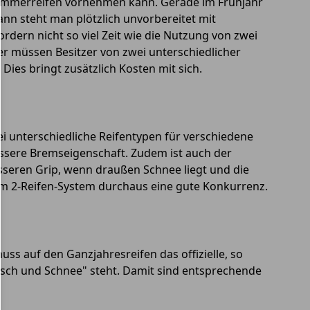
Sommerreifen vornehmen kann. Gerade im Frühjahr
nn steht man plötzlich unvorbereitet mit
dern nicht so viel Zeit wie die Nutzung von zwei
er müssen Besitzer von zwei unterschiedlicher
Dies bringt zusätzlich Kosten mit sich.
ei unterschiedliche Reifentypen für verschiedene
essere Bremseigenschaft. Zudem ist auch der
sseren Grip, wenn draußen Schnee liegt und die
dem 2-Reifen-System durchaus eine gute Konkurrenz.
ss auf den Ganzjahresreifen das offizielle, so
tsch und Schnee" steht. Damit sind entsprechende