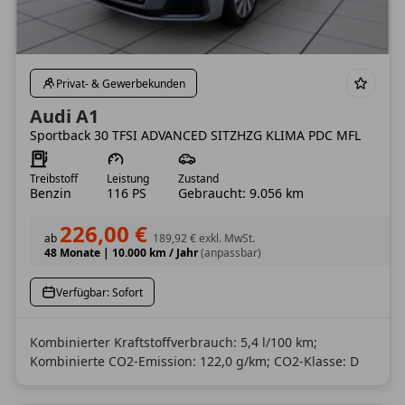
Privat- & Gewerbekunden
Audi A1
Sportback 30 TFSI ADVANCED SITZHZG KLIMA PDC MFL
Treibstoff
Leistung
Zustand
Benzin
116 PS
Gebraucht: 9.056 km
226,00 €
ab
189,92 €
exkl. MwSt.
48 Monate
|
10.000 km / Jahr
(anpassbar)
Verfügbar: Sofort
Kombinierter Kraftstoffverbrauch: 5,4 l/100 km;
Kombinierte CO2-Emission: 122,0 g/km; CO2-Klasse: D