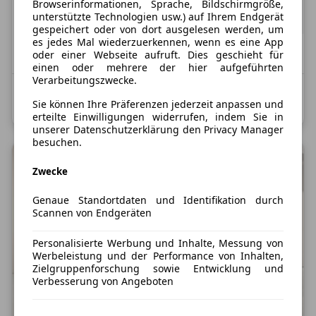
279,00 €
Browserinformationen, Sprache, Bildschirmgröße,
ab
234,45 €
exkl. MwSt.
unterstützte Technologien usw.) auf Ihrem Endgerät
48 Monate
|
10.000 km / Jahr
(anpassbar)
gespeichert oder von dort ausgelesen werden, um
es jedes Mal wiederzuerkennen, wenn es eine App
vsl. Dezember 2026
oder einer Webseite aufruft. Dies geschieht für
einen oder mehrere der hier aufgeführten
Verarbeitungszwecke.
Kombinierter Kraftstoffverbrauch: 5,4 l/100 km;
Sie können Ihre Präferenzen jederzeit anpassen und
Kombinierte CO2-Emission: 124,0 g/km; CO2-Klasse: D
erteilte Einwilligungen widerrufen, indem Sie in
unserer Datenschutzerklärung den Privacy Manager
besuchen.
Zwecke
Genaue Standortdaten und Identifikation durch
Scannen von Endgeräten
Personalisierte Werbung und Inhalte, Messung von
Werbeleistung und der Performance von Inhalten,
Zielgruppenforschung sowie Entwicklung und
Verbesserung von Angeboten