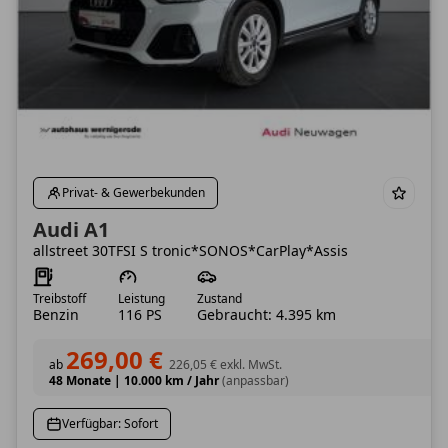
Privat- & Gewerbekunden
Audi A1
allstreet 30TFSI S tronic*SONOS*CarPlay*Assis
Treibstoff
Leistung
Zustand
Benzin
116 PS
Gebraucht: 4.395 km
269,00 €
ab
226,05 €
exkl. MwSt.
48 Monate
|
10.000 km / Jahr
(anpassbar)
Verfügbar: Sofort