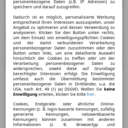
personenbezogene Daten (z.B. IP Adressen) zu
speichern und darauf zuzugreifen.
Dadurch ist es möglich, personalisierte Werbung
entsprechend Ihren Interessen auszuspielen, unser
Angebot zu optimieren und dessen Verwendung zu
analysieren. Klicken Sie den Button unten rechts,
um dem Einsatz von einwilligungspflichten Cookies
und der damit verbundenen Verarbeitung
personenbezogener Daten zuzustimmen oder den
Button unten links, um eine detaillierte Auswahl
hinsichtlich der Cookies zu treffen oder um der
Verarbeitung personenbezogener Daten zu
widersprechen, soweit diese auf Grundlage
berechtigter Interessen erfolgt. Die Einwilligung
umfasst auch die Übermittlung bestimmter
personenbezogener Daten in Drittländer, u.a. die
Nur Privatkunden
USA, nach Art. 49 (1) (a) DSGVO. Wollen Sie
keine
Audi A1
Einwilligung
erteilen, klicken Sie bitte
hier
.
25 TFSI S tronic Sportback
Cookies, Endgeräte- oder ähnliche Online-
Kennungen (z. B. login-basierte Kennungen, zufällig
Treibstoff
Leistung
Zustand
generierte Kennungen, netzwerkbasierte
Benzin
95 PS
Neu
Kennungen) können zusammen mit anderen
Informationen (z. B. Browsertyp und