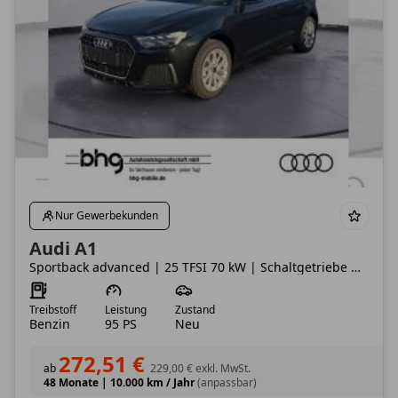
Nur Gewerbekunden
Audi A1
Sportback advanced | 25 TFSI 70 kW | Schaltgetriebe ✅ NUR MIT EROBERUNG | 🚀 sofort verfügbar | ⚫ Myt
Treibstoff
Leistung
Zustand
Benzin
95 PS
Neu
272,51 €
ab
229,00 €
exkl. MwSt.
48 Monate
|
10.000 km / Jahr
(anpassbar)