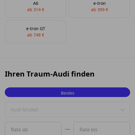
A6
e-tron
ab 314 €
ab 399 €
e-tron GT
ab 748 €
Ihren Traum-Audi finden
Beides
Privat
Audi Modell
Gewerbe
0 Vorschläge gefunden. Benutzen Sie die Pfeil-nach-oben
Rate ab
Rate bis