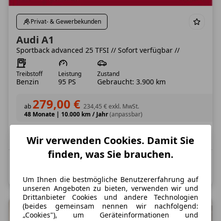
Privat- & Gewerbekunden
Audi A1
Sportback advanced 25 TFSI // Sofort verfügbar //
Treibstoff
Leistung
Zustand
Benzin
95 PS
Gebraucht: 3.900 km
279,00 €
ab
234,45 €
exkl. MwSt.
48 Monate
|
10.000 km / Jahr
(anpassbar)
Verfügbar: Sofort
Wir verwenden Cookies. Damit Sie
finden, was Sie brauchen.
Kombinierter Kraftstoffverbrauch: 5,8 l/100 km;
Kombinierte CO2-Emission: 132,0 g/km; CO2-Klasse: D
Um Ihnen die bestmögliche Benutzererfahrung auf
unseren Angeboten zu bieten, verwenden wir und
Drittanbieter Cookies und andere Technologien
(beides gemeinsam nennen wir nachfolgend:
„Cookies"), um Geräteinformationen und