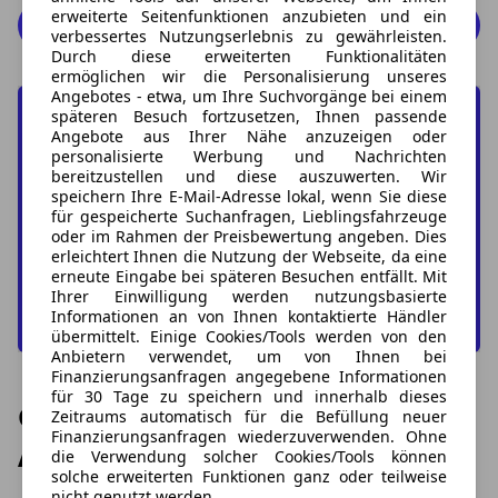
erweiterte Seitenfunktionen anzubieten und ein
Audi A1 Angebote
verbessertes Nutzungserlebnis zu gewährleisten.
Durch diese erweiterten Funktionalitäten
ermöglichen wir die Personalisierung unseres
Angebotes - etwa, um Ihre Suchvorgänge bei einem
späteren Besuch fortzusetzen, Ihnen passende
Angebote aus Ihrer Nähe anzuzeigen oder
personalisierte Werbung und Nachrichten
Jetzt Ihren Wunsch-Audi A1
bereitzustellen und diese auszuwerten. Wir
finden
speichern Ihre E-Mail-Adresse lokal, wenn Sie diese
für gespeicherte Suchanfragen, Lieblingsfahrzeuge
oder im Rahmen der Preisbewertung angeben. Dies
erleichtert Ihnen die Nutzung der Webseite, da eine
Zur Suche
erneute Eingabe bei späteren Besuchen entfällt. Mit
Ihrer Einwilligung werden nutzungsbasierte
Informationen an von Ihnen kontaktierte Händler
übermittelt. Einige Cookies/Tools werden von den
Anbietern verwendet, um von Ihnen bei
Finanzierungsanfragen angegebene Informationen
für 30 Tage zu speichern und innerhalb dieses
Günstige Audi A1 Leasing
Zeitraums automatisch für die Befüllung neuer
Finanzierungsanfragen wiederzuverwenden. Ohne
Angebote
die Verwendung solcher Cookies/Tools können
solche erweiterten Funktionen ganz oder teilweise
nicht genutzt werden.