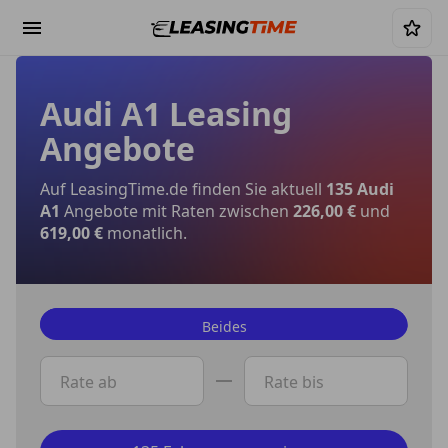
Audi A1 Leasing
Angebote
Auf LeasingTime.de finden Sie aktuell
135 Audi
A1
Angebote mit Raten zwischen
226,00 €
und
619,00 €
monatlich.
Beides
Privat
Rate ab
Rate bis
Gewerbe