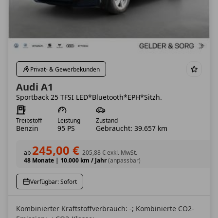
Privat- & Gewerbekunden
Audi A1
Sportback 25 TFSI LED*Bluetooth*EPH*Sitzh.
Treibstoff
Leistung
Zustand
Benzin
95 PS
Gebraucht: 39.657 km
245,00 €
ab
205,88 €
exkl. MwSt.
48 Monate
|
10.000 km / Jahr
(anpassbar)
Verfügbar: Sofort
Kombinierter Kraftstoffverbrauch: -; Kombinierte CO2-