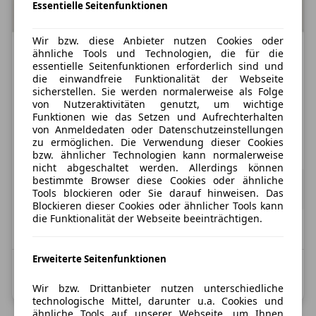
Essentielle Seitenfunktionen
Wir bzw. diese Anbieter nutzen Cookies oder
ähnliche Tools und Technologien, die für die
essentielle Seitenfunktionen erforderlich sind und
Nur Gewerbekunden
die einwandfreie Funktionalität der Webseite
Audi A1
sicherstellen. Sie werden normalerweise als Folge
von Nutzeraktivitäten genutzt, um wichtige
25 TFSI S tronic Sportback
Funktionen wie das Setzen und Aufrechterhalten
von Anmeldedaten oder Datenschutzeinstellungen
Treibstoff
Leistung
Zustand
zu ermöglichen. Die Verwendung dieser Cookies
Benzin
95 PS
Neu
bzw. ähnlicher Technologien kann normalerweise
nicht abgeschaltet werden. Allerdings können
279,65 €
bestimmte Browser diese Cookies oder ähnliche
ab
235,00 €
exkl. MwSt.
Tools blockieren oder Sie darauf hinweisen. Das
48 Monate
|
10.000 km / Jahr
(anpassbar)
Blockieren dieser Cookies oder ähnlicher Tools kann
die Funktionalität der Webseite beeinträchtigen.
vsl. Dezember 2026
Erweiterte Seitenfunktionen
Kombinierter Kraftstoffverbrauch: 5,4 l/100 km;
Kombinierte CO2-Emission: 124,0 g/km; CO2-Klasse: D
Wir bzw. Drittanbieter nutzen unterschiedliche
technologische Mittel, darunter u.a. Cookies und
ähnliche Tools auf unserer Webseite, um Ihnen