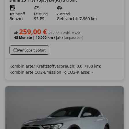
S line 25 TFSI 70(95) kW(PS) S tronic
Treibstoff
Leistung
Zustand
Benzin
95 PS
Gebraucht: 7.960 km
259,00 €
ab
217,65 €
exkl. MwSt.
48 Monate
|
10.000 km / Jahr
(anpassbar)
Verfügbar: Sofort
Kombinierter Kraftstoffverbrauch: 0,0 l/100 km;
Kombinierte CO2-Emission: -; CO2-Klasse: -