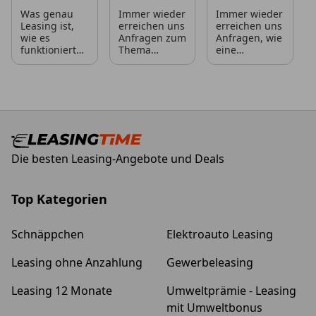
Was genau
Immer wieder
Immer wieder
Leasing ist,
erreichen uns
erreichen uns
wie es
Anfragen zum
Anfragen, wie
funktioniert
Thema
eine
und, vor
„geldwerter
Fahrzeugrückgabe
allem, welche
Vorteil“ – was
beim Leasing
Vor- und
genau
genau abläuft
Nachteile
verbirgt sich
und was
man daraus
dahinter, für
dabei zu
als
wen ist es
beachten ist.
Privatperson
relevant und
Oft ist dies
oder
was sollte
dann mit der
Die besten Leasing-Angebote und Deals
Unternehmen
man dabei
Sorge
zieht,
beachten?
verbunden,
möchten wir
dass das
Ihnen im
vermeintlich
Top Kategorien
Folgenden so
günstige
kurz wie
Angebot am
möglich
Ende doch
Schnäppchen
Elektroauto Leasing
nahebringen.
noch
unvorhergesehene
Leasing ohne Anzahlung
Gewerbeleasing
Folgekosten
nach sich
Leasing 12 Monate
Umweltprämie - Leasing
zieht, etwa
durch
mit Umweltbonus
entstandene