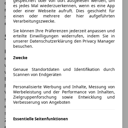
gespeichert oder von dort ausgelesen werden, um
der Montage zu beachten ist. Ein solches Zertifikat
es jedes Mal wiederzuerkennen, wenn es eine App
muss im Original vorhanden sein. Vor dem Kauf
oder einer Webseite aufruft. Dies geschieht für
einen oder mehrere der hier aufgeführten
sollten Sie die Echtheit genau überprüfen, dabei muss
Verarbeitungszwecke.
ein amtliches Prüfzeichen zu erkennen sein.
Sie können Ihre Präferenzen jederzeit anpassen und
Sichere Montage
erteilte Einwilligungen widerrufen, indem Sie in
unserer Datenschutzerklärung den Privacy Manager
besuchen.
Beim Anbringen von Karosserieteilen müssen Sie auf
eine sichere Montage achten. Dies gilt besonders,
Zwecke
wenn Bauteile abmontiert und durch neue ersetzt
Genaue Standortdaten und Identifikation durch
werden. Dazu kommen häufig unterschiedliche
Scannen von Endgeräten
Befestigungsmöglichkeiten zum Einsatz. Mit
Fachwissen und Erfahrung können Sie ein solches
Personalisierte Werbung und Inhalte, Messung von
Werbeleistung und der Performance von Inhalten,
Vorhaben selbst durchführen, ansonsten empfiehlt es
Zielgruppenforschung sowie Entwicklung und
sich, diese Umbauarbeiten von einem Fachmann
Verbesserung von Angeboten
erledigen zu lassen. Vor einem solchen Umbauprojekt
sollten Sie sich genau im Klaren darüber sein, wie der
Essentielle Seitenfunktionen
Zustand hinter sein soll. Kommt es dabei lediglich auf
eine optische Anpassung an oder sollen auch