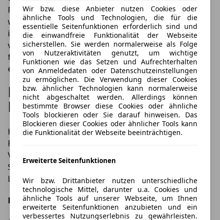
Wir bzw. diese Anbieter nutzen Cookies oder
Fahrzeugspezifische Veränderungen vorgenommen
ähnliche Tools und Technologien, die für die
werden? Passende Tuningteile zudem am besten
essentielle Seitenfunktionen erforderlich sind und
immer von seriösen Händlern kaufen, denn
die einwandfreie Funktionalität der Webseite
sicherstellen. Sie werden normalerweise als Folge
vermeintliche Schnäppchen im Internet können oft
von Nutzeraktivitäten genutzt, um wichtige
fehlerhaft sein oder den Bestimmungen nicht
Funktionen wie das Setzen und Aufrechterhalten
entsprechen.
von Anmeldedaten oder Datenschutzeinstellungen
zu ermöglichen. Die Verwendung dieser Cookies
Besonderheiten beim
bzw. ähnlicher Technologien kann normalerweise
nicht abgeschaltet werden. Allerdings können
Leasing berücksichtigen
bestimmte Browser diese Cookies oder ähnliche
Tools blockieren oder Sie darauf hinweisen. Das
Blockieren dieser Cookies oder ähnlicher Tools kann
Handelt es sich bei Ihrem Auto um ein Fahrzeug des
die Funktionalität der Webseite beeinträchtigen.
Privat- oder
Gewerbeleasings
, ist bei baulichen
Veränderungen Vorsicht geboten. Im Zweifel sollten
Erweiterte Seitenfunktionen
Sie daher Tuningprojekte immer vorab mit Ihrem
Leasingpartner besprechen.
Wir bzw. Drittanbieter nutzen unterschiedliche
technologische Mittel, darunter u.a. Cookies und
ähnliche Tools auf unserer Webseite, um Ihnen
Das könnte Sie ebenfalls interessieren:
erweiterte Seitenfunktionen anzubieten und ein
verbessertes Nutzungserlebnis zu gewährleisten.