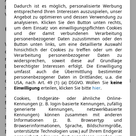
Abgasverhaltens kommt. Zudem darf es
Dadurch ist es möglich, personalisierte Werbung
logischerweise zu keiner Gefährdung der anderen
entsprechend Ihren Interessen auszuspielen, unser
Verkehrsteilnehmer kommen.
Angebot zu optimieren und dessen Verwendung zu
analysieren. Klicken Sie den Button unten rechts,
Gültige ABE
um dem Einsatz von einwilligungspflichten Cookies
und der damit verbundenen Verarbeitung
personenbezogener Daten zuzustimmen oder den
Wenn Sie Veränderungen bei Fahrzeugteilen
Button unten links, um eine detaillierte Auswahl
hinsichtlich der Cookies zu treffen oder um der
durchführen, müssen Sie darauf achten, dass für die
Verarbeitung personenbezogener Daten zu
neuen Teile auch eine gültige ABE (Allgemeine
widersprechen, soweit diese auf Grundlage
Betriebserlaubnis) vorhanden ist. Eine solche
berechtigter Interessen erfolgt. Die Einwilligung
umfasst auch die Übermittlung bestimmter
Bescheinigung müssen Sie immer dabei haben und
personenbezogener Daten in Drittländer, u.a. die
diese bei einer Kontrolle vorzeugen. Durch die ABE soll
USA, nach Art. 49 (1) (a) DSGVO. Wollen Sie
keine
sichergestellt sein, dass die Fahrzeugteile den
Einwilligung
erteilen, klicken Sie bitte
hier
.
allgemeinen Vorschriften entsprechen. Dies gilt auch
Cookies, Endgeräte- oder ähnliche Online-
für Fahrzeughändler, wo Sie zum Beispiel die Tuning
Kennungen (z. B. login-basierte Kennungen, zufällig
generierte Kennungen, netzwerkbasierte
Teile erwerben. Entweder muss eine
Kennungen) können zusammen mit anderen
Bauartgenehmigung oder eine gültige ABE vorhanden
Informationen (z. B. Browsertyp und
sein. Dort ist zum Beispiel vermerkt, für welchen
Browserinformationen, Sprache, Bildschirmgröße,
unterstützte Technologien usw.) auf Ihrem Endgerät
Modelltyp die Teile zugelassen sind und was genau bei