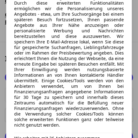
Chiptuning beim Leasing
Durch diese erweiterten Funktionalitäten
ermöglichen wir die Personalisierung unseres
Angebotes - etwa, um Ihre Suchvorgänge bei einem
Gute Straßenlage: Tuning und Optimierung des
späteren Besuch fortzusetzen, Ihnen passende
Fahrwerks
Angebote aus Ihrer Nähe anzuzeigen oder
personalisierte Werbung und Nachrichten
bereitzustellen und diese auszuwerten. Wir
speichern Ihre E-Mail-Adresse lokal, wenn Sie diese
für gespeicherte Suchanfragen, Lieblingsfahrzeuge
oder im Rahmen der Preisbewertung angeben. Dies
Ihr Traum-Angebot finden
erleichtert Ihnen die Nutzung der Webseite, da eine
erneute Eingabe bei späteren Besuchen entfällt. Mit
Ihrer Einwilligung werden nutzungsbasierte
Informationen an von Ihnen kontaktierte Händler
Beides
übermittelt. Einige Cookies/Tools werden von den
Anbietern verwendet, um von Ihnen bei
Privat
Finanzierungsanfragen angegebene Informationen
Marke
für 30 Tage zu speichern und innerhalb dieses
Gewerbe
Zeitraums automatisch für die Befüllung neuer
0 Vorschläge gefunden. Benutzen Sie die Pfeil-nach-oben
Finanzierungsanfragen wiederzuverwenden. Ohne
die Verwendung solcher Cookies/Tools können
Rate ab
Rate bis
solche erweiterten Funktionen ganz oder teilweise
nicht genutzt werden.
0 Fahrzeuge anzeigen