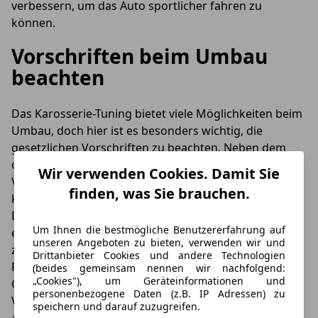
verbessern, um das Auto sportlicher fahren zu
können.
Vorschriften beim Umbau
beachten
Das Karosserie-Tuning bietet viele Möglichkeiten beim
Umbau, doch hier ist es besonders wichtig, die
gesetzlichen Vorschriften zu beachten. Neben dem
optischen Umbau sind vor allem technische
Wir verwenden Cookies. Damit Sie
Veränderungen ein wichtiger Faktor, denn diese
finden, was Sie brauchen.
können sich negativ auf das Fahrverhalten auswirken.
Die Grenzen des Tunings leiten sich dabei aus den
Um Ihnen die bestmögliche Benutzererfahrung auf
entsprechenden Zulassungsvorschriften ab. Dabei ist
unseren Angeboten zu bieten, verwenden wir und
zum Beispiel eine komplette Veränderung der
Drittanbieter Cookies und andere Technologien
Fahrzeugklasse nicht gestattet. Auch gibt es klare
(beides gemeinsam nennen wir nachfolgend:
„Cookies"), um Geräteinformationen und
Grenzen, wenn es durch einen Umbau zu
personenbezogene Daten (z.B. IP Adressen) zu
Verschlechterungen im Bereich des Geräusch- und
speichern und darauf zuzugreifen.