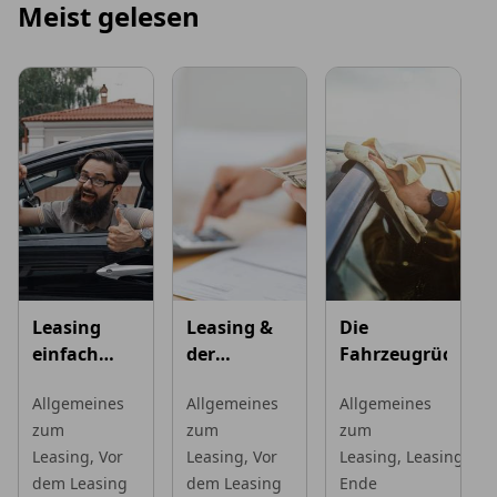
Meist gelesen
Leasing
Leasing &
Die
einfach
der
Fahrzeugrückgab
erklärt
geldwerte
Allgemeines
Allgemeines
Allgemeines
Vorteil
zum
zum
zum
Leasing,
Vor
Leasing,
Vor
Leasing,
Leasing-
dem Leasing
dem Leasing
Ende