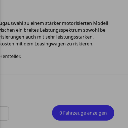
zeugauswahl zu einem stärker motorisierten Modell
zwischen ein breites Leistungsspektrum sowohl bei
isierungen auch mit sehr leistungsstarken,
ekosten mit dem Leasingwagen zu riskieren.
ersteller.
0 Fahrzeuge anzeigen
 Tasten zum Navigieren.