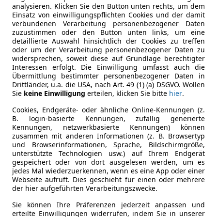
ngbox im Handumdrehen Mehrleistungen von über 30 Prozent
analysieren. Klicken Sie den Button unten rechts, um dem
Einsatz von einwilligungspflichten Cookies und der damit
verbundenen Verarbeitung personenbezogener Daten
zuzustimmen oder den Button unten links, um eine
zierungen an der elektronischen Motorsteuerung. Vereinfa
detaillierte Auswahl hinsichtlich der Cookies zu treffen
e der Motor bessere Leistungswerte erreichen soll. Die Tu
oder um der Verarbeitung personenbezogener Daten zu
widersprechen, soweit diese auf Grundlage berechtigter
ch den Racechip ausgeschöpft werden.
Interessen erfolgt. Die Einwilligung umfasst auch die
Übermittlung bestimmter personenbezogener Daten in
ensfall
Drittländer, u.a. die USA, nach Art. 49 (1) (a) DSGVO. Wollen
Sie
keine Einwilligung
erteilen, klicken Sie bitte
hier
.
sprechen in der Realität dann tatsächlich eingehalten wer
Cookies, Endgeräte- oder ähnliche Online-Kennungen (z.
B. login-basierte Kennungen, zufällig generierte
uning per Chip erlischt in der Regel die Garantie des Fah
Kennungen, netzwerkbasierte Kennungen) können
zusammen mit anderen Informationen (z. B. Browsertyp
r Fall im Leasing – ist das ein sehr hohes Risiko. Denn tr
und Browserinformationen, Sprache, Bildschirmgröße,
ersteller gegenseitig die Schuld dafür geben werden. Und
unterstützte Technologien usw.) auf Ihrem Endgerät
gespeichert oder von dort ausgelesen werden, um es
er Schaden am Leasingfahrzeug nicht auf die Anpassungen 
jedes Mal wiederzuerkennen, wenn es eine App oder einer
Webseite aufruft. Dies geschieht für einen oder mehrere
ieten oft eigene Garantien
der hier aufgeführten Verarbeitungszwecke.
Sie können Ihre Präferenzen jederzeit anpassen und
t einem Racechip „chippen“ zu lassen, sollte aus diesen Gr
erteilte Einwilligungen widerrufen, indem Sie in unserer