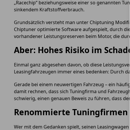
„Racechip“ beziehungsweise einer so genannten Tuni
sinkendem Kraftstoffverbrauch.
Grundsätzlich versteht man unter Chiptuning Modifi
Chiptuner optimierte Software aufgespielt, durch di
vorhandener Leistungsreserven beim Motor, die dur
Aber: Hohes Risiko im Schad
Einmal ganz abgesehen davon, ob diese Leistungsver
Leasingfahrzeugen immer eines bedenken: Durch das T
Gerade bei einem neuwertigen Fahrzeug – ein häufige
damit rechnen, dass sich Tuningfirma und Fahrzeugh
schwierig, einen genauen Beweis zu führen, dass d
Renommierte Tuningfirmen b
Wer mit dem Gedanken spielt, seinen Leasingwagen mi