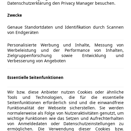
Datenschutzerklärung den Privacy Manager besuchen.
ne-Portalen oder in Hinterhofwerkstätten zu finden sind.
Ablauf des Leasingvertrags ja zurücknimmt und vermarkten
Zwecke
nommierte Tuningunternehmen mit langjähriger Erfahrung zu 
Genaue Standortdaten und Identifikation durch Scannen
ler sind erfahrungsgemäß meist einverstanden, wenn das T
von Endgeräten
ckten
Personalisierte Werbung und Inhalte, Messung von
Werbeleistung und der Performance von Inhalten,
Zielgruppenforschung sowie Entwicklung und
der Tuner zumeist von klar begrenzter (oft eher kurzer) Dau
Verbesserung von Angeboten
– und wird vermutlich weder beim Tuner noch beim Herstelle
Essentielle Seitenfunktionen
die jeweiligen Bedingungen der Motorgarantie des Tuners 
z bestimmte Bauteile beschränkt.
Wir bzw. diese Anbieter nutzen Cookies oder ähnliche
Tools und Technologien, die für die essentielle
 an bei dem Händler vornehmen zu lassen, von dem das Leas
Seitenfunktionen erforderlich sind und die einwandfreie
ereinfacht natürlich die Abstimmung deutlich. Allerdings 
Funktionalität der Webseite sicherstellen. Sie werden
normalerweise als Folge von Nutzeraktivitäten genutzt, um
wichtige Funktionen wie das Setzen und Aufrechterhalten
von Anmeldedaten oder Datenschutzeinstellungen zu
ermöglichen. Die Verwendung dieser Cookies bzw.