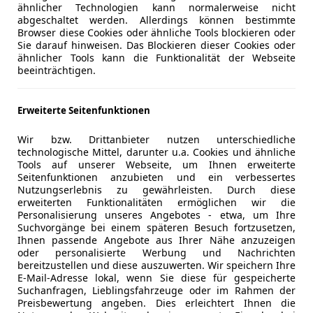
ähnlicher Technologien kann normalerweise nicht
abgeschaltet werden. Allerdings können bestimmte
ang mit Leasing eher mit Vorsicht genossen werden.
Browser diese Cookies oder ähnliche Tools blockieren oder
Sie darauf hinweisen. Das Blockieren dieser Cookies oder
easingfahrzeugs legt, sollte eventuell gleich bei der Fahr
ähnlicher Tools kann die Funktionalität der Webseite
beeinträchtigen.
MW,
Audi
, Mercedes,
Volkswagen
, Ford, Opel usw. bieten in
s- und Familienfahrzeuge neben den gängigen Standardmotor
 oft die bessere Wahl, als durch Chiptuning mögliche Folg
Erweiterte Seitenfunktionen
 Sie zahlreiche günstige Leasingangebote aller wichtigen H
Wir bzw. Drittanbieter nutzen unterschiedliche
technologische Mittel, darunter u.a. Cookies und ähnliche
Tools auf unserer Webseite, um Ihnen erweiterte
Seitenfunktionen anzubieten und ein verbessertes
Nutzungserlebnis zu gewährleisten. Durch diese
erweiterten Funktionalitäten ermöglichen wir die
Personalisierung unseres Angebotes - etwa, um Ihre
Suchvorgänge bei einem späteren Besuch fortzusetzen,
Ihnen passende Angebote aus Ihrer Nähe anzuzeigen
oder personalisierte Werbung und Nachrichten
bereitzustellen und diese auszuwerten. Wir speichern Ihre
Rate ab
Rate bis
E-Mail-Adresse lokal, wenn Sie diese für gespeicherte
Suchanfragen, Lieblingsfahrzeuge oder im Rahmen der
oben und Pfeil-nach-unten Tasten zum Navigieren.
en. Benutzen Sie die Pfeil-nach-oben und Pfeil-nach-unten
Preisbewertung angeben. Dies erleichtert Ihnen die