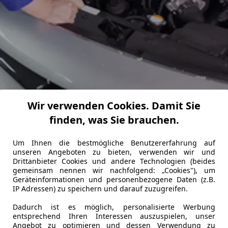
Wir verwenden Cookies. Damit Sie
finden, was Sie brauchen.
zeugen ist Vorsicht angebracht
Um Ihnen die bestmögliche Benutzererfahrung auf
unseren Angeboten zu bieten, verwenden wir und
mbaumaßnahmen zu mehr Motorleistung: Dieses Versprechen
Drittanbieter Cookies und andere Technologien (beides
gemeinsam nennen wir nachfolgend: „Cookies"), um
Geräteinformationen und personenbezogene Daten (z.B.
IP Adressen) zu speichern und darauf zuzugreifen.
ben
Dadurch ist es möglich, personalisierte Werbung
entsprechend Ihren Interessen auszuspielen, unser
zen die Tuninganbieter zudem nicht mit verlockend klinge
Angebot zu optimieren und dessen Verwendung zu