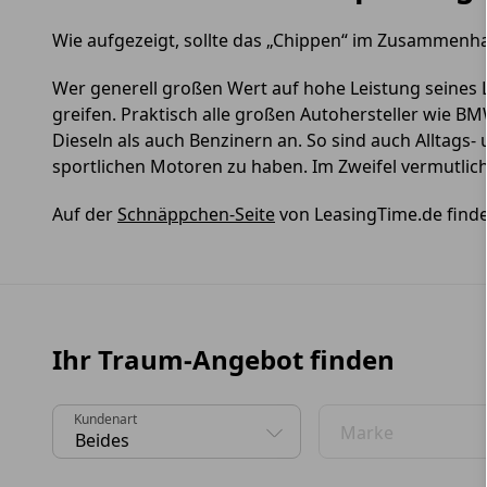
Wie aufgezeigt, sollte das „Chippen“ im Zusammenh
Wer generell großen Wert auf hohe Leistung seines L
greifen. Praktisch alle großen Autohersteller wie B
Dieseln als auch Benzinern an. So sind auch Alltag
sportlichen Motoren zu haben. Im Zweifel vermutlich
Auf der
Schnäppchen-Seite
von LeasingTime.de finden
Ihr Traum-Angebot finden
Kundenart
Marke
0 Vorschläge gefunden. Benutzen Sie die Pfeil-nach-
0 Vorschläge gefund