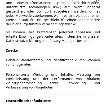
und Browserinformationen, Sprache, Bildschirmgröße,
unterstützte Technologien usw.) auf Ihrem Endgerät
gespeichert oder von dort ausgelesen werden, um es
jedes Mal wiederzuerkennen, wenn es eine App oder einer
Webseite aufruft. Dies geschieht für einen oder mehrere
der hier aufgeführten Verarbeitungszwecke.
Sie können Ihre Präferenzen jederzeit anpassen und
erteilte Einwilligungen widerrufen, indem Sie in unserer
Datenschutzerklärung den Privacy Manager besuchen.
en stehen teilweise auf Schildern oder am Automaten)
Zwecke
Genaue Standortdaten und Identifikation durch Scannen
sfahrten (ab 10 €)
von Endgeräten
nbucht (ab 25 €)
Personalisierte Werbung und Inhalte, Messung von
Werbeleistung und der Performance von Inhalten,
utos auch abgeschleppt?
Zielgruppenforschung sowie Entwicklung und
Verbesserung von Angeboten
ann zu befürchten, wenn Sie mit ihrer Handlung andere Ve
Essentielle Seitenfunktionen
durch dazu befugte Organe und Personen, also zum Beispie