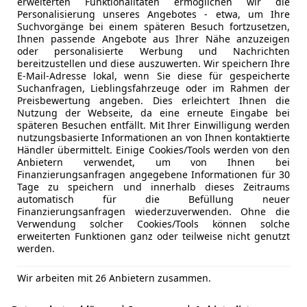
erweiterten Funktionalitäten ermöglichen wir die
Personalisierung unseres Angebotes - etwa, um Ihre
rstößen meist im Bereich von unter 50 € angesiedelt. Dies
Suchvorgänge bei einem späteren Besuch fortzusetzen,
den Rettungs- oder Einsatzfahrzeuge behindert, kommt auc
Ihnen passende Angebote aus Ihrer Nähe anzuzeigen
oder personalisierte Werbung und Nachrichten
iedlich. In kleineren Städten betragen sie bis zu 150 Euro
bereitzustellen und diese auszuwerten. Wir speichern Ihre
uto abgeschleppt, sollte man schnell bei der Polizei nac
E-Mail-Adresse lokal, wenn Sie diese für gespeicherte
jedem Tag auf dem Abschlepphof die Kosten weiter ansteige
Suchanfragen, Lieblingsfahrzeuge oder im Rahmen der
Preisbewertung angeben. Dies erleichtert Ihnen die
en überprüfen, die beim Abschleppvorgang entstanden sei
Nutzung der Webseite, da eine erneute Eingabe bei
önnen Sie beim Abschleppunternehmen geltend machen.
späteren Besuchen entfällt. Mit Ihrer Einwilligung werden
nutzungsbasierte Informationen an von Ihnen kontaktierte
Händler übermittelt. Einige Cookies/Tools werden von den
Anbietern verwendet, um von Ihnen bei
Finanzierungsanfragen angegebene Informationen für 30
t Hartwachs pflegen
Tage zu speichern und innerhalb dieses Zeitraums
automatisch für die Befüllung neuer
Finanzierungsanfragen wiederzuverwenden. Ohne die
Verwendung solcher Cookies/Tools können solche
erweiterten Funktionen ganz oder teilweise nicht genutzt
werden.
Wir arbeiten mit 26 Anbietern zusammen.