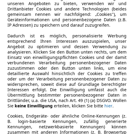
unseren Angeboten zu bieten, verwenden wir und
ftaten und Ordnungswidrigkeiten unterscheiden. Die meis
Drittanbieter Cookies und andere Technologien (beides
gemeinsam nennen wir nachfolgend: „Cookies"), um
bezahlen und hat danach keine weiteren Konsequenzen zu 
Geräteinformationen und personenbezogene Daten (z.B.
en sie aber nur selten in Betracht, da das Parken schon a
IP Adressen) zu speichern und darauf zuzugreifen.
igens: Parkt man einen anderen Verkehrsteilnehmer absichtli
Dadurch ist es möglich, personalisierte Werbung
entsprechend Ihren Interessen auszuspielen, unser
Angebot zu optimieren und dessen Verwendung zu
erwarnungsgelder. Dabei wird zwischen Falschparken und d
analysieren. Klicken Sie den Button unten rechts, um dem
, weil man als Fahrer im Fahrzeug verbleibt und notfalls b
Einsatz von einwilligungspflichten Cookies und der damit
verbundenen Verarbeitung personenbezogener Daten
 mit einer Behinderung höher (meist 5 bis 30 Euro mehr),
zuzustimmen oder den Button unten links, um eine
länger man an einer Stelle unberechtigt steht. Hier kontro
detaillierte Auswahl hinsichtlich der Cookies zu treffen
oder um der Verarbeitung personenbezogener Daten zu
widersprechen, soweit diese auf Grundlage berechtigter
Interessen erfolgt. Die Einwilligung umfasst auch die
 (minimale Geldbuße):
Übermittlung bestimmter personenbezogener Daten in
Drittländer, u.a. die USA, nach Art. 49 (1) (a) DSGVO. Wollen
Sie
keine Einwilligung
erteilen, klicken Sie bitte
hier
.
Cookies, Endgeräte- oder ähnliche Online-Kennungen (z.
hne Genehmigung (ab 35 €)
B. login-basierte Kennungen, zufällig generierte
Kennungen, netzwerkbasierte Kennungen) können
zusammen mit anderen Informationen (z. B. Browsertyp