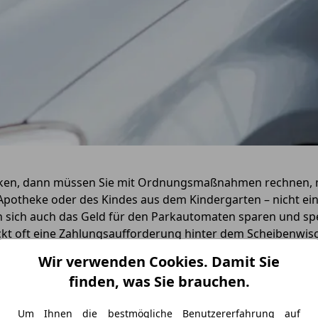
rken, dann müssen Sie mit Ordnungsmaßnahmen rechnen, me
 Apotheke oder des Kindes aus dem Kindergarten – nicht e
 sich auch das Geld für den Parkautomaten sparen und spe
 oft eine Zahlungsaufforderung hinter dem Scheibenwisch
verstößen findet man sein Auto gar nicht wieder - es wurd
Wir verwenden Cookies. Damit Sie
n Sie sogar abgeschleppt werden.
finden, was Sie brauchen.
erwarnungsgelder drohen bei ty
Um Ihnen die bestmögliche Benutzererfahrung auf