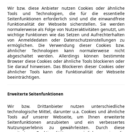
 oder vor privaten Zufahrten können auch Privatpersonen 
Wir bzw. diese Anbieter nutzen Cookies oder ähnliche
 dann zivilrechtlich erstreiten.
Tools und Technologien, die für die essentielle
Seitenfunktionen erforderlich sind und die einwandfreie
eschleppt wird:
Funktionalität der Webseite sicherstellen. Sie werden
normalerweise als Folge von Nutzeraktivitäten genutzt, um
platz
wichtige Funktionen wie das Setzen und Aufrechterhalten
von Anmeldedaten oder Datenschutzeinstellungen zu
ermöglichen. Die Verwendung dieser Cookies bzw.
usfahrten
ähnlicher Technologien kann normalerweise nicht
abgeschaltet werden. Allerdings können bestimmte
Browser diese Cookies oder ähnliche Tools blockieren oder
Sie darauf hinweisen. Das Blockieren dieser Cookies oder
ähnlicher Tools kann die Funktionalität der Webseite
beeinträchtigen.
Erweiterte Seitenfunktionen
Wir bzw. Drittanbieter nutzen unterschiedliche
technologische Mittel, darunter u.a. Cookies und ähnliche
Tools auf unserer Webseite, um Ihnen erweiterte
Seitenfunktionen anzubieten und ein verbessertes
als Autofahrer zu rechnen?
Nutzungserlebnis zu gewährleisten. Durch diese