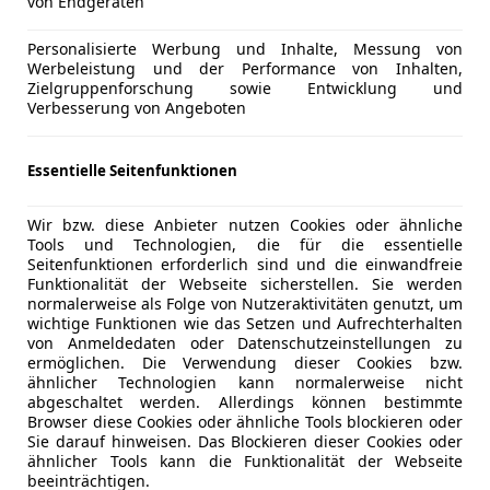
von Endgeräten
Personalisierte Werbung und Inhalte, Messung von
Werbeleistung und der Performance von Inhalten,
swagen Beetle
Zielgruppenforschung sowie Entwicklung und
Verbesserung von Angeboten
swagen Beetle - eine Ikone, ein Original und immer wieder
en Proportionen begeistern aus jeder Perspektive und z
Essentielle Seitenfunktionen
r. Hinzu kommt ein Höchstmaß an Komfort und zahlreiche De
t, die den Volkswagen Beetle im Kern prägen. Dazu gehört 
Wir bzw. diese Anbieter nutzen Cookies oder ähnliche
Tools und Technologien, die für die essentielle
ach. Er lässt die Sonne und viel Licht in den großzügig dim
Seitenfunktionen erforderlich sind und die einwandfreie
gen Handgriffen aufstellen oder auch nach hinten nach hi
Funktionalität der Webseite sicherstellen. Sie werden
rgen die tolle Ambientebeleuchtung für die passende Stim
normalerweise als Folge von Nutzeraktivitäten genutzt, um
wichtige Funktionen wie das Setzen und Aufrechterhalten
von Anmeldedaten oder Datenschutzeinstellungen zu
ermöglichen. Die Verwendung dieser Cookies bzw.
 den klassischen VW Käfer und hat deshalb diese Modellb
ähnlicher Technologien kann normalerweise nicht
abgeschaltet werden. Allerdings können bestimmte
ugt mit einem schicken Retro-Design, das ihn zu einem ech
Browser diese Cookies oder ähnliche Tools blockieren oder
ninen“ Formen der Karosserie angetan, so dass der VW Beetl
Sie darauf hinweisen. Das Blockieren dieser Cookies oder
t den Vorgänger (Typ 9C) bei der Herstellung abgelöst, de
ähnlicher Tools kann die Funktionalität der Webseite
beeinträchtigen.
 einem Ottomotor kann man das Fahrzeug leasen oder erwer