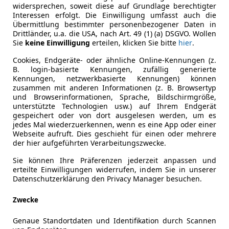
widersprechen, soweit diese auf Grundlage berechtigter
Interessen erfolgt. Die Einwilligung umfasst auch die
Übermittlung bestimmter personenbezogener Daten in
Drittländer, u.a. die USA, nach Art. 49 (1) (a) DSGVO. Wollen
icht
Sie
keine Einwilligung
erteilen, klicken Sie bitte
hier
.
agen Beetle Leasing Angeboten.
Cookies, Endgeräte- oder ähnliche Online-Kennungen (z.
B. login-basierte Kennungen, zufällig generierte
Kennungen, netzwerkbasierte Kennungen) können
zusammen mit anderen Informationen (z. B. Browsertyp
Sofort verfügbare Angebote
0
und Browserinformationen, Sprache, Bildschirmgröße,
unterstützte Technologien usw.) auf Ihrem Endgerät
gespeichert oder von dort ausgelesen werden, um es
jedes Mal wiederzuerkennen, wenn es eine App oder einer
Bester Leasingfaktor
null
Webseite aufruft. Dies geschieht für einen oder mehrere
der hier aufgeführten Verarbeitungszwecke.
Gebrauchtwagen
0
Sie können Ihre Präferenzen jederzeit anpassen und
erteilte Einwilligungen widerrufen, indem Sie in unserer
Datenschutzerklärung den Privacy Manager besuchen.
Händler
0
Zwecke
Genaue Standortdaten und Identifikation durch Scannen