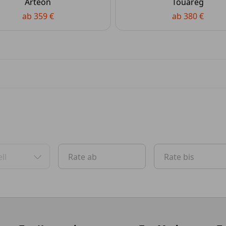
Arteon
Touareg
ab 359 €
ab 380 €
ll
Rate ab
Rate bis
oben und Pfeil-nach-unten Tasten zum Navigieren.
en. Benutzen Sie die Pfeil-nach-oben und Pfeil-nach-unten