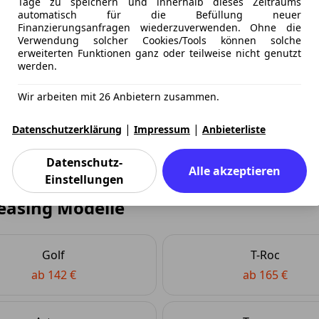
Tage zu speichern und innerhalb dieses Zeitraums
e meisten Kunden vor allem das Kilometerleasing eine attra
automatisch für die Befüllung neuer
Anzahlung in Anspruch nehmen und dabei jede Menge Geld b
Finanzierungsanfragen wiederzuverwenden. Ohne die
Verwendung solcher Cookies/Tools können solche
stwertrisiko am Ende der Leasingzeit, auch Sonderzahlunge
erweiterten Funktionen ganz oder teilweise nicht genutzt
, welche Kosten jeden Monat auf Sie zukommen und haben Sie 
werden.
ngskosten kommt bei diesem Modell am Anfang einmalig dazu
 und starten Sie mit dem Beetle durch.
Wir arbeiten mit 26 Anbietern zusammen.
|
|
Datenschutzerklärung
Impressum
Anbieterliste
Datenschutz-
Alle akzeptieren
Einstellungen
easing Modelle
Golf
T-Roc
ab 142 €
ab 165 €