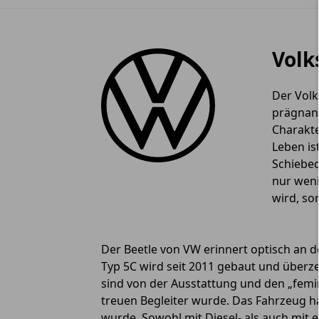
Volk
Der Volk
prägnant
Charakte
Leben is
Schiebed
nur weni
wird, so
Der Beetle von VW erinnert optisch an
Typ 5C wird seit 2011 gebaut und überze
sind von der Ausstattung und den „femi
treuen Begleiter wurde. Das Fahrzeug ha
wurde. Sowohl mit Diesel- als auch mit