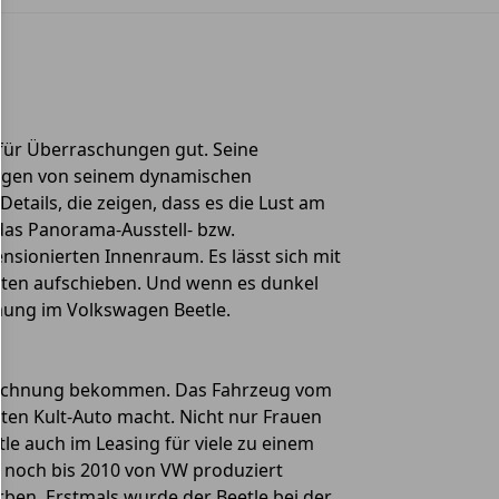
 für Überraschungen gut. Seine
eugen von seinem dynamischen
tails, die zeigen, dass es die Lust am
das Panorama-Ausstell- bzw.
ensionierten Innenraum. Es lässt sich mit
nten aufschieben. Und wenn es dunkel
mung im Volkswagen Beetle.
ezeichnung bekommen. Das Fahrzeug vom
ten Kult-Auto macht. Nicht nur Frauen
e auch im Leasing für viele zu einem
r noch bis 2010 von VW produziert
ben. Erstmals wurde der Beetle bei der