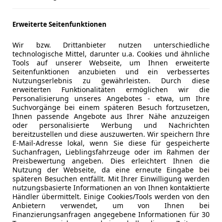
 Jahrhunderts vorgestellt. Dabei sollte der Beetle ein Fah
sign eines Käfers verzichten muss. Seit 2012 kann man den
Erweiterte Seitenfunktionen
Wir bzw. Drittanbieter nutzen unterschiedliche
s Insekt beim Leasing
technologische Mittel, darunter u.a. Cookies und ähnliche
Tools auf unserer Webseite, um Ihnen erweiterte
Seitenfunktionen anzubieten und ein verbessertes
Nutzungserlebnis zu gewährleisten. Durch diese
der Beetle einen gewissen Seltenheitswert erhalten. Doch m
erweiterten Funktionalitäten ermöglichen wir die
rch Leasing ebenfalls an das satte Fahrvergnügen kommen. 
Personalisierung unseres Angebotes - etwa, um Ihre
beliebt. Er kann jedoch auch zu gewerblichen Zwecken gen
Suchvorgänge bei einem späteren Besuch fortzusetzen,
Ihnen passende Angebote aus Ihrer Nähe anzuzeigen
s Werbemittel ist. Als Fahrer kann man selbst entscheiden
oder personalisierte Werbung und Nachrichten
t dem Cabrio an heißen Tagen genießen möchte. Dank seine
bereitzustellen und diese auszuwerten. Wir speichern Ihre
 und ist damit der ideale Begleiter in Großstädten mit ei
E-Mail-Adresse lokal, wenn Sie diese für gespeicherte
Suchanfragen, Lieblingsfahrzeuge oder im Rahmen der
rips über das Wochenende ist der Beetle von VW bestens g
Preisbewertung angeben. Dies erleichtert Ihnen die
ür Gepäck stellt der Beetle genug Volumen im Kofferraum p
Nutzung der Webseite, da eine erneute Eingabe bei
späteren Besuchen entfällt. Mit Ihrer Einwilligung werden
nutzungsbasierte Informationen an von Ihnen kontaktierte
Händler übermittelt. Einige Cookies/Tools werden von den
 mit dem VW Beetle
Anbietern verwendet, um von Ihnen bei
Finanzierungsanfragen angegebene Informationen für 30