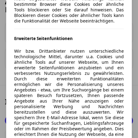
Andere Beliebte Suzuki Leasing
bestimmte Browser diese Cookies oder ähnliche
Modelle
Tools blockieren oder Sie darauf hinweisen. Das
Blockieren dieser Cookies oder ähnlicher Tools kann
die Funktionalität der Webseite beeinträchtigen.
Swift
Vitara
ab 70 €
ab 135 €
Erweiterte Seitenfunktionen
Wir bzw. Drittanbieter nutzen unterschiedliche
Swace
Across
technologische Mittel, darunter u.a. Cookies und
ab 149 €
ab 379 €
ähnliche Tools auf unserer Webseite, um Ihnen
erweiterte Seitenfunktionen anzubieten und ein
verbessertes Nutzungserlebnis zu gewährleisten.
Durch diese erweiterten Funktionalitäten
ermöglichen wir die Personalisierung unseres
Angebotes - etwa, um Ihre Suchvorgänge bei einem
späteren Besuch fortzusetzen, Ihnen passende
Ihren Traum-Suzuki finden
Angebote aus Ihrer Nähe anzuzeigen oder
personalisierte Werbung und Nachrichten
bereitzustellen und diese auszuwerten. Wir
speichern Ihre E-Mail-Adresse lokal, wenn Sie diese
Beides
für gespeicherte Suchanfragen, Lieblingsfahrzeuge
oder im Rahmen der Preisbewertung angeben. Dies
Privat
erleichtert Ihnen die Nutzung der Webseite, da eine