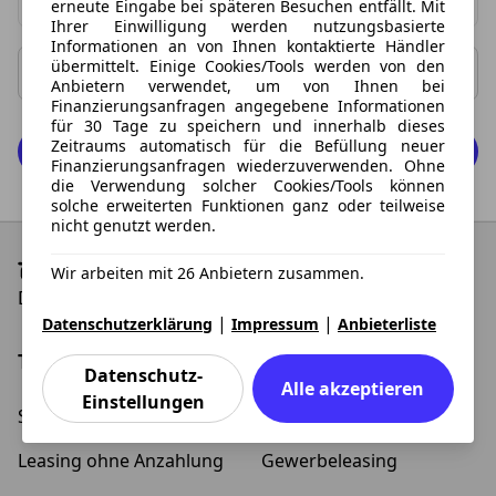
Suzuki Modell
erneute Eingabe bei späteren Besuchen entfällt. Mit
Gewerbe
Ihrer Einwilligung werden nutzungsbasierte
0 Vorschläge gefunden. Benutzen Sie die Pfeil-nach-oben
Informationen an von Ihnen kontaktierte Händler
übermittelt. Einige Cookies/Tools werden von den
Rate ab
Rate bis
Anbietern verwendet, um von Ihnen bei
Finanzierungsanfragen angegebene Informationen
für 30 Tage zu speichern und innerhalb dieses
Zeitraums automatisch für die Befüllung neuer
0 Fahrzeuge anzeigen
Finanzierungsanfragen wiederzuverwenden. Ohne
die Verwendung solcher Cookies/Tools können
solche erweiterten Funktionen ganz oder teilweise
nicht genutzt werden.
Wir arbeiten mit 26 Anbietern zusammen.
Die besten Leasing-Angebote und Deals
|
|
Datenschutzerklärung
Impressum
Anbieterliste
Top Kategorien
Datenschutz-
Alle akzeptieren
Einstellungen
Schnäppchen
Elektroauto Leasing
Leasing ohne Anzahlung
Gewerbeleasing