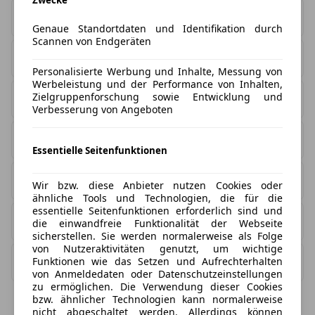
Zwecke
Zuletzt aktualisiert
07. August 2026
Genaue Standortdaten und Identifikation durch
Scannen von Endgeräten
Neuwagen
0
Personalisierte Werbung und Inhalte, Messung von
Werbeleistung und der Performance von Inhalten,
Zielgruppenforschung sowie Entwicklung und
Gebrauchtwagen
0
Verbesserung von Angeboten
Privatleasing
0
Essentielle Seitenfunktionen
Gewerbeleasing
0
Wir bzw. diese Anbieter nutzen Cookies oder
ähnliche Tools und Technologien, die für die
essentielle Seitenfunktionen erforderlich sind und
Händler
0
die einwandfreie Funktionalität der Webseite
sicherstellen. Sie werden normalerweise als Folge
von Nutzeraktivitäten genutzt, um wichtige
Funktionen wie das Setzen und Aufrechterhalten
Neue Leasing Angebote
0
von Anmeldedaten oder Datenschutzeinstellungen
zu ermöglichen. Die Verwendung dieser Cookies
bzw. ähnlicher Technologien kann normalerweise
nicht abgeschaltet werden. Allerdings können