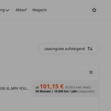
ing
Ablauf
Magazin
Leasingrate aufsteigend
101,15 €
ab
85,00 €
exkl. MwSt.
GEWERBE DEAL - Kombi Diesel 100 XL MPV YOU - frei konfigurierbar!
36 Monate
|
10.000 km / Jahr
(anpassbar)