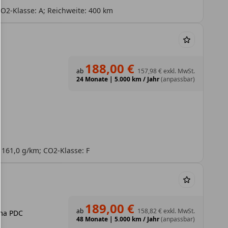
O2-Klasse: A; Reichweite: 400 km
188,00 €
ab
157,98 €
exkl. MwSt.
24 Monate
|
5.000 km / Jahr
(anpassbar)
 161,0 g/km; CO2-Klasse: F
189,00 €
ab
158,82 €
exkl. MwSt.
ima PDC
48 Monate
|
5.000 km / Jahr
(anpassbar)