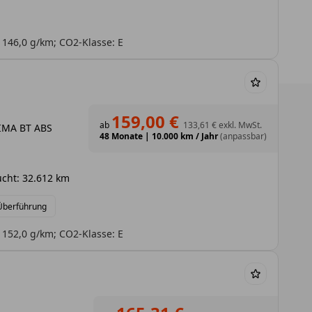
 146,0 g/km; CO2-Klasse: E
159,00 €
ab
133,61 €
exkl. MwSt.
LIMA BT ABS
48 Monate
|
10.000 km / Jahr
(anpassbar)
cht: 32.612 km
 Überführung
 152,0 g/km; CO2-Klasse: E