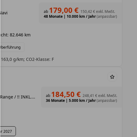
179,00 €
ab
150,42 €
exkl. MwSt.
Navi
48 Monate
|
10.000 km / Jahr
(anpassbar)
cht: 82.646 km
 Überführung
 163,0 g/km; CO2-Klasse: F
184,50 €
ab
248,41 €
exkl. MwSt.
E-C3 Aircross TEAM D ExtendedRange / !! INKL. 4.000,- € Elektro-Prämie als Anzahlung - Privat !!
36 Monate
|
5.000 km / Jahr
(anpassbar)
ar 2027