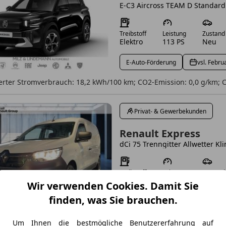
Treibstoff
Leistung
Zustand
Elektro
113 PS
Neu
E-Auto-Förderung
vsl. Febru
rter Stromverbrauch: 18,2 kWh/100 km; CO2-Emission: 0,0 g/km; C
Privat- & Gewerbekunden
Renault Express
dCi 75 Trenngitter Allwetter Kl
Treibstoff
Leistung
Zustand
Diesel
75 PS
Gebrau
Wir verwenden Cookies. Damit Sie
finden, was Sie brauchen.
Verfügbar: Sofort
Inklusive:
rter Kraftstoffverbrauch: 4,2 l/100 km; Kombinierte CO2-Emission:
Um Ihnen die bestmögliche Benutzererfahrung auf