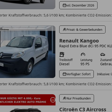
vsl. Dezember 2026
rter Kraftstoffverbrauch: 5,6 l/100 km; Kombinierte CO2-Emission:
Privat- & Gewerbekunden
Renault Kangoo
Rapid Extra Blue dCi 95 PDC K
Treibstoff
Leistung
Zustand
Diesel
95 PS
Gebrau
Verfügbar: Sofort
Inklusive:
rter Kraftstoffverbrauch: 5,8 l/100 km; Kombinierte CO2-Emission:
Nur Privatkunden
Citroën C3 Aircross