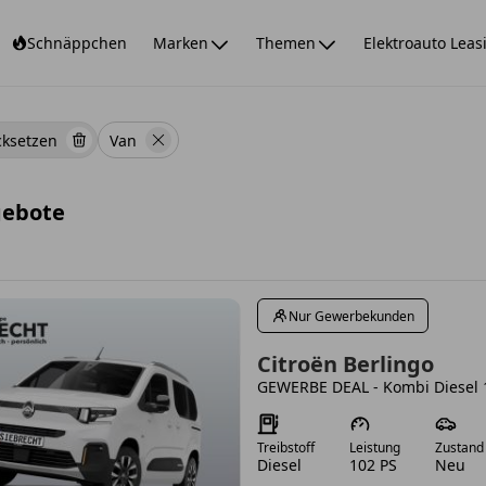
Schnäppchen
Marken
Themen
Elektroauto Leas
cksetzen
Van
gebote
Nur Gewerbekunden
ach-oben und Pfeil-nach-unten Tasten zum Navigieren.
Citroën Berlingo
ach-oben und Pfeil-nach-unten Tasten zum Navigieren.
Treibstoff
Leistung
Zustand
Diesel
102 PS
Neu