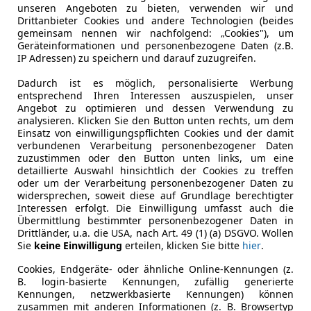
unseren Angeboten zu bieten, verwenden wir und
Drittanbieter Cookies und andere Technologien (beides
gemeinsam nennen wir nachfolgend: „Cookies"), um
Nur Gewerbekunden
Geräteinformationen und personenbezogene Daten (z.B.
IP Adressen) zu speichern und darauf zuzugreifen.
Toyota Proace City
Dadurch ist es möglich, personalisierte Werbung
entsprechend Ihren Interessen auszuspielen, unser
Angebot zu optimieren und dessen Verwendung zu
Treibstoff
Leistung
Zustand
analysieren. Klicken Sie den Button unten rechts, um dem
Diesel
102 PS
Neu
Einsatz von einwilligungspflichten Cookies und der damit
verbundenen Verarbeitung personenbezogener Daten
Verfügbar: Sofort
zuzustimmen oder den Button unten links, um eine
detaillierte Auswahl hinsichtlich der Cookies zu treffen
oder um der Verarbeitung personenbezogener Daten zu
rter Kraftstoffverbrauch: 5,9 l/100 km; Kombinierte CO2-Emission:
widersprechen, soweit diese auf Grundlage berechtigter
Interessen erfolgt. Die Einwilligung umfasst auch die
Übermittlung bestimmter personenbezogener Daten in
Nur Gewerbekunden
Drittländer, u.a. die USA, nach Art. 49 (1) (a) DSGVO. Wollen
Sie
keine Einwilligung
erteilen, klicken Sie bitte
hier
.
Toyota Proace City
L2 Meister 3 Sitze Gewerbe
Cookies, Endgeräte- oder ähnliche Online-Kennungen (z.
B. login-basierte Kennungen, zufällig generierte
Kennungen, netzwerkbasierte Kennungen) können
zusammen mit anderen Informationen (z. B. Browsertyp
Treibstoff
Leistung
Zustand