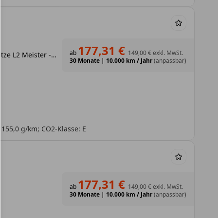
177,31 €
ab
149,00 €
exkl. MwSt.
1,5 l D, 102 PS 6MT 4 Türen, 3 Sitze L2 Meister - plus Navigationssystem
30 Monate
|
10.000 km / Jahr
(anpassbar)
 155,0 g/km; CO2-Klasse: E
177,31 €
ab
149,00 €
exkl. MwSt.
30 Monate
|
10.000 km / Jahr
(anpassbar)