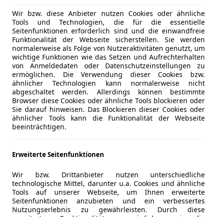
Opel Combo
Wir bzw. diese Anbieter nutzen Cookies oder ähnliche
Life 1.5 D Edition 5-Sitze, AHK, 
Tools und Technologien, die für die essentielle
Seitenfunktionen erforderlich sind und die einwandfreie
Funktionalität der Webseite sicherstellen. Sie werden
Treibstoff
Leistung
Zustand
normalerweise als Folge von Nutzeraktivitäten genutzt, um
Diesel
102 PS
Gebrau
wichtige Funktionen wie das Setzen und Aufrechterhalten
von Anmeldedaten oder Datenschutzeinstellungen zu
ermöglichen. Die Verwendung dieser Cookies bzw.
Verfügbar: Sofort
Inklusive:
ähnlicher Technologien kann normalerweise nicht
abgeschaltet werden. Allerdings können bestimmte
rter Kraftstoffverbrauch: 6,1 l/100 km; Kombinierte CO2-Emission:
Browser diese Cookies oder ähnliche Tools blockieren oder
Sie darauf hinweisen. Das Blockieren dieser Cookies oder
ähnlicher Tools kann die Funktionalität der Webseite
Nur Privatkunden
beeinträchtigen.
Citroën C3 Aircross
Erweiterte Seitenfunktionen
Wir bzw. Drittanbieter nutzen unterschiedliche
Treibstoff
Leistung
Zustand
technologische Mittel, darunter u.a. Cookies und ähnliche
Elektro
113 PS
Neu
Tools auf unserer Webseite, um Ihnen erweiterte
Seitenfunktionen anzubieten und ein verbessertes
E-Auto-Förderung
vsl. Febru
Nutzungserlebnis zu gewährleisten. Durch diese