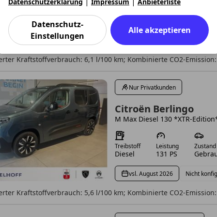
|
|
Datenschutzerklärung
Impressum
Anbieterliste
Treibstoff
Leistung
Zustand
Diesel
102 PS
Gebrau
Datenschutz-
Alle akzeptieren
Einstellungen
Verfügbar: Sofort
rter Kraftstoffverbrauch: 6,1 l/100 km; Kombinierte CO2-Emission:
Nur Privatkunden
Citroën Berlingo
M Max Diesel 130 *XTR-Edition
Treibstoff
Leistung
Zustand
Diesel
131 PS
Gebrau
vsl. August 2026
Nicht konfi
rter Kraftstoffverbrauch: 5,6 l/100 km; Kombinierte CO2-Emission: