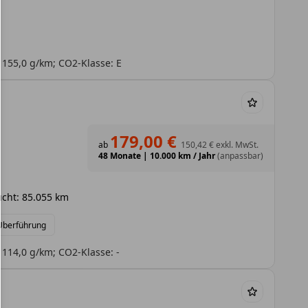
 155,0 g/km; CO2-Klasse: E
179,00 €
ab
150,42 €
exkl. MwSt.
48 Monate
|
10.000 km / Jahr
(anpassbar)
cht: 85.055 km
 Überführung
 114,0 g/km; CO2-Klasse: -