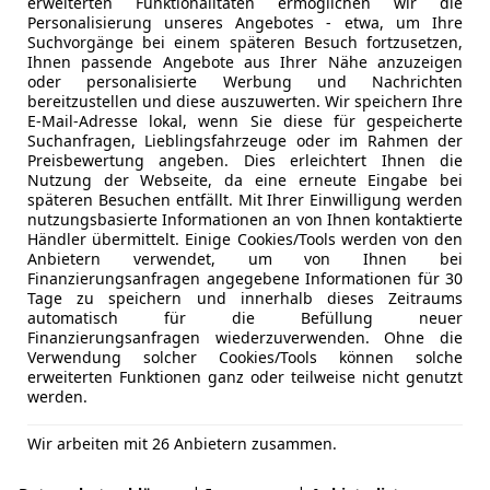
erweiterten Funktionalitäten ermöglichen wir die
Personalisierung unseres Angebotes - etwa, um Ihre
rter Stromverbrauch: 16,1 kWh/100 km; CO2-Emission: 0,0 g/km; C
Suchvorgänge bei einem späteren Besuch fortzusetzen,
Ihnen passende Angebote aus Ihrer Nähe anzuzeigen
oder personalisierte Werbung und Nachrichten
Nur Gewerbekunden
bereitzustellen und diese auszuwerten. Wir speichern Ihre
E-Mail-Adresse lokal, wenn Sie diese für gespeicherte
Citroën Berlingo
Suchanfragen, Lieblingsfahrzeuge oder im Rahmen der
Kastenwagen L1 H1
Preisbewertung angeben. Dies erleichtert Ihnen die
Nutzung der Webseite, da eine erneute Eingabe bei
späteren Besuchen entfällt. Mit Ihrer Einwilligung werden
nutzungsbasierte Informationen an von Ihnen kontaktierte
Treibstoff
Leistung
Zustand
Diesel
102 PS
Neu
Händler übermittelt. Einige Cookies/Tools werden von den
Anbietern verwendet, um von Ihnen bei
Finanzierungsanfragen angegebene Informationen für 30
Verfügbar: Sofort
Tage zu speichern und innerhalb dieses Zeitraums
automatisch für die Befüllung neuer
rter Kraftstoffverbrauch: 6,1 l/100 km; Kombinierte CO2-Emission:
Finanzierungsanfragen wiederzuverwenden. Ohne die
Verwendung solcher Cookies/Tools können solche
erweiterten Funktionen ganz oder teilweise nicht genutzt
Privat- & Gewerbekunden
werden.
Citroën Berlingo
Wir arbeiten mit 26 Anbietern zusammen.
1.5 Diesel RFK Ausbau Navi Kl