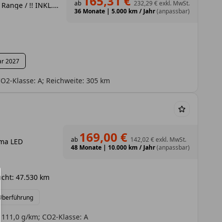
165,31 €
ab
232,29 €
exkl. MwSt.
E-C3 Aircross TEAM D Standard Range / !! INKL. 4.000,- € Elektro-Prämie als Anzahlung - Privat !! /
36 Monate
|
5.000 km / Jahr
(anpassbar)
ar 2027
O2-Klasse: A; Reichweite: 305 km
169,00 €
ab
142,02 €
exkl. MwSt.
ima LED
48 Monate
|
10.000 km / Jahr
(anpassbar)
cht: 47.530 km
 Überführung
 111,0 g/km; CO2-Klasse: A