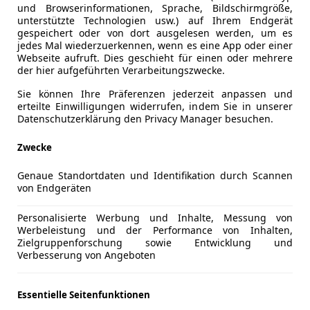
Diesel
102 PS
Neu
und Browserinformationen, Sprache, Bildschirmgröße,
unterstützte Technologien usw.) auf Ihrem Endgerät
gespeichert oder von dort ausgelesen werden, um es
Verfügbar: Sofort
jedes Mal wiederzuerkennen, wenn es eine App oder einer
Webseite aufruft. Dies geschieht für einen oder mehrere
rter Kraftstoffverbrauch: 5,9 l/100 km; Kombinierte CO2-Emission:
der hier aufgeführten Verarbeitungszwecke.
Sie können Ihre Präferenzen jederzeit anpassen und
Privat- & Gewerbekunden
erteilte Einwilligungen widerrufen, indem Sie in unserer
Datenschutzerklärung den Privacy Manager besuchen.
Ford Transit Connect
Zwecke
1.5 EcoBlue lang Kamera Navi
Genaue Standortdaten und Identifikation durch Scannen
von Endgeräten
Treibstoff
Leistung
Zustand
Diesel
120 PS
Gebrau
Personalisierte Werbung und Inhalte, Messung von
Verfügbar: Sofort
Inklusive:
Werbeleistung und der Performance von Inhalten,
Zielgruppenforschung sowie Entwicklung und
rter Kraftstoffverbrauch: 4,3 l/100 km; Kombinierte CO2-Emission:
Verbesserung von Angeboten
Privat- & Gewerbekunden
Essentielle Seitenfunktionen