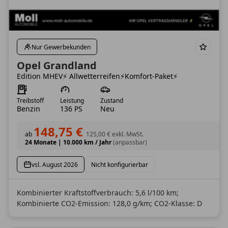
Nur Gewerbekunden
Opel Grandland
Edition MHEV⚡ Allwetterreifen⚡Komfort-Paket⚡
Treibstoff
Leistung
Zustand
Benzin
136 PS
Neu
148,75 €
ab
125,00 €
exkl. MwSt.
24 Monate
|
10.000 km / Jahr
(anpassbar)
vsl. August 2026
Nicht konfigurierbar
Kombinierter Kraftstoffverbrauch: 5,6 l/100 km;
Kombinierte CO2-Emission: 128,0 g/km; CO2-Klasse: D