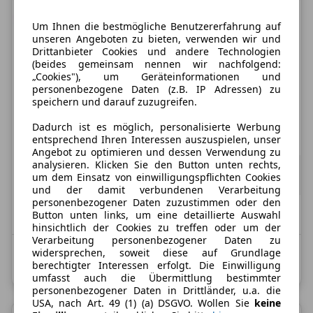
Um Ihnen die bestmögliche Benutzererfahrung auf
unseren Angeboten zu bieten, verwenden wir und
Drittanbieter Cookies und andere Technologien
Nur Gewerbekunden
(beides gemeinsam nennen wir nachfolgend:
Opel Grandland
„Cookies"), um Geräteinformationen und
personenbezogene Daten (z.B. IP Adressen) zu
Edition 🔥Vorlauffahrzeug🔥+Allwetterreifen+uvm.
speichern und darauf zuzugreifen.
Dadurch ist es möglich, personalisierte Werbung
Treibstoff
Leistung
Zustand
Mild-/Vollhybrid (Benzin)
145 PS
Neu
entsprechend Ihren Interessen auszuspielen, unser
Angebot zu optimieren und dessen Verwendung zu
177,31 €
analysieren. Klicken Sie den Button unten rechts,
ab
149,00 €
exkl. MwSt.
um dem Einsatz von einwilligungspflichten Cookies
24 Monate
|
10.000 km / Jahr
(anpassbar)
und der damit verbundenen Verarbeitung
personenbezogener Daten zuzustimmen oder den
Button unten links, um eine detaillierte Auswahl
vsl. September 2026
Nicht konfigurierbar
hinsichtlich der Cookies zu treffen oder um der
Verarbeitung personenbezogener Daten zu
widersprechen, soweit diese auf Grundlage
Kombinierter Kraftstoffverbrauch: 5,5 l/100 km;
berechtigter Interessen erfolgt. Die Einwilligung
Kombinierte CO2-Emission: 124,0 g/km; CO2-Klasse: D
umfasst auch die Übermittlung bestimmter
personenbezogener Daten in Drittländer, u.a. die
USA, nach Art. 49 (1) (a) DSGVO. Wollen Sie
keine