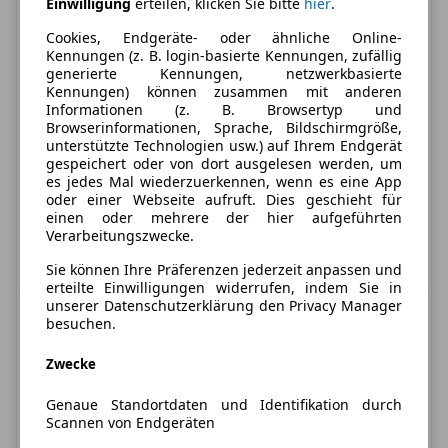
Einwilligung
erteilen, klicken Sie bitte
hier
.
Cookies, Endgeräte- oder ähnliche Online-
Kennungen (z. B. login-basierte Kennungen, zufällig
generierte Kennungen, netzwerkbasierte
Kennungen) können zusammen mit anderen
Informationen (z. B. Browsertyp und
Browserinformationen, Sprache, Bildschirmgröße,
unterstützte Technologien usw.) auf Ihrem Endgerät
gespeichert oder von dort ausgelesen werden, um
es jedes Mal wiederzuerkennen, wenn es eine App
oder einer Webseite aufruft. Dies geschieht für
einen oder mehrere der hier aufgeführten
Verarbeitungszwecke.
Sie können Ihre Präferenzen jederzeit anpassen und
erteilte Einwilligungen widerrufen, indem Sie in
unserer Datenschutzerklärung den Privacy Manager
besuchen.
Nur Privatkunden
Opel Grandland
Zwecke
Automatik Edition inkl. Allwetterreifen, Sitz- & Lenkradheizung
Genaue Standortdaten und Identifikation durch
Scannen von Endgeräten
Treibstoff
Leistung
Zustand
Benzin
145 PS
Gebraucht: 15 km