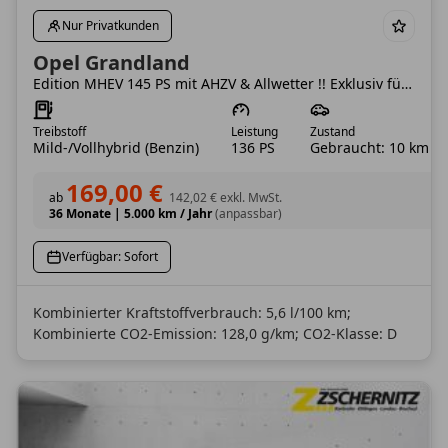
Nur Privatkunden
Opel Grandland
Edition MHEV 145 PS mit AHZV & Allwetter !! Exklusiv für Opelkunden!!
Treibstoff
Leistung
Zustand
Mild-/Vollhybrid (Benzin)
136 PS
Gebraucht: 10 km
169,00 €
ab
142,02 €
exkl. MwSt.
36 Monate
|
5.000 km / Jahr
(anpassbar)
Verfügbar: Sofort
Kombinierter Kraftstoffverbrauch: 5,6 l/100 km;
Kombinierte CO2-Emission: 128,0 g/km; CO2-Klasse: D