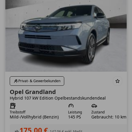
Privat- & Gewerbekunden
Opel Grandland
Hybrid 107 kW Edition Opelbestandskundendeal
Treibstoff
Leistung
Zustand
Mild-/Vollhybrid (Benzin)
145 PS
Gebraucht: 10 km
175,00 €
ab
147,06 €
exkl. MwSt.