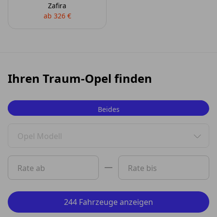
Zafira
ab 326 €
Ihren Traum-Opel finden
Beides
Privat
Opel Modell
Gewerbe
0 Vorschläge gefunden. Benutzen Sie die Pfeil-nach-oben
Rate ab
Rate bis
244 Fahrzeuge anzeigen