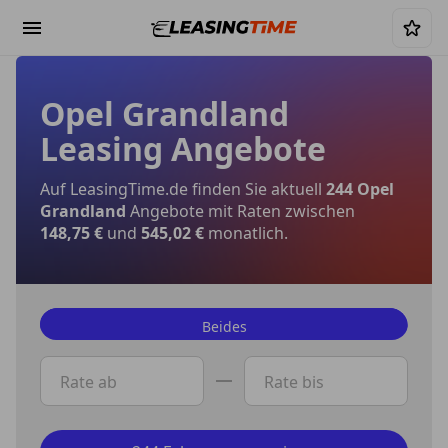
Opel Grandland
Leasing Angebote
Auf LeasingTime.de finden Sie aktuell
244 Opel
Grandland
Angebote mit Raten zwischen
148,75 €
und
545,02 €
monatlich.
Beides
Privat
Rate ab
Rate bis
Gewerbe