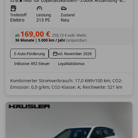
💥🚀🔋!Nur für Loyalitätskunden!*5.000€ Anzahlung*Bestellfahrzeug*🔋💥🚀
Treibstoff
Leistung
Zustand
Elektro
213 PS
Neu
169,00 €
ab
258,73 €
exkl. MwSt.
36 Monate
|
5.000 km / Jahr
(anpassbar)
E-Auto-Förderung
vsl. November 2026
Inklusive: KFZ-Steuer
Loyalitätsbonus
Kombinierter Stromverbrauch: 17,0 kWh/100 km; CO2-
Emission: 0,0 g/km; CO2-Klasse: A; Reichweite: 521 km