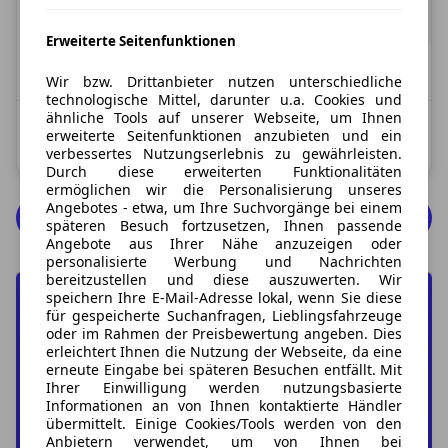
189,00 €
ab
158,82 €
exkl. MwSt.
36 Monate
|
10.000 km / Jahr
(anpassbar)
Erweiterte Seitenfunktionen
Verfügbar: Sofort
Wir bzw. Drittanbieter nutzen unterschiedliche
technologische Mittel, darunter u.a. Cookies und
ähnliche Tools auf unserer Webseite, um Ihnen
Kombinierter Kraftstoffverbrauch: 5,6 l/100 km;
erweiterte Seitenfunktionen anzubieten und ein
Kombinierte CO2-Emission: 128,0 g/km; CO2-Klasse: D
verbessertes Nutzungserlebnis zu gewährleisten.
Durch diese erweiterten Funktionalitäten
ermöglichen wir die Personalisierung unseres
Angebotes - etwa, um Ihre Suchvorgänge bei einem
Opel Grandland Angebote
späteren Besuch fortzusetzen, Ihnen passende
Angebote aus Ihrer Nähe anzuzeigen oder
personalisierte Werbung und Nachrichten
bereitzustellen und diese auszuwerten. Wir
speichern Ihre E-Mail-Adresse lokal, wenn Sie diese
für gespeicherte Suchanfragen, Lieblingsfahrzeuge
oder im Rahmen der Preisbewertung angeben. Dies
Jetzt Ihren Wunsch-Opel
erleichtert Ihnen die Nutzung der Webseite, da eine
Grandland finden
erneute Eingabe bei späteren Besuchen entfällt. Mit
Ihrer Einwilligung werden nutzungsbasierte
Informationen an von Ihnen kontaktierte Händler
übermittelt. Einige Cookies/Tools werden von den
Zur Suche
Anbietern verwendet, um von Ihnen bei