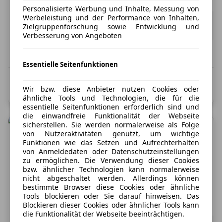
Personalisierte Werbung und Inhalte, Messung von
Werbeleistung und der Performance von Inhalten,
185,00 €
ab
155,46 €
exkl. MwSt.
Zielgruppenforschung sowie Entwicklung und
24 Monate
|
5.000 km / Jahr
(anpassbar)
Verbesserung von Angeboten
Verfügbar: Sofort
Essentielle Seitenfunktionen
Kombinierter Kraftstoffverbrauch: 5,4 l/100 km;
Wir bzw. diese Anbieter nutzen Cookies oder
Kombinierte CO2-Emission: 122,0 g/km; CO2-Klasse: D
ähnliche Tools und Technologien, die für die
essentielle Seitenfunktionen erforderlich sind und
die einwandfreie Funktionalität der Webseite
sicherstellen. Sie werden normalerweise als Folge
von Nutzeraktivitäten genutzt, um wichtige
Funktionen wie das Setzen und Aufrechterhalten
Nur Privatkunden
von Anmeldedaten oder Datenschutzeinstellungen
Opel Grandland
zu ermöglichen. Die Verwendung dieser Cookies
bzw. ähnlicher Technologien kann normalerweise
1.2 48V Mild- W Edition LED 2xKlima
nicht abgeschaltet werden. Allerdings können
bestimmte Browser diese Cookies oder ähnliche
Tools blockieren oder Sie darauf hinweisen. Das
Treibstoff
Leistung
Zustand
Benzin
136 PS
Gebraucht: 100 km
Blockieren dieser Cookies oder ähnlicher Tools kann
die Funktionalität der Webseite beeinträchtigen.