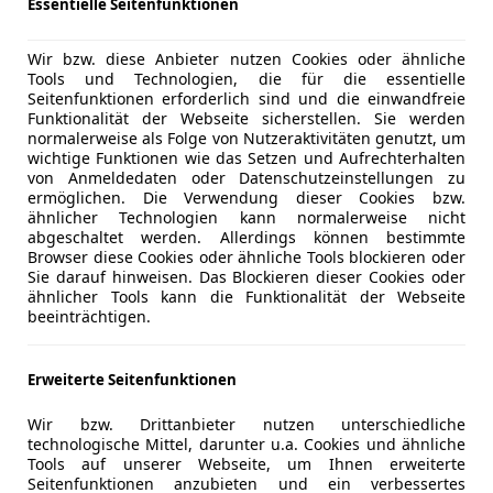
Essentielle Seitenfunktionen
Wir bzw. diese Anbieter nutzen Cookies oder ähnliche
Tools und Technologien, die für die essentielle
sicht
Seitenfunktionen erforderlich sind und die einwandfreie
Funktionalität der Webseite sicherstellen. Sie werden
des-Benz CLK Leasing Angeboten.
normalerweise als Folge von Nutzeraktivitäten genutzt, um
wichtige Funktionen wie das Setzen und Aufrechterhalten
von Anmeldedaten oder Datenschutzeinstellungen zu
ermöglichen. Die Verwendung dieser Cookies bzw.
Sofort verfügbare Angebote
0
ähnlicher Technologien kann normalerweise nicht
abgeschaltet werden. Allerdings können bestimmte
Browser diese Cookies oder ähnliche Tools blockieren oder
Bester Leasingfaktor
null
Sie darauf hinweisen. Das Blockieren dieser Cookies oder
ähnlicher Tools kann die Funktionalität der Webseite
beeinträchtigen.
Gebrauchtwagen
0
Erweiterte Seitenfunktionen
Händler
0
Wir bzw. Drittanbieter nutzen unterschiedliche
technologische Mittel, darunter u.a. Cookies und ähnliche
Tools auf unserer Webseite, um Ihnen erweiterte
Seitenfunktionen anzubieten und ein verbessertes