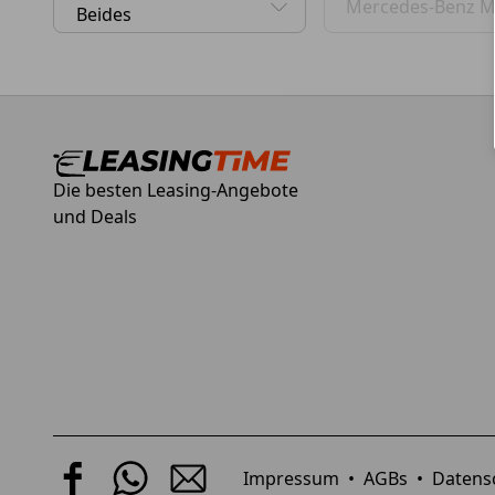
Mercedes-Benz M
0 Vorschläge gefunden. Benutzen Sie die Pfeil-nach-
0 Vorschläge gefund
Die besten Leasing-Angebote
und Deals
Impressum
•
AGBs
•
Datens