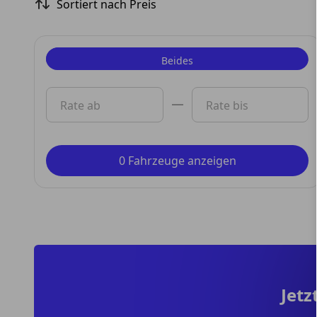
Sortiert nach Preis
Beides
Privat
Rate ab
Rate bis
Gewerbe
0 Fahrzeuge anzeigen
Jetz