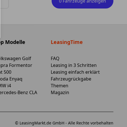
0 Fahrzeuge anzeigen
 Tasten zum Navigieren.
op Modelle
LeasingTime
lkswagen Golf
FAQ
pra Formentor
Leasing in 3 Schritten
at 500
Leasing einfach erklärt
oda Enyaq
Fahrzeugrückgabe
MW i4
Themen
rcedes-Benz CLA
Magazin
© LeasingMarkt.de GmbH - Alle Rechte vorbehalten