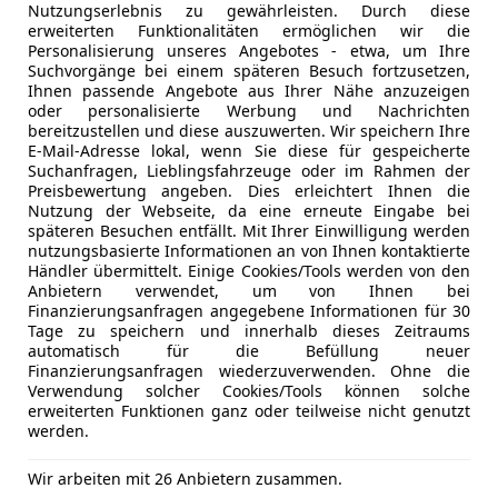
Nutzungserlebnis zu gewährleisten. Durch diese
erweiterten Funktionalitäten ermöglichen wir die
Personalisierung unseres Angebotes - etwa, um Ihre
Suchvorgänge bei einem späteren Besuch fortzusetzen,
z Leasing Modelle
Ihnen passende Angebote aus Ihrer Nähe anzuzeigen
oder personalisierte Werbung und Nachrichten
bereitzustellen und diese auszuwerten. Wir speichern Ihre
E-Mail-Adresse lokal, wenn Sie diese für gespeicherte
EQC
GLE
Suchanfragen, Lieblingsfahrzeuge oder im Rahmen der
Preisbewertung angeben. Dies erleichtert Ihnen die
ab 439 €
ab 749 €
Nutzung der Webseite, da eine erneute Eingabe bei
späteren Besuchen entfällt. Mit Ihrer Einwilligung werden
nutzungsbasierte Informationen an von Ihnen kontaktierte
Händler übermittelt. Einige Cookies/Tools werden von den
Anbietern verwendet, um von Ihnen bei
Finanzierungsanfragen angegebene Informationen für 30
Tage zu speichern und innerhalb dieses Zeitraums
automatisch für die Befüllung neuer
Finanzierungsanfragen wiederzuverwenden. Ohne die
Verwendung solcher Cookies/Tools können solche
erweiterten Funktionen ganz oder teilweise nicht genutzt
en
werden.
Wir arbeiten mit 26 Anbietern zusammen.