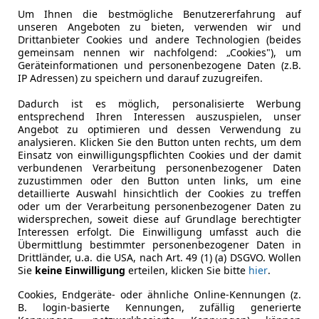
Um Ihnen die bestmögliche Benutzererfahrung auf
unseren Angeboten zu bieten, verwenden wir und
Drittanbieter Cookies und andere Technologien (beides
Mercedes-Benz CLK Angebote
gemeinsam nennen wir nachfolgend: „Cookies"), um
Geräteinformationen und personenbezogene Daten (z.B.
IP Adressen) zu speichern und darauf zuzugreifen.
Dadurch ist es möglich, personalisierte Werbung
entsprechend Ihren Interessen auszuspielen, unser
Angebot zu optimieren und dessen Verwendung zu
analysieren. Klicken Sie den Button unten rechts, um dem
Einsatz von einwilligungspflichten Cookies und der damit
verbundenen Verarbeitung personenbezogener Daten
zuzustimmen oder den Button unten links, um eine
detaillierte Auswahl hinsichtlich der Cookies zu treffen
oder um der Verarbeitung personenbezogener Daten zu
widersprechen, soweit diese auf Grundlage berechtigter
Interessen erfolgt. Die Einwilligung umfasst auch die
Übermittlung bestimmter personenbezogener Daten in
Drittländer, u.a. die USA, nach Art. 49 (1) (a) DSGVO. Wollen
Sie
keine Einwilligung
erteilen, klicken Sie bitte
hier
.
t Ihren Wunsch-Mercedes-Benz CLK f
Cookies, Endgeräte- oder ähnliche Online-Kennungen (z.
B. login-basierte Kennungen, zufällig generierte