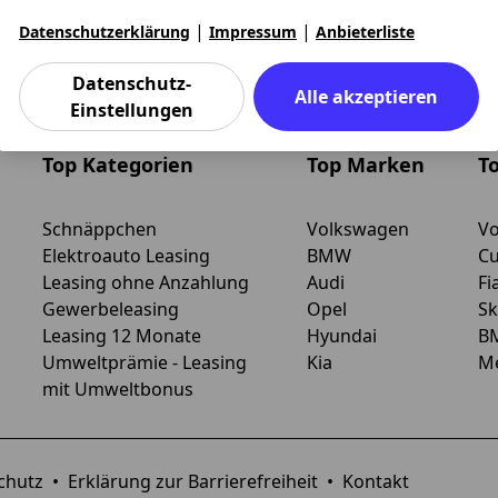
odell
Rate ab
Rate bis
|
|
Datenschutzerklärung
Impressum
Anbieterliste
oben und Pfeil-nach-unten Tasten zum Navigieren.
en. Benutzen Sie die Pfeil-nach-oben und Pfeil-nach-unten
Datenschutz-
Alle akzeptieren
Einstellungen
Top Kategorien
Top Marken
T
Schnäppchen
Volkswagen
Vo
Elektroauto Leasing
BMW
Cu
Leasing ohne Anzahlung
Audi
Fi
Gewerbeleasing
Opel
Sk
Leasing 12 Monate
Hyundai
B
Umweltprämie - Leasing
Kia
Me
mit Umweltbonus
chutz
•
Erklärung zur Barrierefreiheit
•
Kontakt