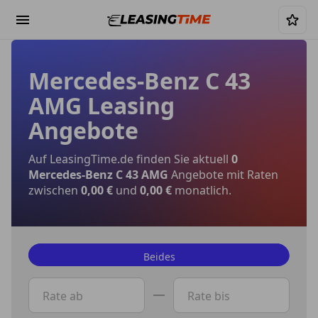
Mercedes-Benz C 43
AMG Leasing
Angebote
Auf LeasingTime.de finden Sie aktuell
0
Mercedes-Benz C 43 AMG
Angebote mit Raten
zwischen
0,00 €
und
0,00 €
monatlich.
Beides
Privat
Rate ab
Rate bis
Gewerbe