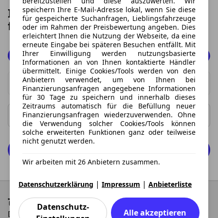
bereitzustellen und diese auszuwerten. Wir
speichern Ihre E-Mail-Adresse lokal, wenn Sie diese
Ihren Traum-Mercedes-Benz
für gespeicherte Suchanfragen, Lieblingsfahrzeuge
finden
oder im Rahmen der Preisbewertung angeben. Dies
erleichtert Ihnen die Nutzung der Webseite, da eine
erneute Eingabe bei späteren Besuchen entfällt. Mit
Ihrer Einwilligung werden nutzungsbasierte
Beides
Informationen an von Ihnen kontaktierte Händler
übermittelt. Einige Cookies/Tools werden von den
Privat
Anbietern verwendet, um von Ihnen bei
Mercedes-Benz Modell
Finanzierungsanfragen angegebene Informationen
Gewerbe
für 30 Tage zu speichern und innerhalb dieses
0 Vorschläge gefunden. Benutzen Sie die Pfeil-nach-oben
Zeitraums automatisch für die Befüllung neuer
Finanzierungsanfragen wiederzuverwenden. Ohne
Rate ab
Rate bis
die Verwendung solcher Cookies/Tools können
solche erweiterten Funktionen ganz oder teilweise
nicht genutzt werden.
0 Fahrzeuge anzeigen
Wir arbeiten mit 26 Anbietern zusammen.
|
|
Datenschutzerklärung
Impressum
Anbieterliste
Datenschutz-
Alle akzeptieren
Die besten Leasing-Angebote und Deals