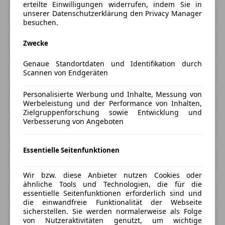
erteilte Einwilligungen widerrufen, indem Sie in
unserer Datenschutzerklärung den Privacy Manager
Bester Leasingfaktor
null
besuchen.
Zuletzt aktualisiert
06. August 2026
Zwecke
Genaue Standortdaten und Identifikation durch
Neuwagen
0
Scannen von Endgeräten
Personalisierte Werbung und Inhalte, Messung von
Gebrauchtwagen
0
Werbeleistung und der Performance von Inhalten,
Zielgruppenforschung sowie Entwicklung und
Verbesserung von Angeboten
Privatleasing
0
Essentielle Seitenfunktionen
Gewerbeleasing
0
Wir bzw. diese Anbieter nutzen Cookies oder
ähnliche Tools und Technologien, die für die
Händler
0
essentielle Seitenfunktionen erforderlich sind und
die einwandfreie Funktionalität der Webseite
sicherstellen. Sie werden normalerweise als Folge
Neue Leasing Angebote
0
von Nutzeraktivitäten genutzt, um wichtige