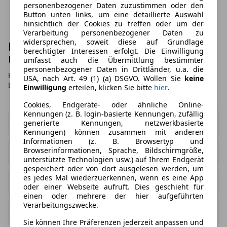
personenbezogener Daten zuzustimmen oder den
Button unten links, um eine detaillierte Auswahl
hinsichtlich der Cookies zu treffen oder um der
Verarbeitung personenbezogener Daten zu
widersprechen, soweit diese auf Grundlage
Mercedes-Benz C 43 AMG Leasing
berechtigter Interessen erfolgt. Die Einwilligung
Übersicht
umfasst auch die Übermittlung bestimmter
personenbezogener Daten in Drittländer, u.a. die
Hier finden Sie eine aktuelle Übersicht zu unseren Mercedes-
USA, nach Art. 49 (1) (a) DSGVO. Wollen Sie
keine
Benz C 43 AMG Leasing Angeboten.
Einwilligung
erteilen, klicken Sie bitte
hier
.
Cookies, Endgeräte- oder ähnliche Online-
Kennungen (z. B. login-basierte Kennungen, zufällig
generierte Kennungen, netzwerkbasierte
Verfügbare Leasing Angebote
0
Kennungen) können zusammen mit anderen
Informationen (z. B. Browsertyp und
Browserinformationen, Sprache, Bildschirmgröße,
Sofort verfügbare Angebote
0
unterstützte Technologien usw.) auf Ihrem Endgerät
gespeichert oder von dort ausgelesen werden, um
es jedes Mal wiederzuerkennen, wenn es eine App
Niedrigste Leasingrate
0,00 €
oder einer Webseite aufruft. Dies geschieht für
einen oder mehrere der hier aufgeführten
Verarbeitungszwecke.
Höchste Leasingrate
0,00 €
Sie können Ihre Präferenzen jederzeit anpassen und