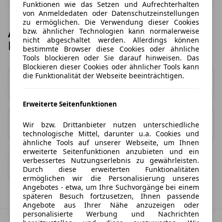
Funktionen wie das Setzen und Aufrechterhalten
von Anmeldedaten oder Datenschutzeinstellungen
zu ermöglichen. Die Verwendung dieser Cookies
Andere Beliebte Mercedes-Benz
bzw. ähnlicher Technologien kann normalerweise
nicht abgeschaltet werden. Allerdings können
Leasing Modelle
bestimmte Browser diese Cookies oder ähnliche
Tools blockieren oder Sie darauf hinweisen. Das
Blockieren dieser Cookies oder ähnlicher Tools kann
die Funktionalität der Webseite beeinträchtigen.
EQA
C-Klasse
ab 299 €
ab 299 €
Erweiterte Seitenfunktionen
EQC
GLE
Wir bzw. Drittanbieter nutzen unterschiedliche
ab 439 €
ab 749 €
technologische Mittel, darunter u.a. Cookies und
ähnliche Tools auf unserer Webseite, um Ihnen
erweiterte Seitenfunktionen anzubieten und ein
verbessertes Nutzungserlebnis zu gewährleisten.
AMG GT
Durch diese erweiterten Funktionalitäten
ab 2.351 €
ermöglichen wir die Personalisierung unseres
Angebotes - etwa, um Ihre Suchvorgänge bei einem
späteren Besuch fortzusetzen, Ihnen passende
Angebote aus Ihrer Nähe anzuzeigen oder
personalisierte Werbung und Nachrichten