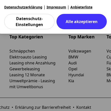
Rate ab
Rate bis
|
|
Datenschutzerklärung
Impressum
Anbieterliste
oben und Pfeil-nach-unten Tasten zum Navigieren.
en. Benutzen Sie die Pfeil-nach-oben und Pfeil-nach-unten
Datenschutz-
Alle akzeptieren
Einstellungen
Top Kategorien
Top Marken
T
Schnäppchen
Volkswagen
Vo
Elektroauto Leasing
BMW
Cu
Leasing ohne Anzahlung
Audi
Fi
Gewerbeleasing
Opel
Sk
Leasing 12 Monate
Hyundai
B
Umweltprämie - Leasing
Kia
Me
mit Umweltbonus
chutz
•
Erklärung zur Barrierefreiheit
•
Kontakt