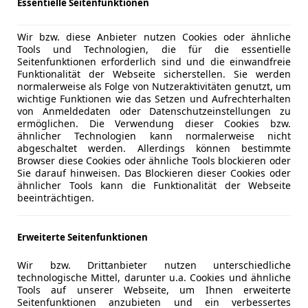
Essentielle Seitenfunktionen
Wir bzw. diese Anbieter nutzen Cookies oder ähnliche
Tools und Technologien, die für die essentielle
Seitenfunktionen erforderlich sind und die einwandfreie
Funktionalität der Webseite sicherstellen. Sie werden
nda Leasing Angeboten.
normalerweise als Folge von Nutzeraktivitäten genutzt, um
wichtige Funktionen wie das Setzen und Aufrechterhalten
von Anmeldedaten oder Datenschutzeinstellungen zu
ermöglichen. Die Verwendung dieser Cookies bzw.
Sofort verfügbare Angebote
0
ähnlicher Technologien kann normalerweise nicht
abgeschaltet werden. Allerdings können bestimmte
Browser diese Cookies oder ähnliche Tools blockieren oder
Bester Leasingfaktor
null
Sie darauf hinweisen. Das Blockieren dieser Cookies oder
ähnlicher Tools kann die Funktionalität der Webseite
beeinträchtigen.
Gebrauchtwagen
0
Erweiterte Seitenfunktionen
Händler
0
Wir bzw. Drittanbieter nutzen unterschiedliche
technologische Mittel, darunter u.a. Cookies und ähnliche
Tools auf unserer Webseite, um Ihnen erweiterte
Seitenfunktionen anzubieten und ein verbessertes