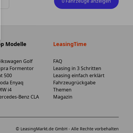
0 Fahrzeuge anzeigen
 Tasten zum Navigieren.
op Modelle
LeasingTime
lkswagen Golf
FAQ
pra Formentor
Leasing in 3 Schritten
at 500
Leasing einfach erklärt
oda Enyaq
Fahrzeugrückgabe
MW i4
Themen
rcedes-Benz CLA
Magazin
© LeasingMarkt.de GmbH - Alle Rechte vorbehalten