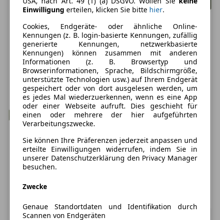
USA, nach Art. 49 (1) (a) DSGVO. Wollen Sie
keine
Einwilligung
erteilen, klicken Sie bitte
hier
.
Cookies, Endgeräte- oder ähnliche Online-
Kennungen (z. B. login-basierte Kennungen, zufällig
generierte Kennungen, netzwerkbasierte
Kennungen) können zusammen mit anderen
Informationen (z. B. Browsertyp und
Browserinformationen, Sprache, Bildschirmgröße,
unterstützte Technologien usw.) auf Ihrem Endgerät
gespeichert oder von dort ausgelesen werden, um
es jedes Mal wiederzuerkennen, wenn es eine App
oder einer Webseite aufruft. Dies geschieht für
einen oder mehrere der hier aufgeführten
Verarbeitungszwecke.
Nur Privatkunden
Sie können Ihre Präferenzen jederzeit anpassen und
erteilte Einwilligungen widerrufen, indem Sie in
Dacia Sandero Stepway
unserer Datenschutzerklärung den Privacy Manager
Expression TCe 110 Rückfahrkamer
besuchen.
Zwecke
Treibstoff
Leistung
Zustand
Benzin
110 PS
Neu: 5 km
Genaue Standortdaten und Identifikation durch
147,19 €
Scannen von Endgeräten