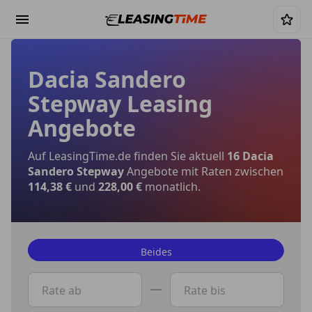
Dacia Sandero
Stepway Leasing
Angebote
Auf LeasingTime.de finden Sie aktuell
16 Dacia
Sandero Stepway
Angebote mit Raten zwischen
114,38 €
und
228,00 €
monatlich.
Beides
Privat
Rate ab
Rate bis
Gewerbe