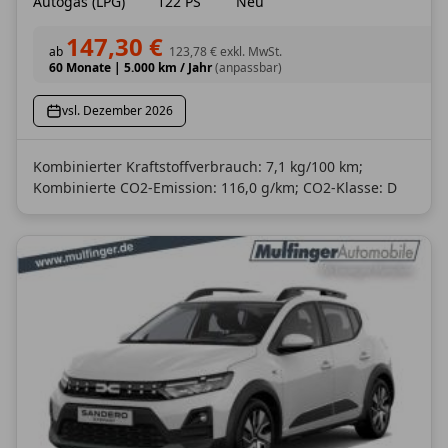
Autogas (LPG)
122 PS
Neu
147,30 €
ab
123,78 €
exkl. MwSt.
60 Monate
|
5.000 km / Jahr
(anpassbar)
vsl. Dezember 2026
Kombinierter Kraftstoffverbrauch: 7,1 kg/100 km;
Kombinierte CO2-Emission: 116,0 g/km; CO2-Klasse: D