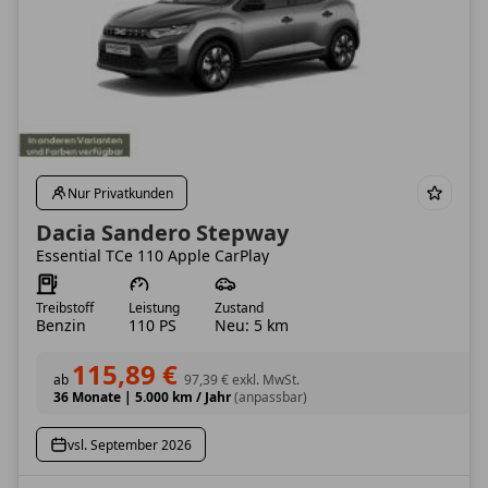
Nur Privatkunden
Dacia Sandero Stepway
Essential TCe 110 Apple CarPlay
Treibstoff
Leistung
Zustand
Benzin
110 PS
Neu: 5 km
115,89 €
ab
97,39 €
exkl. MwSt.
36 Monate
|
5.000 km / Jahr
(anpassbar)
vsl. September 2026