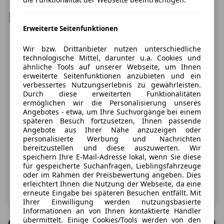
Erweiterte Seitenfunktionen
Nur Privatkunden
Wir bzw. Drittanbieter nutzen unterschiedliche
Dacia Sandero Stepway
technologische Mittel, darunter u.a. Cookies und
ähnliche Tools auf unserer Webseite, um Ihnen
Expression TCe 110 Rückfahrkamer
erweiterte Seitenfunktionen anzubieten und ein
verbessertes Nutzungserlebnis zu gewährleisten.
Treibstoff
Leistung
Zustand
Durch diese erweiterten Funktionalitäten
Benzin
110 PS
Neu: 5 km
ermöglichen wir die Personalisierung unseres
Angebotes - etwa, um Ihre Suchvorgänge bei einem
147,19 €
späteren Besuch fortzusetzen, Ihnen passende
ab
123,69 €
exkl. MwSt.
Angebote aus Ihrer Nähe anzuzeigen oder
60 Monate
|
5.000 km / Jahr
(anpassbar)
personalisierte Werbung und Nachrichten
bereitzustellen und diese auszuwerten. Wir
vsl. September 2026
speichern Ihre E-Mail-Adresse lokal, wenn Sie diese
für gespeicherte Suchanfragen, Lieblingsfahrzeuge
oder im Rahmen der Preisbewertung angeben. Dies
Kombinierter Kraftstoffverbrauch: 5,7 l/100 km;
erleichtert Ihnen die Nutzung der Webseite, da eine
erneute Eingabe bei späteren Besuchen entfällt. Mit
Kombinierte CO2-Emission: 128,0 g/km; CO2-Klasse: D
Ihrer Einwilligung werden nutzungsbasierte
Informationen an von Ihnen kontaktierte Händler
übermittelt. Einige Cookies/Tools werden von den