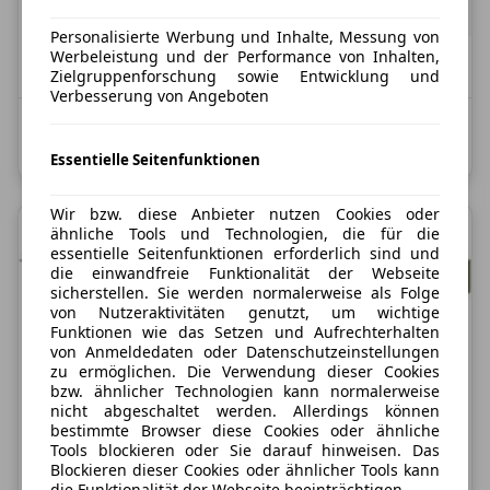
ab
123,69 €
exkl. MwSt.
60 Monate
|
5.000 km / Jahr
(anpassbar)
Personalisierte Werbung und Inhalte, Messung von
Werbeleistung und der Performance von Inhalten,
vsl. September 2026
Zielgruppenforschung sowie Entwicklung und
Verbesserung von Angeboten
Kombinierter Kraftstoffverbrauch: 5,6 l/100 km;
Kombinierte CO2-Emission: 128,0 g/km; CO2-Klasse: D
Essentielle Seitenfunktionen
Wir bzw. diese Anbieter nutzen Cookies oder
ähnliche Tools und Technologien, die für die
essentielle Seitenfunktionen erforderlich sind und
die einwandfreie Funktionalität der Webseite
sicherstellen. Sie werden normalerweise als Folge
von Nutzeraktivitäten genutzt, um wichtige
Funktionen wie das Setzen und Aufrechterhalten
von Anmeldedaten oder Datenschutzeinstellungen
zu ermöglichen. Die Verwendung dieser Cookies
bzw. ähnlicher Technologien kann normalerweise
nicht abgeschaltet werden. Allerdings können
bestimmte Browser diese Cookies oder ähnliche
Tools blockieren oder Sie darauf hinweisen. Das
Blockieren dieser Cookies oder ähnlicher Tools kann
die Funktionalität der Webseite beeinträchtigen.