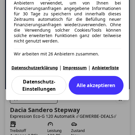
Anbietern verwendet, um von Ihnen bei
Finanzierungsanfragen angegebene Informationen
für 30 Tage zu speichern und innerhalb dieses
Zeitraums automatisch für die Befüllung neuer
Finanzierungsanfragen wiederzuverwenden. Ohne
die Verwendung solcher Cookies/Tools können
solche erweiterten Funktionen ganz oder teilweise
nicht genutzt werden.
Wir arbeiten mit 26 Anbietern zusammen.
|
|
Datenschutzerklärung
Impressum
Anbieterliste
Datenschutz-
Alle akzeptieren
Einstellungen
Nur Gewerbekunden
Dacia Sandero Stepway
Expression Eco-G 120 Automatik ☄️GEWERBE-DEALS☄️
Treibstoff
Leistung
Zustand