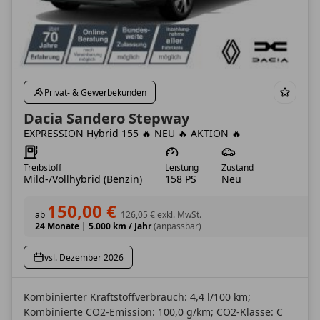
Privat- & Gewerbekunden
Dacia Sandero Stepway
EXPRESSION Hybrid 155 🔥 NEU 🔥 AKTION 🔥
Treibstoff
Leistung
Zustand
Mild-/Vollhybrid (Benzin)
158 PS
Neu
150,00 €
ab
126,05 €
exkl. MwSt.
24 Monate
|
5.000 km / Jahr
(anpassbar)
vsl. Dezember 2026
Kombinierter Kraftstoffverbrauch: 4,4 l/100 km;
Kombinierte CO2-Emission: 100,0 g/km; CO2-Klasse: C