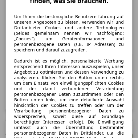
finden, was Sie brauchen.
Nur Gewerbekunden
Um Ihnen die bestmögliche Benutzererfahrung auf
Dacia Sandero Stepway
unseren Angeboten zu bieten, verwenden wir und
Expression Eco-G 120 Automatik ☄️GEWERBE-DEALS☄️
Drittanbieter Cookies und andere Technologien
(beides gemeinsam nennen wir nachfolgend:
„Cookies"), um Geräteinformationen und
Treibstoff
Leistung
Zustand
personenbezogene Daten (z.B. IP Adressen) zu
Autogas (LPG)
122 PS
Neu
speichern und darauf zuzugreifen.
142,30 €
Dadurch ist es möglich, personalisierte Werbung
ab
119,58 €
exkl. MwSt.
entsprechend Ihren Interessen auszuspielen, unser
60 Monate
|
5.000 km / Jahr
(anpassbar)
Angebot zu optimieren und dessen Verwendung zu
analysieren. Klicken Sie den Button unten rechts,
vsl. Dezember 2026
um dem Einsatz von einwilligungspflichten Cookies
und der damit verbundenen Verarbeitung
personenbezogener Daten zuzustimmen oder den
Kombinierter Kraftstoffverbrauch: 7,1 kg/100 km;
Button unten links, um eine detaillierte Auswahl
Kombinierte CO2-Emission: 116,0 g/km; CO2-Klasse: D
hinsichtlich der Cookies zu treffen oder um der
Verarbeitung personenbezogener Daten zu
widersprechen, soweit diese auf Grundlage
berechtigter Interessen erfolgt. Die Einwilligung
umfasst auch die Übermittlung bestimmter
personenbezogener Daten in Drittländer, u.a. die