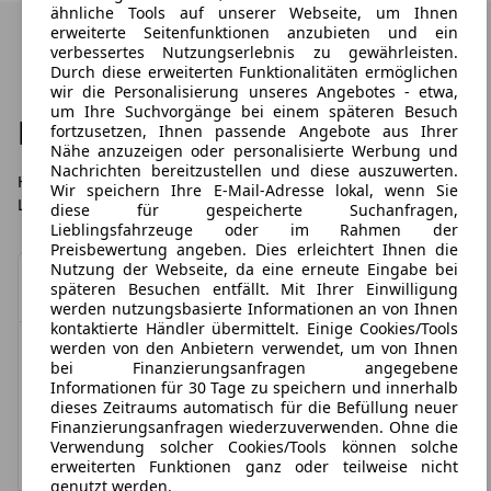
ähnliche Tools auf unserer Webseite, um Ihnen
erweiterte Seitenfunktionen anzubieten und ein
verbessertes Nutzungserlebnis zu gewährleisten.
Durch diese erweiterten Funktionalitäten ermöglichen
wir die Personalisierung unseres Angebotes - etwa,
um Ihre Suchvorgänge bei einem späteren Besuch
Häufig gestellte Fragen
fortzusetzen, Ihnen passende Angebote aus Ihrer
Nähe anzuzeigen oder personalisierte Werbung und
Nachrichten bereitzustellen und diese auszuwerten.
Hier finden Sie die häufigsten Fragen zu LeasingTime,
Wir speichern Ihre E-Mail-Adresse lokal, wenn Sie
Leasingübernahmen und dem Leasing im Allgemeinen.
diese für gespeicherte Suchanfragen,
Lieblingsfahrzeuge oder im Rahmen der
Preisbewertung angeben. Dies erleichtert Ihnen die
Nutzung der Webseite, da eine erneute Eingabe bei
Was ist Leasing?
späteren Besuchen entfällt. Mit Ihrer Einwilligung
werden nutzungsbasierte Informationen an von Ihnen
kontaktierte Händler übermittelt. Einige Cookies/Tools
Leasing ist eine Art Gebrauchsüberlassung auf
werden von den Anbietern verwendet, um von Ihnen
Ist eine Änderung der
Zeit. Das heißt für Sie: Kleine Monatsraten statt
bei Finanzierungsanfragen angegebene
hoher Anschaffungskosten. Ob privat oder
Fahrzeugausstattung möglich?/
Informationen für 30 Tage zu speichern und innerhalb
gewerblich: Beim Leasing erwerben Sie nicht das
dieses Zeitraums automatisch für die Befüllung neuer
Kann ich mein Wunschfahrzeug
Finanzierungsanfragen wiederzuverwenden. Ohne die
Fahrzeug selbst, sondern ein zeitbegrenztes
Verwendung solcher Cookies/Tools können solche
konfigurieren?
Nutzungsrecht. Eigentümer bleibt die
erweiterten Funktionen ganz oder teilweise nicht
Leasinggesellschaft, der so genannte
genutzt werden.