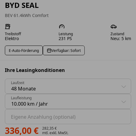
BYD SEAL
BEV 61.4kWh Comfort
Treibstoff
Leistung
Zustand
Elektro
231 PS
Neu: 5 km
E-Auto-Förderung
Verfügbar: Sofort
Ihre Leasingkonditionen
Laufzeit
0 Vorschläge gefunden. Benutzen Sie die Pfeil-nach-oben
Laufleistung
0 Vorschläge gefunden. Benutzen Sie die Pfeil-nach-oben
Eigene Anzahlung (optional)
336,00 €
282,35 €
mtl. exkl. MwSt.