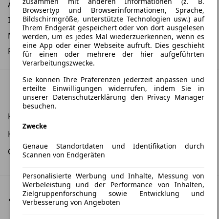
zusammen mit anderen Informationen (z. B.
Alufelgen
Browsertyp und Browserinformationen, Sprache,
Bildschirmgröße, unterstützte Technologien usw.) auf
Isofix
Ihrem Endgerät gespeichert oder von dort ausgelesen
Metalliclackierung
werden, um es jedes Mal wiederzuerkennen, wenn es
eine App oder einer Webseite aufruft. Dies geschieht
Panorama Glasdach starr
für einen oder mehrere der hier aufgeführten
Verarbeitungszwecke.
Sie können Ihre Präferenzen jederzeit anpassen und
Umwelt & Verbrauch: WLTP
erteilte Einwilligungen widerrufen, indem Sie in
unserer Datenschutzerklärung den Privacy Manager
besuchen.
Kombinierter Stromverbrauch:
166,0 kWh/100 km
Zwecke
Kombinierte CO2-Emission:
0,0 g/km
Genaue Standortdaten und Identifikation durch
CO2-Klasse:
A
Scannen von Endgeräten
Personalisierte Werbung und Inhalte, Messung von
Werbeleistung und der Performance von Inhalten,
Fahrzeugstandort
Zielgruppenforschung sowie Entwicklung und
Verbesserung von Angeboten