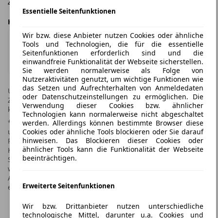
40549, Düsseldorf
Essentielle Seitenfunktionen
Händlerangebot von
Wir bzw. diese Anbieter nutzen Cookies oder ähnliche
Tools und Technologien, die für die essentielle
Moll GmbH & Co. KG
Seitenfunktionen erforderlich sind und die
Impressum & Datenschutz
einwandfreie Funktionalität der Webseite sicherstellen.
Sie werden normalerweise als Folge von
Nutzeraktivitäten genutzt, um wichtige Funktionen wie
das Setzen und Aufrechterhalten von Anmeldedaten
Unverbindliches Angebot des Händlers. Irrtümer und
oder Datenschutzeinstellungen zu ermöglichen. Die
Zwischenverkauf vorbehalten! Leasingtime.de übernimmt
Verwendung dieser Cookies bzw. ähnlicher
keine Gewähr für die Richtigkeit der Angaben im Inserat.
Technologien kann normalerweise nicht abgeschaltet
* Weitere Informationen zum offiziellen Kraftstoffverbrauch
werden. Allerdings können bestimmte Browser diese
Cookies oder ähnliche Tools blockieren oder Sie darauf
und den offiziellen spezifischen CO2-Emissionen neuer
hinweisen. Das Blockieren dieser Cookies oder
Personenkraftwagen können dem "Leitfaden über den
ähnlicher Tools kann die Funktionalität der Webseite
Kraftstoffverbrauch, die CO2-Emissionen und den
beeinträchtigen.
Stromverbrauch neuer Personenkraftwagen" entnommen
werden, der an allen Verkaufsstellen und bei der Deutschen
Automobil Treuhand GmbH unter www.dat.de unentgeltlich
Erweiterte Seitenfunktionen
erhältlich ist.
Wir bzw. Drittanbieter nutzen unterschiedliche
technologische Mittel, darunter u.a. Cookies und