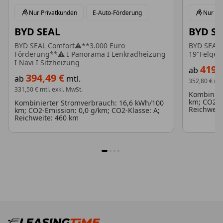
Nur Privatkunden
E-Auto-Förderung
Nur Pr
BYD SEAL
BYD SE
BYD SEAL Comfort⚠️**3.000 Euro
BYD SEAL 
Förderung**⚠️ I Panorama I Lenkradheizung
19"Felgen
I Navi I Sitzheizung
419,
ab
394,49 €
ab
mtl.
352,80 €
mtl
331,50 €
mtl. exkl. MwSt.
Kombinier
km; CO2-E
Kombinierter Stromverbrauch: 16,6 kWh/100
Reichweit
km; CO2-Emission: 0,0 g/km; CO2-Klasse: A;
Reichweite: 460 km
1
2
3
4