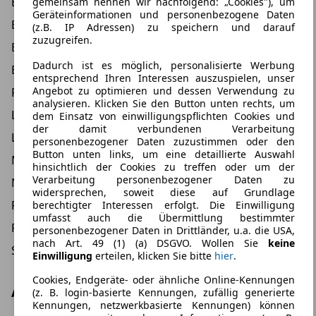
Einparkhilfe Kamera 360 Grad
gemeinsam nennen wir nachfolgend: „Cookies"), um
Geräteinformationen und personenbezogene Daten
Einparkhilfe seitlich
(z.B. IP Adressen) zu speichern und darauf
zuzugreifen.
Einparkhilfe vorne
Dadurch ist es möglich, personalisierte Werbung
ESP
entsprechend Ihren Interessen auszuspielen, unser
Angebot zu optimieren und dessen Verwendung zu
Fahrer-Airbag
analysieren. Klicken Sie den Button unten rechts, um
LED Scheinwerfer
dem Einsatz von einwilligungspflichten Cookies und
der damit verbundenen Verarbeitung
LED Tagfahrlicht
personenbezogener Daten zuzustimmen oder den
Button unten links, um eine detaillierte Auswahl
Müdigkeits-Warnsystem
hinsichtlich der Cookies zu treffen oder um der
Verarbeitung personenbezogener Daten zu
Notbremsassistent
widersprechen, soweit diese auf Grundlage
Reifendruckkontrollsystem
berechtigter Interessen erfolgt. Die Einwilligung
umfasst auch die Übermittlung bestimmter
Rückfahrkamera
personenbezogener Daten in Drittländer, u.a. die USA,
nach Art. 49 (1) (a) DSGVO. Wollen Sie
keine
Spurhalteassistent
Einwilligung
erteilen, klicken Sie bitte
hier
.
Cookies, Endgeräte- oder ähnliche Online-Kennungen
Andere
(z. B. login-basierte Kennungen, zufällig generierte
Kennungen, netzwerkbasierte Kennungen) können