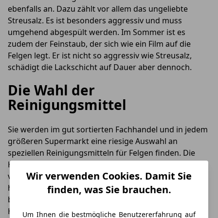
ebenfalls an. Dazu zählt vor allem das ungeliebte
Streusalz. Es ist besonders aggressiv und muss
umgehend abgespült werden. Im Sommer ist es
zudem der Feinstaub, der sich wie ein Film auf die
Felgen legt. Er ist nicht so aggressiv wie Streusalz,
schädigt die Lackschicht auf Dauer aber dennoch.
Die Wahl der
Reinigungsmittel
Sie werden im gut sortierten Fachhandel und in jedem
größeren Supermarkt eine riesige Auswahl an
speziellen Reinigungsmitteln für Felgen finden. Die
Hersteller versprechen nicht nur das Gelbe vom Ei, sie
Wir verwenden Cookies. Damit Sie
verlangen auch viel Geld für ihre Produkte. Doch solch
hohe Ausgaben lassen sich oft auch sparen. Die
finden, was Sie brauchen.
besten Reinigungsutensilien finden sich in fast jedem
Haushalt und diese kosten nur einen Bruchteil.
Um Ihnen die bestmögliche Benutzererfahrung auf