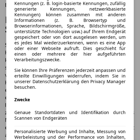
Kennungen (z. B. login-basierte Kennungen, zufällig
Borsten sauber und nicht beschädigt sind.
generierte Kennungen, netzwerkbasierte
Kennungen) können zusammen mit anderen
Hilfe gegen hartnäckigen
Informationen (z. B. Browsertyp und
Browserinformationen, Sprache, Bildschirmgröße,
Schmutz
unterstützte Technologien usw.) auf Ihrem Endgerät
gespeichert oder von dort ausgelesen werden, um
es jedes Mal wiederzuerkennen, wenn es eine App
Spülmittel ist ein kostengünstiges und einfaches
oder einer Webseite aufruft. Dies geschieht für
Hausmittel zur Reinigung und eine gute Alternative zu
einen oder mehrere der hier aufgeführten
kostenintensiven Pflegemitteln. Im Haushalt findet
Verarbeitungszwecke.
sich noch ein weiteres Mittel, dessen Einsatz in
Sie können Ihre Präferenzen jederzeit anpassen und
verschiedenen Internetforen ausgelobt wird:
erteilte Einwilligungen widerrufen, indem Sie in
unserer Datenschutzerklärung den Privacy Manager
Hartnäckiger Schmutz lässt sich mit Backofenreiniger
besuchen.
entfernen. Achten Sie beim Kauf jedoch darauf, dass
es sich dabei um einen Kaltreiniger handelt. Felgen
Zwecke
lassen sich schließlich schlecht aufheizen. Nach
zehnminütiger Einwirkzeit lässt sich mit der Hilfe eines
Genaue Standortdaten und Identifikation durch
Scannen von Endgeräten
Mikrofasertuches hartnäckiger Bremsstaub wirksam
entfernen. Spülen Sie die Felgen im Anschluss sehr gut
Personalisierte Werbung und Inhalte, Messung von
ab, damit keine Rückstände übrig bleiben.
Werbeleistung und der Performance von Inhalten,