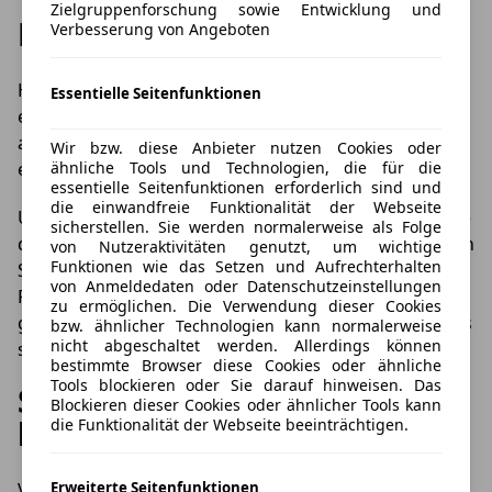
Zielgruppenforschung sowie Entwicklung und
Nach dem Reinigen
Verbesserung von Angeboten
Haben Sie den Schmutz von den lackierten Felgen
Essentielle Seitenfunktionen
entfernt, können Sie die Felgen mit klarem Wasser
abspülen. Schnell und einfach funktioniert das mit
Wir bzw. diese Anbieter nutzen Cookies oder
einem Gartenschlauch, ein Eimer Wasser tut es auch.
ähnliche Tools und Technologien, die für die
essentielle Seitenfunktionen erforderlich sind und
die einwandfreie Funktionalität der Webseite
Um unschöne Wasserflecken zu vermeiden, sollten Sie
sicherstellen. Sie werden normalerweise als Folge
die Felgen nach der Reinigung abtrocknen. Verwenden
von Nutzeraktivitäten genutzt, um wichtige
Funktionen wie das Setzen und Aufrechterhalten
Sie dazu ein Tuch aus Baumwolle und trocknen Sie die
von Anmeldedaten oder Datenschutzeinstellungen
Felgen komplett ab. Haben sich bereits Wasserflecken
zu ermöglichen. Die Verwendung dieser Cookies
gebildet, können diese mit Glasreiniger auf Naturbasis
bzw. ähnlicher Technologien kann normalerweise
nicht abgeschaltet werden. Allerdings können
schonend entfernt werden.
bestimmte Browser diese Cookies oder ähnliche
Tools blockieren oder Sie darauf hinweisen. Das
So besser nicht: Die No-Gos
Blockieren dieser Cookies oder ähnlicher Tools kann
bei der Felgenreinigung
die Funktionalität der Webseite beeinträchtigen.
Verzichten Sie bei der Felgenreinigung unbedingt auf
Erweiterte Seitenfunktionen