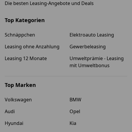
Die besten Leasing-Angebote und Deals
Unternehmen
man dabei
Sorge
zieht,
beachten?
verbunden,
möchten wir
dass das
Ihnen im
vermeintlich
Top Kategorien
Folgenden so
günstige
kurz wie
Angebot am
möglich
Ende doch
Schnäppchen
Elektroauto Leasing
nahebringen.
noch
unvorhergesehene
Leasing ohne Anzahlung
Gewerbeleasing
Folgekosten
nach sich
Leasing 12 Monate
Umweltprämie - Leasing
zieht, etwa
durch
mit Umweltbonus
entstandene
Beschädigu
Top Marken
Volkswagen
BMW
Audi
Opel
Hyundai
Kia