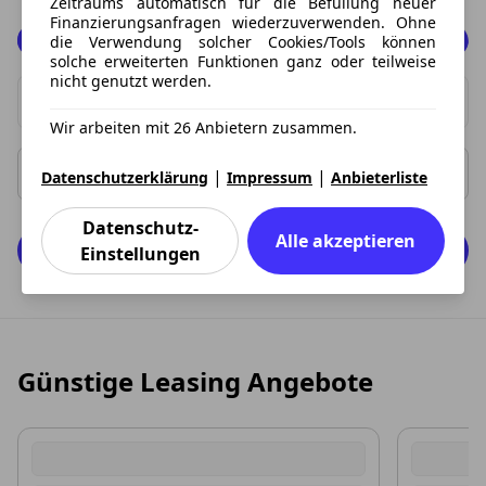
Zeitraums automatisch für die Befüllung neuer
Finanzierungsanfragen wiederzuverwenden. Ohne
die Verwendung solcher Cookies/Tools können
Beides
solche erweiterten Funktionen ganz oder teilweise
nicht genutzt werden.
Privat
Marke
Gewerbe
Wir arbeiten mit 26 Anbietern zusammen.
0 Vorschläge gefunden. Benutzen Sie die Pfeil-nach-oben
Rate ab
Rate bis
|
|
Datenschutzerklärung
Impressum
Anbieterliste
Datenschutz-
Alle akzeptieren
0 Fahrzeuge anzeigen
Einstellungen
Günstige Leasing Angebote