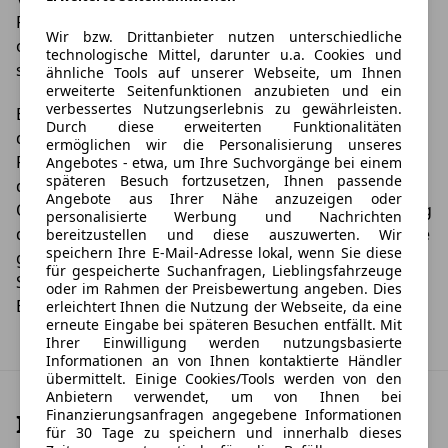
Reinigungsmittel, die säurehaltig sind. Sie entfernen
Wir bzw. Drittanbieter nutzen unterschiedliche
oft auch hartnäckigen Schmutz mühelos, sind aber
technologische Mittel, darunter u.a. Cookies und
sehr aggressiv und greifen den Lack Ihrer Felgen an.
ähnliche Tools auf unserer Webseite, um Ihnen
erweiterte Seitenfunktionen anzubieten und ein
verbessertes Nutzungserlebnis zu gewährleisten.
Ein Reinigungstuch oder Schwamm aus Mikrofaser ist
Durch diese erweiterten Funktionalitäten
die beste Wahl. Ein Topfschwamm und andere
ermöglichen wir die Personalisierung unseres
Reinigungsutensilien mit rauer Oberfläche haben bei
Angebotes - etwa, um Ihre Suchvorgänge bei einem
späteren Besuch fortzusetzen, Ihnen passende
der Reinigung hingegen nichts zu suchen. Die raue
Angebote aus Ihrer Nähe anzuzeigen oder
Oberfläche zerkratzt den Lack und schädigt nachhaltig
personalisierte Werbung und Nachrichten
die Schutzschicht ihrer Felgen. Bei allen Mitteln gilt wie
bereitzustellen und diese auszuwerten. Wir
speichern Ihre E-Mail-Adresse lokal, wenn Sie diese
gewohnt: Ein kurzer Test an möglichst unauffälliger
für gespeicherte Suchanfragen, Lieblingsfahrzeuge
Stelle ist immer sinnvoll, um mögliche
oder im Rahmen der Preisbewertung angeben. Dies
Beschädigungen zu vermeiden.
erleichtert Ihnen die Nutzung der Webseite, da eine
erneute Eingabe bei späteren Besuchen entfällt. Mit
Ihrer Einwilligung werden nutzungsbasierte
Informationen an von Ihnen kontaktierte Händler
übermittelt. Einige Cookies/Tools werden von den
Anbietern verwendet, um von Ihnen bei
Finanzierungsanfragen angegebene Informationen
Ihr Traum-Angebot finden
für 30 Tage zu speichern und innerhalb dieses