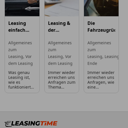
Leasing
Leasing &
Die
einfach
der
Fahrzeugrückgab
erklärt
geldwerte
Allgemeines
Allgemeines
Allgemeines
Vorteil
zum
zum
zum
Leasing,
Vor
Leasing,
Vor
Leasing,
Leasing-
dem Leasing
dem Leasing
Ende
Was genau
Immer wieder
Immer wieder
Leasing ist,
erreichen uns
erreichen uns
wie es
Anfragen zum
Anfragen, wie
funktioniert
Thema
eine
und, vor
„geldwerter
Fahrzeugrückgabe
allem, welche
Vorteil“ – was
beim Leasing
Vor- und
genau
genau abläuft
Nachteile
verbirgt sich
und was
man daraus
dahinter, für
dabei zu
als
wen ist es
beachten ist.
Privatperson
relevant und
Oft ist dies
oder
was sollte
dann mit der