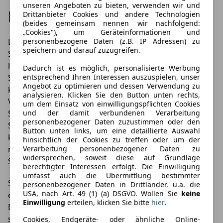
unseren Angeboten zu bieten, verwenden wir und
Hausmittel für die Pflege
Drittanbieter Cookies und andere Technologien
(beides gemeinsam nennen wir nachfolgend:
„Cookies"), um Geräteinformationen und
Lackierte Felgen lassen sich ganz einfach mit
personenbezogene Daten (z.B. IP Adressen) zu
speichern und darauf zuzugreifen.
Spülmittel und Wasser reinigen. Fertigen Sie eine
lauwarme Seifenlauge an und nutzen Sie einen
Dadurch ist es möglich, personalisierte Werbung
Schwamm aus Mikrofaser. Ohne großen Druck
entsprechend Ihren Interessen auszuspielen, unser
Angebot zu optimieren und dessen Verwendung zu
können sie mit dem feuchten Schwamm lose
analysieren. Klicken Sie den Button unten rechts,
Verschmutzungen entfernen. Spülen Sie den
um dem Einsatz von einwilligungspflichten Cookies
Schwamm regelmäßig aus, damit sich Staub und
und der damit verbundenen Verarbeitung
personenbezogener Daten zuzustimmen oder den
Schmutz nicht daran festsetzen. Mikrofasertücher
Button unten links, um eine detaillierte Auswahl
können Sie mehrfach verwenden. Waschen Sie sie
hinsichtlich der Cookies zu treffen oder um der
nach der Reinigung einfach in der Wasch- oder
Verarbeitung personenbezogener Daten zu
widersprechen, soweit diese auf Grundlage
Spülmaschine durch.
berechtigter Interessen erfolgt. Die Einwilligung
umfasst auch die Übermittlung bestimmter
Schwer zugängliche Stellen der Felgen können mit
personenbezogener Daten in Drittländer, u.a. die
USA, nach Art. 49 (1) (a) DSGVO. Wollen Sie
keine
einer speziellen Felgenbürste erreicht werden. Die
Einwilligung
erteilen, klicken Sie bitte
hier
.
Borsten der Bürste sind besonders weich und
schädigen den Lack nicht. Achten Sie darauf, dass die
Cookies, Endgeräte- oder ähnliche Online-