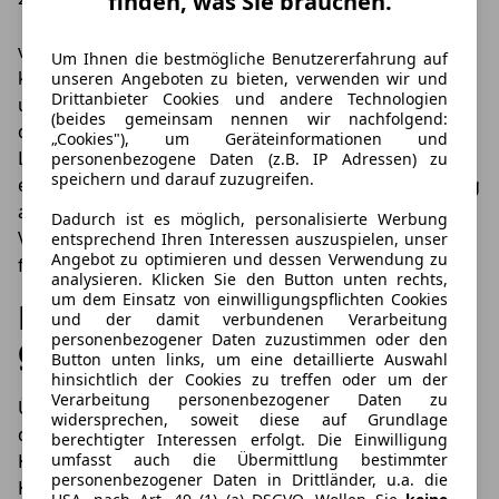
finden, was Sie brauchen.
anschließend aber werden Mehrkilometer
vertragsgemäß abgerechnet. Und je nach Kosten pro
Um Ihnen die bestmögliche Benutzererfahrung auf
km ist es hier oft deutlich preiswerter, problemloser
unseren Angeboten zu bieten, verwenden wir und
Drittanbieter Cookies und andere Technologien
und stressfreier, bereits im Vorfeld mit der Bank oder
(beides gemeinsam nennen wir nachfolgend:
dem Händler darüber zu sprechen, dass es beim
„Cookies"), um Geräteinformationen und
Leasing zu viele Kilometer werden und den Vertrag
personenbezogene Daten (z.B. IP Adressen) zu
speichern und darauf zuzugreifen.
entsprechend zu modifizieren. Dies schafft gleichzeitig
auch Klarheit und Transparenz für alle
Dadurch ist es möglich, personalisierte Werbung
Vertragspartner und ermöglicht eine für beide Seiten
entsprechend Ihren Interessen auszuspielen, unser
Angebot zu optimieren und dessen Verwendung zu
faire und zufriedenstellende Lösung.
analysieren. Klicken Sie den Button unten rechts,
um dem Einsatz von einwilligungspflichten Cookies
Bei Anschlussvertrag oft
und der damit verbundenen Verarbeitung
personenbezogener Daten zuzustimmen oder den
gewisse Kulanz
Button unten links, um eine detaillierte Auswahl
hinsichtlich der Cookies zu treffen oder um der
Verarbeitung personenbezogener Daten zu
Übrigens: Natürlich kann es auch einmal passieren,
widersprechen, soweit diese auf Grundlage
dass man bei seinem Leasing mit dem Kfz zu viele
berechtigter Interessen erfolgt. Die Einwilligung
umfasst auch die Übermittlung bestimmter
Kilometer gefahren und über die „offizielle“
personenbezogener Daten in Drittländer, u.a. die
Kulanzgrenze hinausgekommen ist, ohne den