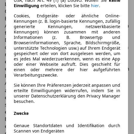
USA, nach Art. 49 (1) (a) DSGVO. Wollen Sie
keine
Leasingvertrag aber zwischenzeitlich anzupassen.
Einwilligung
erteilen, klicken Sie bitte
hier
.
Oder die zusätzlichen Fahrten entstehen ganz zum
Cookies, Endgeräte- oder ähnliche Online-
Ende des Leasingvertrags, so dass eine rechtzeitige
Kennungen (z. B. login-basierte Kennungen, zufällig
Anpassung des Vertrages nicht mehr möglich ist. Auch
generierte Kennungen, netzwerkbasierte
Kennungen) können zusammen mit anderen
für diesen Fall gibt es aber durchaus Möglichkeiten.
Informationen (z. B. Browsertyp und
Denn zum Glück bedeutet das nicht zwangsläufig,
Browserinformationen, Sprache, Bildschirmgröße,
dass nun für die überzähligen km nachgezahlt werden
unterstützte Technologien usw.) auf Ihrem Endgerät
gespeichert oder von dort ausgelesen werden, um
muss. Unter bestimmten Voraussetzungen hat man
es jedes Mal wiederzuerkennen, wenn es eine App
eventuell sogar noch ganz gute Chancen, ganz ohne
oder einer Webseite aufruft. Dies geschieht für
eine allzu hohe Nachzahlung davonzukommen: In dem
einen oder mehrere der hier aufgeführten
Verarbeitungszwecke.
Fall nämlich, wenn über denselben Händler direkt ein
Anschlussvertrag für ein neues Fahrzeug
Sie können Ihre Präferenzen jederzeit anpassen und
abgeschlossen wird, zeigen sich viele Leasinggeber
erteilte Einwilligungen widerrufen, indem Sie in
unserer Datenschutzerklärung den Privacy Manager
erfahrungsgemäß durchaus kulant – zumindest,
besuchen.
solange sich die „Überziehung“ der km noch
einigermaßen im Rahmen hält und nicht zu extrem ist.
Zwecke
Bleibt man dem Autohaus also als Leasingkunde
Genaue Standortdaten und Identifikation durch
erhalten, ist dieses sicherlich eher bereit, einem bei
Scannen von Endgeräten
der Rückgabe des bisherigen Autos entgegen zu