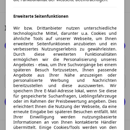
Erweiterte Seitenfunktionen
Ihr Traum-Angebot finden
Wir bzw. Drittanbieter nutzen unterschiedliche
technologische Mittel, darunter u.a. Cookies und
ähnliche Tools auf unserer Webseite, um Ihnen
erweiterte Seitenfunktionen anzubieten und ein
Beides
verbessertes Nutzungserlebnis zu gewährleisten.
Durch diese erweiterten Funktionalitäten
Privat
ermöglichen wir die Personalisierung unseres
Marke
Angebotes - etwa, um Ihre Suchvorgänge bei einem
Gewerbe
späteren Besuch fortzusetzen, Ihnen passende
0 Vorschläge gefunden. Benutzen Sie die Pfeil-nach-oben
Angebote aus Ihrer Nähe anzuzeigen oder
personalisierte Werbung und Nachrichten
Rate ab
Rate bis
bereitzustellen und diese auszuwerten. Wir
speichern Ihre E-Mail-Adresse lokal, wenn Sie diese
für gespeicherte Suchanfragen, Lieblingsfahrzeuge
oder im Rahmen der Preisbewertung angeben. Dies
0 Fahrzeuge anzeigen
erleichtert Ihnen die Nutzung der Webseite, da eine
erneute Eingabe bei späteren Besuchen entfällt. Mit
Ihrer Einwilligung werden nutzungsbasierte
Informationen an von Ihnen kontaktierte Händler
übermittelt. Einige Cookies/Tools werden von den