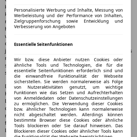
kommen. Auch hier lautet die Empfehlung also ganz
Personalisierte Werbung und Inhalte, Messung von
klar, das Gespräch mit dem Händler zu suchen –
Werbeleistung und der Performance von Inhalten,
möglichst natürlich schon, sobald sich abgezeichnet
Zielgruppenforschung sowie Entwicklung und
Verbesserung von Angeboten
hat, dass es beim aktuellen Leasing zu viele Kilometer
werden. Beachten sollte man dabei aber, dass es sich
dann um ein freiwilliges Entgegenkommen des
Essentielle Seitenfunktionen
jeweiligen Händlers oder der Leasingbank handelt, das
man nicht als allzu selbstverständlich voraussetzen
Wir bzw. diese Anbieter nutzen Cookies oder
ähnliche Tools und Technologien, die für die
sollte. Ein freundliches und höfliches Auftreten kann
essentielle Seitenfunktionen erforderlich sind und
sich hier also durchaus auszahlen.
die einwandfreie Funktionalität der Webseite
sicherstellen. Sie werden normalerweise als Folge
Der wohl schönste Grund, beim Leasing zu viele
von Nutzeraktivitäten genutzt, um wichtige
Funktionen wie das Setzen und Aufrechterhalten
Kilometer zu fahren, ist natürlich, wenn das
von Anmeldedaten oder Datenschutzeinstellungen
Leasingauto so viel Freude und Fahrspaß bereitet,
zu ermöglichen. Die Verwendung dieser Cookies
dass man am liebsten gar nicht mehr aussteigen
bzw. ähnlicher Technologien kann normalerweise
nicht abgeschaltet werden. Allerdings können
möchte. Viele attraktive
Leasing Schnäppchen
dafür
bestimmte Browser diese Cookies oder ähnliche
finden Sie immer auf unserer Plattform
Tools blockieren oder Sie darauf hinweisen. Das
Leasingtime.de.
Blockieren dieser Cookies oder ähnlicher Tools kann
die Funktionalität der Webseite beeinträchtigen.