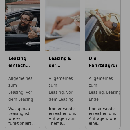
Leasing
Leasing &
Die
einfach
der
Fahrzeugrückgab
erklärt
geldwerte
Allgemeines
Allgemeines
Allgemeines
Vorteil
zum
zum
zum
Leasing,
Vor
Leasing,
Vor
Leasing,
Leasing-
dem Leasing
dem Leasing
Ende
Was genau
Immer wieder
Immer wieder
Leasing ist,
erreichen uns
erreichen uns
wie es
Anfragen zum
Anfragen, wie
funktioniert
Thema
eine
und, vor
„geldwerter
Fahrzeugrückgabe