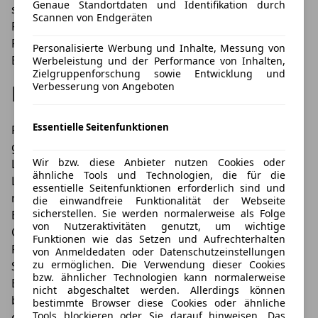
Genaue Standortdaten und Identifikation durch
seinem französischen Charme und einem guten
Scannen von Endgeräten
Platzangebot. Im Zuge der Aktualisierung haben die
Franzosen zudem die Ausstattung weiter verbessert.
Personalisierte Werbung und Inhalte, Messung von
Ein SUV, der definitiv mehr als einen Blick wert ist.
Werbeleistung und der Performance von Inhalten,
Zielgruppenforschung sowie Entwicklung und
Verbesserung von Angeboten
Renault bei LeasingTime
Essentielle Seitenfunktionen
Faires Kilometerleasing ohne Anzahlung für
gewerbliche und private Leasingnehmerinnen und
Wir bzw. diese Anbieter nutzen Cookies oder
Leasingnehmer: Beim Leasen eines
Renault
auf
ähnliche Tools und Technologien, die für die
LeasingTime.de können Sie von besonders attraktiven
essentielle Seitenfunktionen erforderlich sind und
monatlichen Leasingraten profitieren. Dies gilt zum
die einwandfreie Funktionalität der Webseite
sicherstellen. Sie werden normalerweise als Folge
Beispiel für Autos wie den Renault Clio, den Renault
von Nutzeraktivitäten genutzt, um wichtige
Captur, den Renault Megane, den Renault Kadjar, den
Funktionen wie das Setzen und Aufrechterhalten
Renault Koleos, den Renault Kangoo, den Renault
von Anmeldedaten oder Datenschutzeinstellungen
zu ermöglichen. Die Verwendung dieser Cookies
Scenic, den Renault Zoe oder den Renault Twingo. Im
bzw. ähnlicher Technologien kann normalerweise
Bereich der Nutzfahrzeuge kommen für ein Leasing
nicht abgeschaltet werden. Allerdings können
beispielsweise Fahrzeuge wie der Renault Trafic oder
bestimmte Browser diese Cookies oder ähnliche
Tools blockieren oder Sie darauf hinweisen. Das
der Renault Master in Frage. Informieren Sie sich jetzt