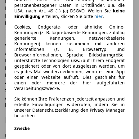
Das untere Ende der Preisliste des überarbeiteten
personenbezogener Daten in Drittländer, u.a. die
Renault Koleos markiert naturgemäß die
USA, nach Art. 49 (1) (a) DSGVO. Wollen Sie
keine
Basisausführung „Zen“. Sie ist ab 34.410 Euro zu
Einwilligung
erteilen, klicken Sie bitte
hier
.
haben. Unter der Motorhaube arbeitet dann der neue
Cookies, Endgeräte- oder ähnliche Online-
TCe 160 EDC GPF, ein gut 1,3 Liter großer Benziner mit
Kennungen (z. B. login-basierte Kennungen, zufällig
116 kW (158 PS). Derselbe Motor ist auch in
generierte Kennungen, netzwerkbasierte
Kennungen) können zusammen mit anderen
Verbindung mit der umfangreicheren Intens-
Informationen (z. B. Browsertyp und
Ausstattung zu bekommen, in diesem Fall dann zu
Browserinformationen, Sprache, Bildschirmgröße,
Preisen ab 37.040 Euro. Wer sich für den Initiale Paris
unterstützte Technologien usw.) auf Ihrem Endgerät
gespeichert oder von dort ausgelesen werden, um
interessiert, der ausstattungstechnisch praktisch
es jedes Mal wiederzuerkennen, wenn es eine App
kaum noch Wünsche offen lässt, sollte mindestens
oder einer Webseite aufruft. Dies geschieht für
41.820 Euro einplanen. Das obere Ende der preislichen
einen oder mehrere der hier aufgeführten
Verarbeitungszwecke.
Spanne bildet naturgemäß der Renault Koleos mit
Allradantrieb, der ab knapp 43.000 Euro beim Händler
Sie können Ihre Präferenzen jederzeit anpassen und
erteilte Einwilligungen widerrufen, indem Sie in
bestellt werden kann.
unserer Datenschutzerklärung den Privacy Manager
besuchen.
LeasingTime meint:
Zwecke
Der Renault Koleos überzeugt auch beim Leasen mit