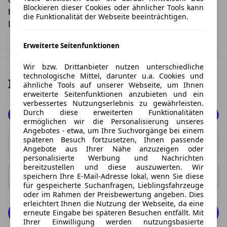
Blockieren dieser Cookies oder ähnlicher Tools kann
bequem auf LeasingTime.de über die aktuellen
die Funktionalität der Webseite beeinträchtigen.
Leasingangebote unserer renommierten Partner.
Erweiterte Seitenfunktionen
Wir bzw. Drittanbieter nutzen unterschiedliche
technologische Mittel, darunter u.a. Cookies und
Ihr Traum-Angebot finden
ähnliche Tools auf unserer Webseite, um Ihnen
erweiterte Seitenfunktionen anzubieten und ein
verbessertes Nutzungserlebnis zu gewährleisten.
Durch diese erweiterten Funktionalitäten
Beides
ermöglichen wir die Personalisierung unseres
Angebotes - etwa, um Ihre Suchvorgänge bei einem
Privat
späteren Besuch fortzusetzen, Ihnen passende
Marke
Angebote aus Ihrer Nähe anzuzeigen oder
Gewerbe
personalisierte Werbung und Nachrichten
0 Vorschläge gefunden. Benutzen Sie die Pfeil-nach-oben
bereitzustellen und diese auszuwerten. Wir
speichern Ihre E-Mail-Adresse lokal, wenn Sie diese
Rate ab
Rate bis
für gespeicherte Suchanfragen, Lieblingsfahrzeuge
oder im Rahmen der Preisbewertung angeben. Dies
erleichtert Ihnen die Nutzung der Webseite, da eine
0 Fahrzeuge anzeigen
erneute Eingabe bei späteren Besuchen entfällt. Mit
Ihrer Einwilligung werden nutzungsbasierte