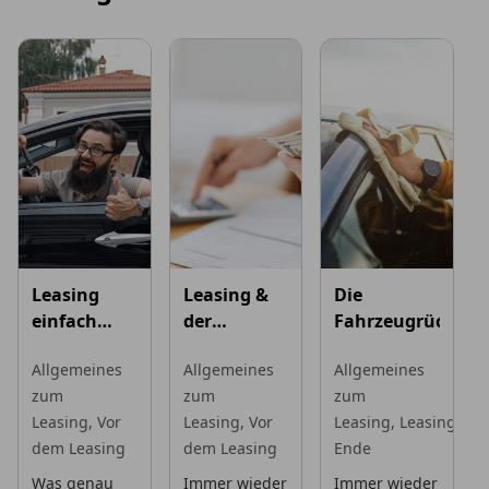
Leasing
Leasing &
Die
einfach
der
Fahrzeugrückgab
erklärt
geldwerte
Allgemeines
Allgemeines
Allgemeines
Vorteil
zum
zum
zum
Leasing,
Vor
Leasing,
Vor
Leasing,
Leasing-
dem Leasing
dem Leasing
Ende
Was genau
Immer wieder
Immer wieder