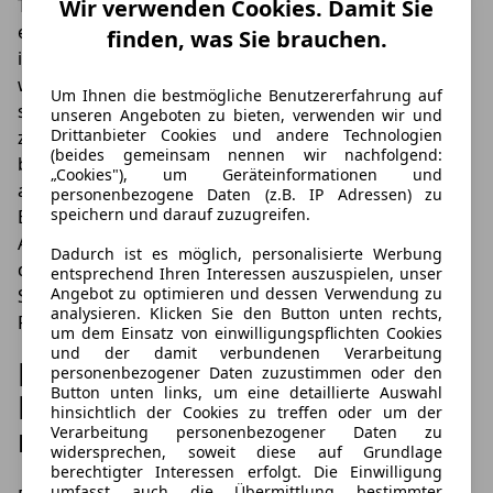
Topmodell bietet zum Beispiel Annehmlichkeiten wie
Wir verwenden Cookies. Damit Sie
eine Memory-Funktion für die Außenspiegel. Praktisch
finden, was Sie brauchen.
ist zudem die automatische Absenkung des Spiegels,
wenn der Rückwärtsgang eingelegt wird. Denn so
Um Ihnen die bestmögliche Benutzererfahrung auf
steht direkt ein besserer Blick auf die Bordsteinkante
unseren Angeboten zu bieten, verwenden wir und
Drittanbieter Cookies und andere Technologien
zur Verfügung, was dazu beitragen kann, die Nerven
(beides gemeinsam nennen wir nachfolgend:
bei Park- und Rangiervorgängen zu schonen – und
„Cookies"), um Geräteinformationen und
auch dabei helfen kann, ärgerliche und letztlich teure
personenbezogene Daten (z.B. IP Adressen) zu
speichern und darauf zuzugreifen.
Beschädigungen der Felgen zu vermeiden. Beim
Abbiegen fallen darüber hinaus am Heck die
Dadurch ist es möglich, personalisierte Werbung
dynamisch leuchtenden Blinker auf. Ein Design- und
entsprechend Ihren Interessen auszuspielen, unser
Angebot zu optimieren und dessen Verwendung zu
Stilmerkmal, welches vor allem bei hochwertigen
analysieren. Klicken Sie den Button unten rechts,
Fahrzeugen der Premiumklasse verbreitet ist.
um dem Einsatz von einwilligungspflichten Cookies
und der damit verbundenen Verarbeitung
Die Preisliste beim neuen
personenbezogener Daten zuzustimmen oder den
Button unten links, um eine detaillierte Auswahl
Renault Koleos beginnt bei
hinsichtlich der Cookies zu treffen oder um der
rund 34.400 Euro
Verarbeitung personenbezogener Daten zu
widersprechen, soweit diese auf Grundlage
berechtigter Interessen erfolgt. Die Einwilligung
umfasst auch die Übermittlung bestimmter