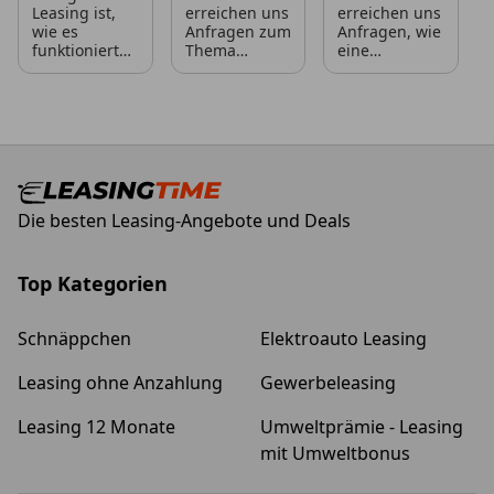
Leasing ist,
erreichen uns
erreichen uns
wie es
Anfragen zum
Anfragen, wie
funktioniert
Thema
eine
und, vor
„geldwerter
Fahrzeugrückgabe
allem, welche
Vorteil“ – was
beim Leasing
Vor- und
genau
genau abläuft
Nachteile
verbirgt sich
und was
man daraus
dahinter, für
dabei zu
als
wen ist es
beachten ist.
Privatperson
relevant und
Oft ist dies
oder
was sollte
dann mit der
Die besten Leasing-Angebote und Deals
Unternehmen
man dabei
Sorge
zieht,
beachten?
verbunden,
möchten wir
dass das
Ihnen im
vermeintlich
Top Kategorien
Folgenden so
günstige
kurz wie
Angebot am
möglich
Ende doch
Schnäppchen
Elektroauto Leasing
nahebringen.
noch
unvorhergesehene
Leasing ohne Anzahlung
Gewerbeleasing
Folgekosten
nach sich
Leasing 12 Monate
Umweltprämie - Leasing
zieht, etwa
durch
mit Umweltbonus
entstandene
Beschädigu