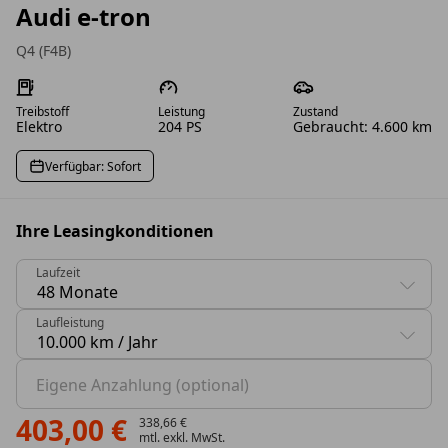
Audi e-tron
Q4 (F4B)
Treibstoff
Leistung
Zustand
Elektro
204 PS
Gebraucht: 4.600 km
Verfügbar: Sofort
Ihre Leasingkonditionen
Laufzeit
0 Vorschläge gefunden. Benutzen Sie die Pfeil-nach-oben
Laufleistung
0 Vorschläge gefunden. Benutzen Sie die Pfeil-nach-oben
Eigene Anzahlung (optional)
403,00 €
338,66 €
mtl. exkl. MwSt.