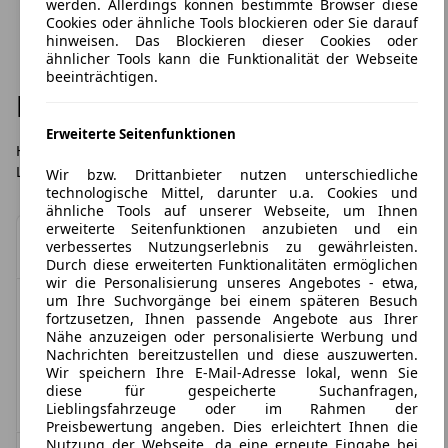
werden. Allerdings können bestimmte Browser diese
Cookies oder ähnliche Tools blockieren oder Sie darauf
hinweisen. Das Blockieren dieser Cookies oder
ähnlicher Tools kann die Funktionalität der Webseite
beeinträchtigen.
Häufig gestellte Fragen
Erweiterte Seitenfunktionen
Hier finden Sie die häufigsten Fragen zu LeasingTime,
Leasingübernahmen und dem Leasing im Allgemeinen.
Wir bzw. Drittanbieter nutzen unterschiedliche
technologische Mittel, darunter u.a. Cookies und
ähnliche Tools auf unserer Webseite, um Ihnen
erweiterte Seitenfunktionen anzubieten und ein
Was ist Leasing?
verbessertes Nutzungserlebnis zu gewährleisten.
Durch diese erweiterten Funktionalitäten ermöglichen
wir die Personalisierung unseres Angebotes - etwa,
Leasing ist eine Art Gebrauchsüberlassung auf
um Ihre Suchvorgänge bei einem späteren Besuch
Ist eine Änderung der
Zeit. Das heißt für Sie: Kleine Monatsraten statt
fortzusetzen, Ihnen passende Angebote aus Ihrer
hoher Anschaffungskosten. Ob privat oder
Fahrzeugausstattung möglich?/
Nähe anzuzeigen oder personalisierte Werbung und
gewerblich: Beim Leasing erwerben Sie nicht das
Nachrichten bereitzustellen und diese auszuwerten.
Kann ich mein Wunschfahrzeug
Wir speichern Ihre E-Mail-Adresse lokal, wenn Sie
Fahrzeug selbst, sondern ein zeitbegrenztes
diese für gespeicherte Suchanfragen,
konfigurieren?
Nutzungsrecht. Eigentümer bleibt die
Lieblingsfahrzeuge oder im Rahmen der
Leasinggesellschaft, der so genannte
Preisbewertung angeben. Dies erleichtert Ihnen die
Leasinggeber. Bei den über LeasingTime von
Viel Ausstattung zu kleinen Monatsraten: Auf
Nutzung der Webseite, da eine erneute Eingabe bei