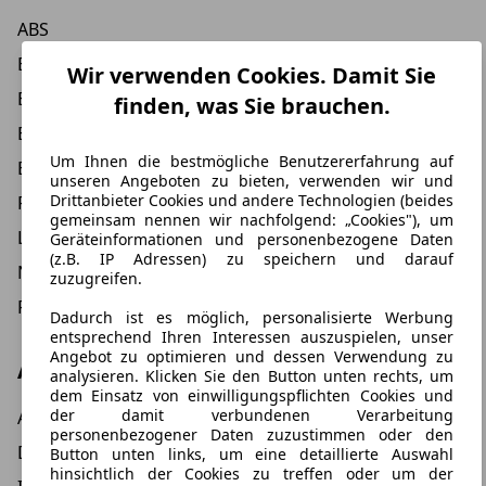
ABS
Beifahrer-Airbag
Wir verwenden Cookies. Damit Sie
Einparkhilfe
finden, was Sie brauchen.
Einparkhilfe hinten
Um Ihnen die bestmögliche Benutzererfahrung auf
ESP
unseren Angeboten zu bieten, verwenden wir und
Drittanbieter Cookies und andere Technologien (beides
Fahrer-Airbag
gemeinsam nennen wir nachfolgend: „Cookies"), um
LED Scheinwerfer
Geräteinformationen und personenbezogene Daten
(z.B. IP Adressen) zu speichern und darauf
Notbremsassistent
zuzugreifen.
Reifendruckkontrollsystem
Dadurch ist es möglich, personalisierte Werbung
entsprechend Ihren Interessen auszuspielen, unser
Angebot zu optimieren und dessen Verwendung zu
Andere
analysieren. Klicken Sie den Button unten rechts, um
dem Einsatz von einwilligungspflichten Cookies und
der damit verbundenen Verarbeitung
Alufelgen
personenbezogener Daten zuzustimmen oder den
Dachreling
Button unten links, um eine detaillierte Auswahl
hinsichtlich der Cookies zu treffen oder um der