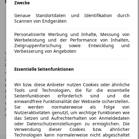
Händlerangebot von
Zwecke
Genaue Standortdaten und Identifikation durch
Scannen von Endgeräten
bhg Autohandelsgesellschaft mbH Süd
Impressum & Datenschutz
Personalisierte Werbung und Inhalte, Messung von
Werbeleistung und der Performance von Inhalten,
Zielgruppenforschung sowie Entwicklung und
Verbesserung von Angeboten
Unverbindliches Angebot des Händlers. Irrtümer und
Zwischenverkauf vorbehalten! Leasingtime.de übernimmt
keine Gewähr für die Richtigkeit der Angaben im Inserat.
Essentielle Seitenfunktionen
* Weitere Informationen zum offiziellen Kraftstoffverbrauch
und den offiziellen spezifischen CO2-Emissionen neuer
Wir bzw. diese Anbieter nutzen Cookies oder ähnliche
Personenkraftwagen können dem "Leitfaden über den
Tools und Technologien, die für die essentielle
Kraftstoffverbrauch, die CO2-Emissionen und den
Seitenfunktionen erforderlich sind und die
Stromverbrauch neuer Personenkraftwagen" entnommen
einwandfreie Funktionalität der Webseite sicherstellen.
werden, der an allen Verkaufsstellen und bei der Deutschen
Sie werden normalerweise als Folge von
Automobil Treuhand GmbH unter www.dat.de unentgeltlich
Nutzeraktivitäten genutzt, um wichtige Funktionen wie
erhältlich ist.
das Setzen und Aufrechterhalten von Anmeldedaten
oder Datenschutzeinstellungen zu ermöglichen. Die
Verwendung dieser Cookies bzw. ähnlicher
Technologien kann normalerweise nicht abgeschaltet