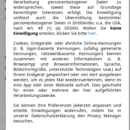
Isofix
Verarbeitung personenbezogener Daten zu
widersprechen, soweit diese auf Grundlage
Metalliclackierung
berechtigter Interessen erfolgt. Die Einwilligung
umfasst auch die Übermittlung bestimmter
Sportfahrwerk
personenbezogener Daten in Drittländer, u.a. die USA,
nach Art. 49 (1) (a) DSGVO. Wollen Sie
keine
Einwilligung
erteilen, klicken Sie bitte
hier
.
Umwelt & Verbrauch: WLTP
Cookies, Endgeräte- oder ähnliche Online-Kennungen
(z. B. login-basierte Kennungen, zufällig generierte
Kennungen, netzwerkbasierte Kennungen) können
Kombinierter Stromverbrauch:
-
zusammen mit anderen Informationen (z. B.
Browsertyp und Browserinformationen, Sprache,
Kombinierte CO2-Emission:
0,0 g/km
Bildschirmgröße, unterstützte Technologien usw.) auf
Ihrem Endgerät gespeichert oder von dort ausgelesen
CO2-Klasse:
A
werden, um es jedes Mal wiederzuerkennen, wenn es
eine App oder einer Webseite aufruft. Dies geschieht
für einen oder mehrere der hier aufgeführten
Verarbeitungszwecke.
Fahrzeugstandort
Sie können Ihre Präferenzen jederzeit anpassen und
erteilte Einwilligungen widerrufen, indem Sie in
unserer Datenschutzerklärung den Privacy Manager
79589, Binzen
besuchen.