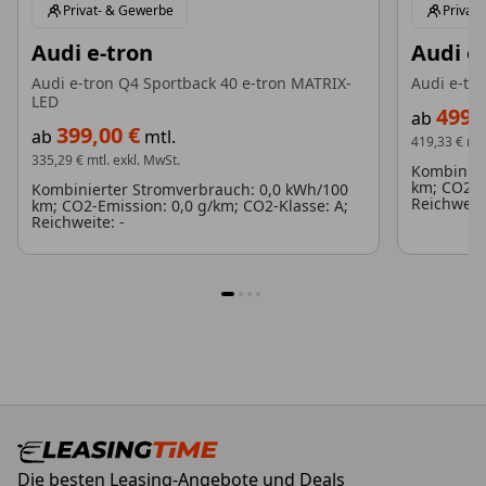
Privat- & Gewerbe
Privat
Audi e-tron
Audi e
Audi e-tron Q4 Sportback 40 e-tron MATRIX-
Audi e-tr
LED
499,
ab
399,00 €
ab
mtl.
419,33 €
mtl
335,29 €
mtl. exkl. MwSt.
Kombinier
km; CO2-E
Kombinierter Stromverbrauch: 0,0 kWh/100
Reichweit
km; CO2-Emission: 0,0 g/km; CO2-Klasse: A;
Reichweite: -
1
2
3
4
Die besten Leasing-Angebote und Deals