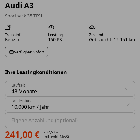
Audi A3
Sportback 35 TFSI
Treibstoff
Leistung
Zustand
Benzin
150 PS
Gebraucht: 12.151 km
Verfügbar: Sofort
Ihre Leasingkonditionen
Laufzeit
0 Vorschläge gefunden. Benutzen Sie die Pfeil-nach-oben
Laufleistung
0 Vorschläge gefunden. Benutzen Sie die Pfeil-nach-oben
Eigene Anzahlung (optional)
241,00 €
202,52 €
mtl. exkl. MwSt.