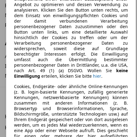
Angebot zu optimieren und dessen Verwendung zu
Fahrer-Airbag
analysieren. Klicken Sie den Button unten rechts, um
Notbremsassistent
dem Einsatz von einwilligungspflichten Cookies und
der damit verbundenen Verarbeitung
Reifendruckkontrollsystem
personenbezogener Daten zuzustimmen oder den
Button unten links, um eine detaillierte Auswahl
hinsichtlich der Cookies zu treffen oder um der
Andere
Verarbeitung personenbezogener Daten zu
widersprechen, soweit diese auf Grundlage
berechtigter Interessen erfolgt. Die Einwilligung
Alufelgen
umfasst auch die Übermittlung bestimmter
personenbezogener Daten in Drittländer, u.a. die USA,
Isofix
nach Art. 49 (1) (a) DSGVO. Wollen Sie
keine
Metalliclackierung
Einwilligung
erteilen, klicken Sie bitte
hier
.
Cookies, Endgeräte- oder ähnliche Online-Kennungen
(z. B. login-basierte Kennungen, zufällig generierte
Kennungen, netzwerkbasierte Kennungen) können
Umwelt & Verbrauch: WLTP
zusammen mit anderen Informationen (z. B.
Browsertyp und Browserinformationen, Sprache,
Bildschirmgröße, unterstützte Technologien usw.) auf
Kombinierter Kraftstoffverbrauch:
6,3 l/100 km
Ihrem Endgerät gespeichert oder von dort ausgelesen
werden, um es jedes Mal wiederzuerkennen, wenn es
Kombinierte CO2-Emission:
119,0 g/km
eine App oder einer Webseite aufruft. Dies geschieht
für einen oder mehrere der hier aufgeführten