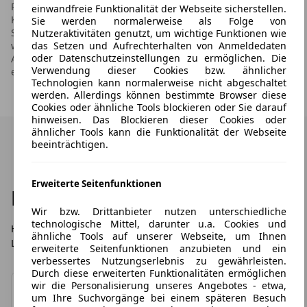
Personenkraftwagen können dem "Leitfaden über den
einwandfreie Funktionalität der Webseite sicherstellen.
Kraftstoffverbrauch, die CO2-Emissionen und den
Sie werden normalerweise als Folge von
Stromverbrauch neuer Personenkraftwagen" entnommen
Nutzeraktivitäten genutzt, um wichtige Funktionen wie
werden, der an allen Verkaufsstellen und bei der Deutschen
das Setzen und Aufrechterhalten von Anmeldedaten
oder Datenschutzeinstellungen zu ermöglichen. Die
Automobil Treuhand GmbH unter www.dat.de unentgeltlich
Verwendung dieser Cookies bzw. ähnlicher
erhältlich ist.
Technologien kann normalerweise nicht abgeschaltet
werden. Allerdings können bestimmte Browser diese
Cookies oder ähnliche Tools blockieren oder Sie darauf
hinweisen. Das Blockieren dieser Cookies oder
ähnlicher Tools kann die Funktionalität der Webseite
beeinträchtigen.
Erweiterte Seitenfunktionen
Häufig gestellte Fragen
Wir bzw. Drittanbieter nutzen unterschiedliche
technologische Mittel, darunter u.a. Cookies und
Hier finden Sie die häufigsten Fragen zu LeasingTime,
ähnliche Tools auf unserer Webseite, um Ihnen
Leasingübernahmen und dem Leasing im Allgemeinen.
erweiterte Seitenfunktionen anzubieten und ein
verbessertes Nutzungserlebnis zu gewährleisten.
Durch diese erweiterten Funktionalitäten ermöglichen
wir die Personalisierung unseres Angebotes - etwa,
Was ist Leasing?
um Ihre Suchvorgänge bei einem späteren Besuch