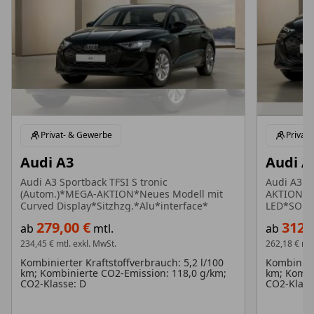
Privat- & Gewerbe
Privat
Audi A3
Audi A
Audi A3 Sportback TFSI S tronic
Audi A3 S
(Autom.)*MEGA-AKTION*Neues Modell mit
AKTION*M
Curved Display*Sitzhzg.*Alu*interface*
279,00 €
312,
ab
mtl.
ab
234,45 €
mtl. exkl. MwSt.
262,18 €
mtl
Kombinierter Kraftstoffverbrauch: 5,2 l/100
Kombiniert
km; Kombinierte CO2-Emission: 118,0 g/km;
km; Kombi
CO2-Klasse: D
CO2-Klass