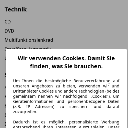
Technik
CD
DVD
Multifunktionslenkrad
Start/Stop-Automatik
Wir verwenden Cookies. Damit Sie
USB
finden, was Sie brauchen.
Sicherheit
Um Ihnen die bestmögliche Benutzererfahrung auf
unseren Angeboten zu bieten, verwenden wir und
ABS
Drittanbieter Cookies und andere Technologien (beides
gemeinsam nennen wir nachfolgend: „Cookies"), um
Beifahrer-Airbag
Geräteinformationen und personenbezogene Daten
Einparkhilfe
(z.B. IP Adressen) zu speichern und darauf
zuzugreifen.
Einparkhilfe hinten
Dadurch ist es möglich, personalisierte Werbung
ESP
entsprechend Ihren Interessen auszuspielen, unser