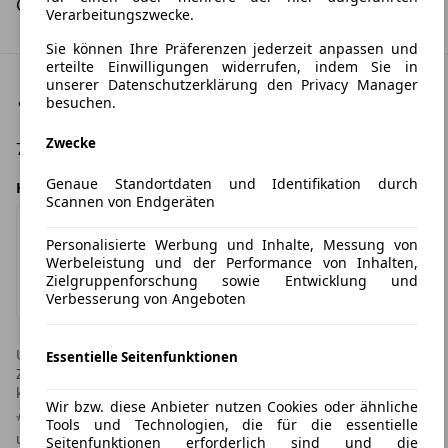
CO2-Klasse:
D
Verarbeitungszwecke.
Sie können Ihre Präferenzen jederzeit anpassen und
erteilte Einwilligungen widerrufen, indem Sie in
unserer Datenschutzerklärung den Privacy Manager
Fahrzeugstandort
besuchen.
Zwecke
72458, Albstadt
Genaue Standortdaten und Identifikation durch
Händlerangebot von
Scannen von Endgeräten
Personalisierte Werbung und Inhalte, Messung von
Werbeleistung und der Performance von Inhalten,
bhg Autohandelsgesellschaft mbH
Zielgruppenforschung sowie Entwicklung und
Impressum & Datenschutz
Verbesserung von Angeboten
Unverbindliches Angebot des Händlers. Irrtümer und
Essentielle Seitenfunktionen
Zwischenverkauf vorbehalten! Leasingtime.de übernimmt
keine Gewähr für die Richtigkeit der Angaben im Inserat.
Wir bzw. diese Anbieter nutzen Cookies oder ähnliche
* Weitere Informationen zum offiziellen Kraftstoffverbrauch
Tools und Technologien, die für die essentielle
und den offiziellen spezifischen CO2-Emissionen neuer
Seitenfunktionen erforderlich sind und die