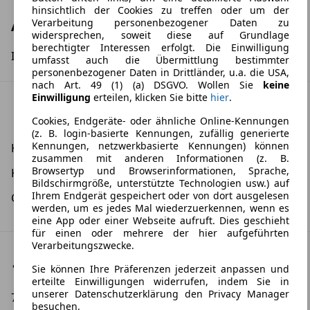
hinsichtlich der Cookies zu treffen oder um der
Verarbeitung personenbezogener Daten zu
Andere
widersprechen, soweit diese auf Grundlage
berechtigter Interessen erfolgt. Die Einwilligung
Isofix
umfasst auch die Übermittlung bestimmter
personenbezogener Daten in Drittländer, u.a. die USA,
nach Art. 49 (1) (a) DSGVO. Wollen Sie
keine
Einwilligung
erteilen, klicken Sie bitte
hier
.
Umwelt & Verbrauch: WLTP
Cookies, Endgeräte- oder ähnliche Online-Kennungen
(z. B. login-basierte Kennungen, zufällig generierte
Kennungen, netzwerkbasierte Kennungen) können
Kombinierter Kraftstoffverbrauch:
5,5 l/100 km
zusammen mit anderen Informationen (z. B.
Browsertyp und Browserinformationen, Sprache,
Kombinierte CO2-Emission:
124,0 g/km
Bildschirmgröße, unterstützte Technologien usw.) auf
Ihrem Endgerät gespeichert oder von dort ausgelesen
CO2-Klasse:
D
werden, um es jedes Mal wiederzuerkennen, wenn es
eine App oder einer Webseite aufruft. Dies geschieht
für einen oder mehrere der hier aufgeführten
Verarbeitungszwecke.
Fahrzeugstandort
Sie können Ihre Präferenzen jederzeit anpassen und
erteilte Einwilligungen widerrufen, indem Sie in
unserer Datenschutzerklärung den Privacy Manager
75015, Bretten
besuchen.