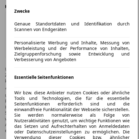
Händlerangebot von
Zwecke
Genaue Standortdaten und Identifikation durch
Scannen von Endgeräten
Graf Hardenberg
Personalisierte Werbung und Inhalte, Messung von
Werbeleistung und der Performance von Inhalten,
Impressum & Datenschutz
Zielgruppenforschung sowie Entwicklung und
Verbesserung von Angeboten
Unverbindliches Angebot des Händlers. Irrtümer und
Zwischenverkauf vorbehalten! Leasingtime.de übernimmt
Essentielle Seitenfunktionen
keine Gewähr für die Richtigkeit der Angaben im Inserat.
* Weitere Informationen zum offiziellen Kraftstoffverbrauch
Wir bzw. diese Anbieter nutzen Cookies oder ähnliche
und den offiziellen spezifischen CO2-Emissionen neuer
Tools und Technologien, die für die essentielle
Personenkraftwagen können dem "Leitfaden über den
Seitenfunktionen erforderlich sind und die
Kraftstoffverbrauch, die CO2-Emissionen und den
einwandfreie Funktionalität der Webseite sicherstellen.
Stromverbrauch neuer Personenkraftwagen" entnommen
Sie werden normalerweise als Folge von
werden, der an allen Verkaufsstellen und bei der Deutschen
Nutzeraktivitäten genutzt, um wichtige Funktionen wie
Automobil Treuhand GmbH unter www.dat.de unentgeltlich
das Setzen und Aufrechterhalten von Anmeldedaten
erhältlich ist.
oder Datenschutzeinstellungen zu ermöglichen. Die
Verwendung dieser Cookies bzw. ähnlicher