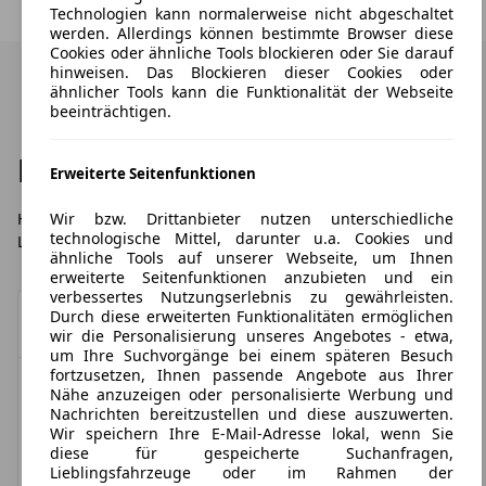
Technologien kann normalerweise nicht abgeschaltet
werden. Allerdings können bestimmte Browser diese
Cookies oder ähnliche Tools blockieren oder Sie darauf
hinweisen. Das Blockieren dieser Cookies oder
ähnlicher Tools kann die Funktionalität der Webseite
beeinträchtigen.
Häufig gestellte Fragen
Erweiterte Seitenfunktionen
Wir bzw. Drittanbieter nutzen unterschiedliche
Hier finden Sie die häufigsten Fragen zu LeasingTime,
technologische Mittel, darunter u.a. Cookies und
Leasingübernahmen und dem Leasing im Allgemeinen.
ähnliche Tools auf unserer Webseite, um Ihnen
erweiterte Seitenfunktionen anzubieten und ein
verbessertes Nutzungserlebnis zu gewährleisten.
Durch diese erweiterten Funktionalitäten ermöglichen
Was ist Leasing?
wir die Personalisierung unseres Angebotes - etwa,
um Ihre Suchvorgänge bei einem späteren Besuch
Leasing ist eine Art Gebrauchsüberlassung auf
fortzusetzen, Ihnen passende Angebote aus Ihrer
Ist eine Änderung der
Zeit. Das heißt für Sie: Kleine Monatsraten statt
Nähe anzuzeigen oder personalisierte Werbung und
Nachrichten bereitzustellen und diese auszuwerten.
hoher Anschaffungskosten. Ob privat oder
Fahrzeugausstattung möglich?/
Wir speichern Ihre E-Mail-Adresse lokal, wenn Sie
gewerblich: Beim Leasing erwerben Sie nicht das
Kann ich mein Wunschfahrzeug
diese für gespeicherte Suchanfragen,
Fahrzeug selbst, sondern ein zeitbegrenztes
Lieblingsfahrzeuge oder im Rahmen der