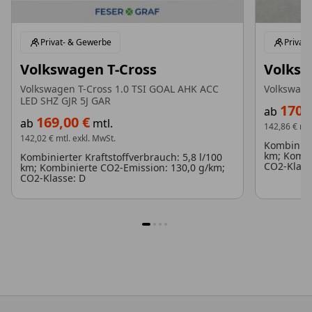
Privat- & Gewerbe
Privat
Volkswagen T-Cross
Volksw
Volkswagen T-Cross 1.0 TSI GOAL AHK ACC
Volkswage
LED SHZ GJR 5J GAR
170,
ab
169,00 €
ab
mtl.
142,86 €
mtl
142,02 €
mtl. exkl. MwSt.
Kombiniert
km; Kombi
Kombinierter Kraftstoffverbrauch: 5,8 l/100
CO2-Klass
km; Kombinierte CO2-Emission: 130,0 g/km;
CO2-Klasse: D
1
2
3
4