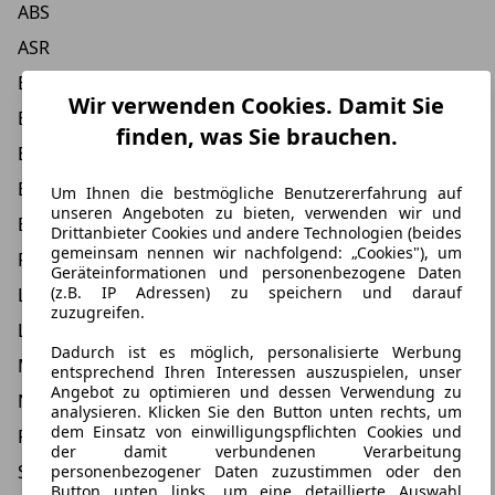
ABS
ASR
Beifahrer-Airbag
Wir verwenden Cookies. Damit Sie
Einparkhilfe
finden, was Sie brauchen.
Einparkhilfe hinten
Einparkhilfe vorne
Um Ihnen die bestmögliche Benutzererfahrung auf
unseren Angeboten zu bieten, verwenden wir und
ESP
Drittanbieter Cookies und andere Technologien (beides
gemeinsam nennen wir nachfolgend: „Cookies"), um
Fahrer-Airbag
Geräteinformationen und personenbezogene Daten
(z.B. IP Adressen) zu speichern und darauf
LED Scheinwerfer
zuzugreifen.
LED Tagfahrlicht
Dadurch ist es möglich, personalisierte Werbung
Müdigkeits-Warnsystem
entsprechend Ihren Interessen auszuspielen, unser
Angebot zu optimieren und dessen Verwendung zu
Notbremsassistent
analysieren. Klicken Sie den Button unten rechts, um
dem Einsatz von einwilligungspflichten Cookies und
Reifendruckkontrollsystem
der damit verbundenen Verarbeitung
Spurhalteassistent
personenbezogener Daten zuzustimmen oder den
Button unten links, um eine detaillierte Auswahl