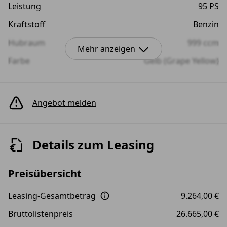
Leistung
95 PS
Kraftstoff
Benzin
Hubraum
999 ccm
Mehr anzeigen
Farbe
Gelb (Grape Yellow)
Innenraumfarbe
G
Melange/Titanschwarz/Schwarz/Cerami
Angebot melden
Anzahl der Türen
4/5
Anzahl der Sitze
5
Details zum Leasing
Preisübersicht
Leasing-Gesamtbetrag
9.264,00 €
Bruttolistenpreis
26.665,00 €