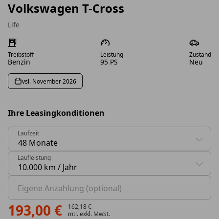
Volkswagen T-Cross
Life
Treibstoff
Leistung
Zustand
Benzin
95 PS
Neu
vsl. November 2026
Ihre Leasingkonditionen
Laufzeit
0 Vorschläge gefunden. Benutzen Sie die Pfeil-nach-oben
Laufleistung
0 Vorschläge gefunden. Benutzen Sie die Pfeil-nach-oben
Eigene Anzahlung (optional)
193,00 €
162,18 €
mtl. exkl. MwSt.