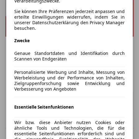
Verarbeitungszwecke.
Sie können Ihre Präferenzen jederzeit anpassen und
erteilte Einwilligungen widerrufen, indem Sie in
unserer Datenschutzerklärung den Privacy Manager
besuchen.
Zwecke
Nur Privatkunden
Genaue Standortdaten und Identifikation durch
Toyota RAV 4
Scannen von Endgeräten
2.5 Hybrid 4x4 Teamplayer Neues Modell 2026
Personalisierte Werbung und Inhalte, Messung von
Werbeleistung und der Performance von Inhalten,
Treibstoff
Leistung
Zustand
Zielgruppenforschung sowie Entwicklung und
Mild-/Vollhybrid (Benzin)
194 PS
Neu
Verbesserung von Angeboten
484,00 €
ab
406,72 €
exkl. MwSt.
48 Monate
|
10.000 km / Jahr
(anpassbar)
Essentielle Seitenfunktionen
vsl. Januar 2027
Inklusive: Zulassung
Wir bzw. diese Anbieter nutzen Cookies oder
ähnliche Tools und Technologien, die für die
essentielle Seitenfunktionen erforderlich sind und
Kombinierter Kraftstoffverbrauch: 5,3 l/100 km;