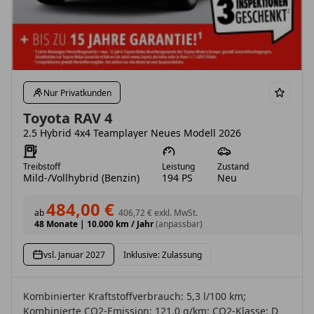
Nur Privatkunden
Toyota RAV 4
2.5 Hybrid 4x4 Teamplayer Neues Modell 2026
Treibstoff
Leistung
Zustand
Mild-/Vollhybrid (Benzin)
194 PS
Neu
484,00 €
ab
406,72 €
exkl. MwSt.
48 Monate
|
10.000 km / Jahr
(anpassbar)
vsl. Januar 2027
Inklusive: Zulassung
Kombinierter Kraftstoffverbrauch: 5,3 l/100 km;
Kombinierte CO2-Emission: 121,0 g/km; CO2-Klasse: D