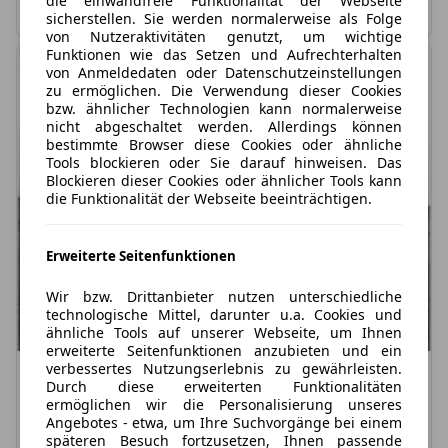
die einwandfreie Funktionalität der Webseite
Kombinierte CO2-Emission: 121,0 g/km; CO2-Klasse: D
sicherstellen. Sie werden normalerweise als Folge
von Nutzeraktivitäten genutzt, um wichtige
Funktionen wie das Setzen und Aufrechterhalten
von Anmeldedaten oder Datenschutzeinstellungen
zu ermöglichen. Die Verwendung dieser Cookies
bzw. ähnlicher Technologien kann normalerweise
nicht abgeschaltet werden. Allerdings können
bestimmte Browser diese Cookies oder ähnliche
Tools blockieren oder Sie darauf hinweisen. Das
Blockieren dieser Cookies oder ähnlicher Tools kann
die Funktionalität der Webseite beeinträchtigen.
Erweiterte Seitenfunktionen
Wir bzw. Drittanbieter nutzen unterschiedliche
technologische Mittel, darunter u.a. Cookies und
ähnliche Tools auf unserer Webseite, um Ihnen
erweiterte Seitenfunktionen anzubieten und ein
verbessertes Nutzungserlebnis zu gewährleisten.
Nur Privatkunden
Durch diese erweiterten Funktionalitäten
ermöglichen wir die Personalisierung unseres
Toyota RAV 4
Angebotes - etwa, um Ihre Suchvorgänge bei einem
späteren Besuch fortzusetzen, Ihnen passende
Teamplayer 4x4