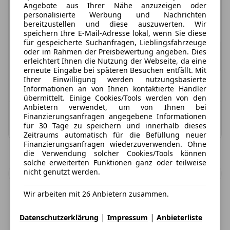
Angebote aus Ihrer Nähe anzuzeigen oder
personalisierte Werbung und Nachrichten
Treibstoff
Leistung
Zustand
bereitzustellen und diese auszuwerten. Wir
Mild-/Vollhybrid (Benzin)
194 PS
Neu
speichern Ihre E-Mail-Adresse lokal, wenn Sie diese
für gespeicherte Suchanfragen, Lieblingsfahrzeuge
522,00 €
oder im Rahmen der Preisbewertung angeben. Dies
ab
438,66 €
exkl. MwSt.
erleichtert Ihnen die Nutzung der Webseite, da eine
48 Monate
|
10.000 km / Jahr
(anpassbar)
erneute Eingabe bei späteren Besuchen entfällt. Mit
Ihrer Einwilligung werden nutzungsbasierte
Verfügbar: Sofort
Informationen an von Ihnen kontaktierte Händler
übermittelt. Einige Cookies/Tools werden von den
Anbietern verwendet, um von Ihnen bei
Kombinierter Kraftstoffverbrauch: 6,0 l/100 km;
Finanzierungsanfragen angegebene Informationen
für 30 Tage zu speichern und innerhalb dieses
Kombinierte CO2-Emission: 80,0 g/km; CO2-Klasse: B
Zeitraums automatisch für die Befüllung neuer
Finanzierungsanfragen wiederzuverwenden. Ohne
die Verwendung solcher Cookies/Tools können
solche erweiterten Funktionen ganz oder teilweise
nicht genutzt werden.
Zurück
1
/
1
Weiter
Wir arbeiten mit 26 Anbietern zusammen.
|
|
Datenschutzerklärung
Impressum
Anbieterliste