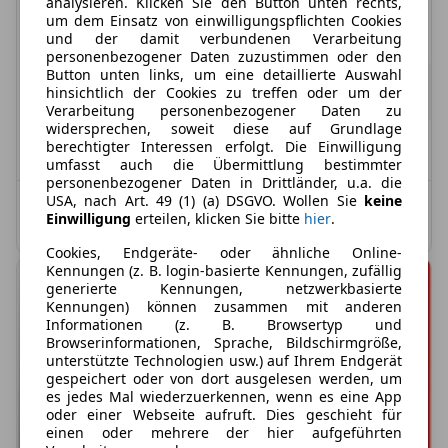
analysieren. Klicken Sie den Button unten rechts,
um dem Einsatz von einwilligungspflichten Cookies
Treibstoff
Leistung
Zustand
und der damit verbundenen Verarbeitung
Mild-/Vollhybrid (Benzin)
194 PS
Neu
personenbezogener Daten zuzustimmen oder den
Button unten links, um eine detaillierte Auswahl
484,00 €
ab
406,72 €
exkl. MwSt.
hinsichtlich der Cookies zu treffen oder um der
48 Monate
|
10.000 km / Jahr
(anpassbar)
Verarbeitung personenbezogener Daten zu
widersprechen, soweit diese auf Grundlage
berechtigter Interessen erfolgt. Die Einwilligung
vsl. Januar 2027
Inklusive: Zulassung
umfasst auch die Übermittlung bestimmter
personenbezogener Daten in Drittländer, u.a. die
USA, nach Art. 49 (1) (a) DSGVO. Wollen Sie
keine
Kombinierter Kraftstoffverbrauch: 5,3 l/100 km;
Einwilligung
erteilen, klicken Sie bitte
hier
.
Kombinierte CO2-Emission: 121,0 g/km; CO2-Klasse: D
Cookies, Endgeräte- oder ähnliche Online-
Kennungen (z. B. login-basierte Kennungen, zufällig
generierte Kennungen, netzwerkbasierte
Kennungen) können zusammen mit anderen
Informationen (z. B. Browsertyp und
Browserinformationen, Sprache, Bildschirmgröße,
unterstützte Technologien usw.) auf Ihrem Endgerät
gespeichert oder von dort ausgelesen werden, um
es jedes Mal wiederzuerkennen, wenn es eine App
oder einer Webseite aufruft. Dies geschieht für
einen oder mehrere der hier aufgeführten