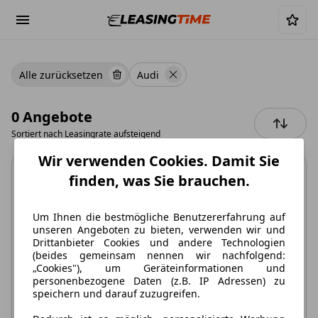
Alle zurücksetzen
Audi
0 Angebote
Sortiert nach
Leasingrate aufsteigend
Wir verwenden Cookies. Damit Sie
finden, was Sie brauchen.
Um Ihnen die bestmögliche Benutzererfahrung auf
unseren Angeboten zu bieten, verwenden wir und
Keine Angebote
Drittanbieter Cookies und andere Technologien
(beides gemeinsam nennen wir nachfolgend:
verfügbar
„Cookies"), um Geräteinformationen und
personenbezogene Daten (z.B. IP Adressen) zu
Leider können wir aktuell kein Angebot finden.
speichern und darauf zuzugreifen.
Löschen Sie einige der Filter oder setzen Sie alle