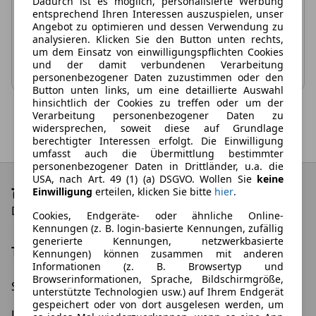
Dadurch ist es möglich, personalisierte Werbung
gleichzeitig zurück.
entsprechend Ihren Interessen auszuspielen, unser
Angebot zu optimieren und dessen Verwendung zu
analysieren. Klicken Sie den Button unten rechts,
Filterauswahl zurücksetzen
um dem Einsatz von einwilligungspflichten Cookies
und der damit verbundenen Verarbeitung
personenbezogener Daten zuzustimmen oder den
Button unten links, um eine detaillierte Auswahl
hinsichtlich der Cookies zu treffen oder um der
Verarbeitung personenbezogener Daten zu
widersprechen, soweit diese auf Grundlage
berechtigter Interessen erfolgt. Die Einwilligung
umfasst auch die Übermittlung bestimmter
personenbezogener Daten in Drittländer, u.a. die
USA, nach Art. 49 (1) (a) DSGVO. Wollen Sie
keine
Einwilligung
erteilen, klicken Sie bitte
hier
.
Die besten Leasing-Angebote und Deals
Cookies, Endgeräte- oder ähnliche Online-
Kennungen (z. B. login-basierte Kennungen, zufällig
generierte Kennungen, netzwerkbasierte
Top Kategorien
Kennungen) können zusammen mit anderen
Informationen (z. B. Browsertyp und
Browserinformationen, Sprache, Bildschirmgröße,
Schnäppchen
Elektroauto Leasing
unterstützte Technologien usw.) auf Ihrem Endgerät
gespeichert oder von dort ausgelesen werden, um
Leasing ohne Anzahlung
Gewerbeleasing