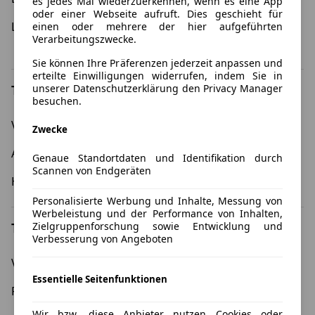
es jedes Mal wiederzuerkennen, wenn es eine App
oder einer Webseite aufruft. Dies geschieht für
Leasing 12 Monate
Umweltprämie - Leasing
einen oder mehrere der hier aufgeführten
Verarbeitungszwecke.
mit Umweltbonus
Sie können Ihre Präferenzen jederzeit anpassen und
erteilte Einwilligungen widerrufen, indem Sie in
unserer Datenschutzerklärung den Privacy Manager
Top Marken
besuchen.
Volkswagen
BMW
Zwecke
Audi
Opel
Genaue Standortdaten und Identifikation durch
Scannen von Endgeräten
Hyundai
Kia
Personalisierte Werbung und Inhalte, Messung von
Werbeleistung und der Performance von Inhalten,
Top Modelle
Zielgruppenforschung sowie Entwicklung und
Verbesserung von Angeboten
Volkswagen Golf
Cupra Formentor
Essentielle Seitenfunktionen
Fiat 500
Skoda Enyaq
Wir bzw. diese Anbieter nutzen Cookies oder