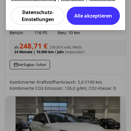
Seat Leon
Datenschutz-
Sportstourer RE 1.5eTSI 7-Gang-DSG SAL
Alle akzeptieren
Einstellungen
Treibstoff
Leistung
Zustand
Benzin
116 PS
Neu: 10 km
248,71 €
ab
209,00 €
exkl. MwSt.
24 Monate
|
10.000 km / Jahr
(anpassbar)
Verfügbar: Sofort
Kombinierter Kraftstoffverbrauch: 5,6 l/100 km;
Kombinierte CO2-Emission: 126,0 g/km; CO2-Klasse: D