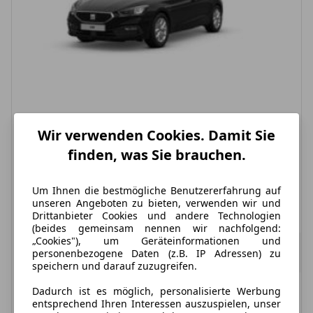
Nur Gewerbekunden
Wir verwenden Cookies. Damit Sie
finden, was Sie brauchen.
Seat Leon
Road Edition 7-Gang DSG
Um Ihnen die bestmögliche Benutzererfahrung auf
unseren Angeboten zu bieten, verwenden wir und
Treibstoff
Leistung
Zustand
Benzin
116 PS
Neu
Drittanbieter Cookies und andere Technologien
(beides gemeinsam nennen wir nachfolgend:
„Cookies"), um Geräteinformationen und
235,62 €
ab
198,00 €
exkl. MwSt.
personenbezogene Daten (z.B. IP Adressen) zu
36 Monate
|
10.000 km / Jahr
(anpassbar)
speichern und darauf zuzugreifen.
Dadurch ist es möglich, personalisierte Werbung
Verfügbar: Sofort
entsprechend Ihren Interessen auszuspielen, unser