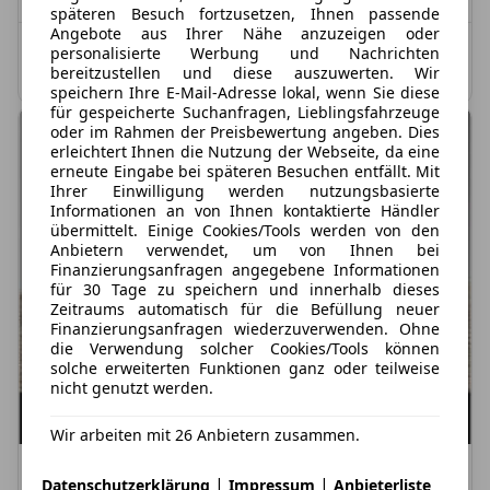
späteren Besuch fortzusetzen, Ihnen passende
Angebote aus Ihrer Nähe anzuzeigen oder
Kombinierter Kraftstoffverbrauch: 5,1 l/100 km;
personalisierte Werbung und Nachrichten
bereitzustellen und diese auszuwerten. Wir
Kombinierte CO2-Emission: 117,0 g/km; CO2-Klasse: D
speichern Ihre E-Mail-Adresse lokal, wenn Sie diese
für gespeicherte Suchanfragen, Lieblingsfahrzeuge
oder im Rahmen der Preisbewertung angeben. Dies
erleichtert Ihnen die Nutzung der Webseite, da eine
erneute Eingabe bei späteren Besuchen entfällt. Mit
Ihrer Einwilligung werden nutzungsbasierte
Informationen an von Ihnen kontaktierte Händler
übermittelt. Einige Cookies/Tools werden von den
Anbietern verwendet, um von Ihnen bei
Finanzierungsanfragen angegebene Informationen
für 30 Tage zu speichern und innerhalb dieses
Zeitraums automatisch für die Befüllung neuer
Finanzierungsanfragen wiederzuverwenden. Ohne
die Verwendung solcher Cookies/Tools können
solche erweiterten Funktionen ganz oder teilweise
nicht genutzt werden.
Wir arbeiten mit 26 Anbietern zusammen.
Nur Gewerbekunden
|
|
Datenschutzerklärung
Impressum
Anbieterliste