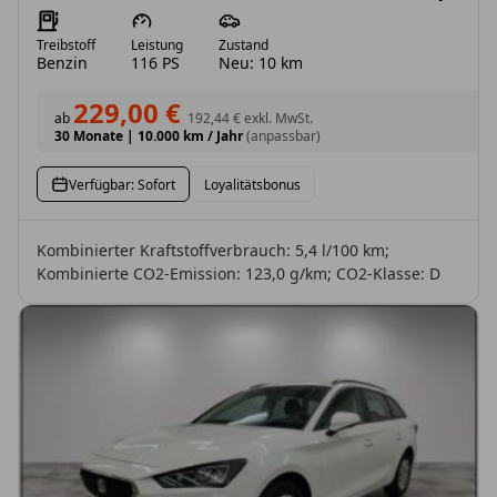
Treibstoff
Leistung
Zustand
Benzin
116 PS
Neu: 10 km
229,00 €
ab
192,44 €
exkl. MwSt.
30 Monate
|
10.000 km / Jahr
(anpassbar)
Verfügbar: Sofort
Loyalitätsbonus
Kombinierter Kraftstoffverbrauch: 5,4 l/100 km;
Kombinierte CO2-Emission: 123,0 g/km; CO2-Klasse: D