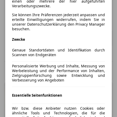
Seat Leon
einen oder mehrere der hier aufgeführten
Verarbeitungszwecke.
DSG Road Edition ab mtl. € 199,-¹ 💥 SOFORT VERFÜGBAR! 💥
Sie können Ihre Präferenzen jederzeit anpassen und
erteilte Einwilligungen widerrufen, indem Sie in
Treibstoff
Leistung
Zustand
unserer Datenschutzerklärung den Privacy Manager
Benzin
116 PS
Neu
besuchen.
236,81 €
ab
199,00 €
exkl. MwSt.
Zwecke
24 Monate
|
10.000 km / Jahr
(anpassbar)
Genaue Standortdaten und Identifikation durch
Verfügbar: Sofort
Scannen von Endgeräten
Personalisierte Werbung und Inhalte, Messung von
Kombinierter Kraftstoffverbrauch: 5,4 l/100 km;
Werbeleistung und der Performance von Inhalten,
Kombinierte CO2-Emission: 124,0 g/km; CO2-Klasse: D
Zielgruppenforschung sowie Entwicklung und
Verbesserung von Angeboten
Essentielle Seitenfunktionen
Wir bzw. diese Anbieter nutzen Cookies oder
ähnliche Tools und Technologien, die für die