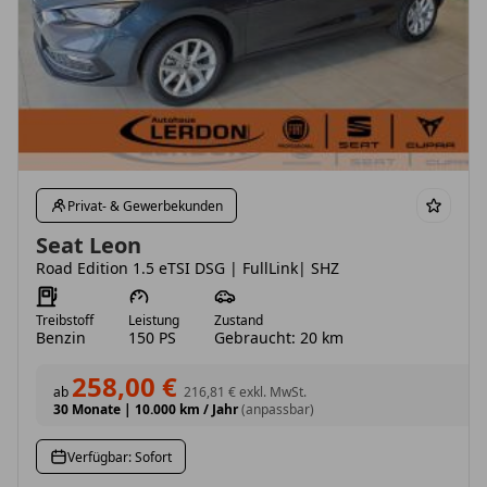
Privat- & Gewerbekunden
Seat Leon
Road Edition 1.5 eTSI DSG | FullLink| SHZ
Treibstoff
Leistung
Zustand
Benzin
150 PS
Gebraucht: 20 km
258,00 €
ab
216,81 €
exkl. MwSt.
30 Monate
|
10.000 km / Jahr
(anpassbar)
Verfügbar: Sofort