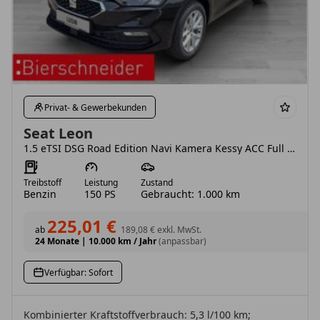
Privat- & Gewerbekunden
Seat Leon
1.5 eTSI DSG Road Edition Navi Kamera Kessy ACC Full Link Virtual Cockpit WP
Treibstoff
Leistung
Zustand
Benzin
150 PS
Gebraucht: 1.000 km
225,01 €
ab
189,08 €
exkl. MwSt.
24 Monate
|
10.000 km / Jahr
(anpassbar)
Verfügbar: Sofort
Kombinierter Kraftstoffverbrauch: 5,3 l/100 km;