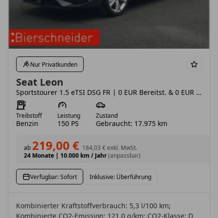
Nur Privatkunden
Seat Leon
Sportstourer 1.5 eTSI DSG FR | 0 EUR Bereitst. & 0 EUR Sonderzahlung LED NAVI ACC SIDEASS PARKA
Treibstoff
Leistung
Zustand
Benzin
150 PS
Gebraucht: 17.975 km
219,00 €
ab
184,03 €
exkl. MwSt.
24 Monate
|
10.000 km / Jahr
(anpassbar)
Verfügbar: Sofort
Inklusive: Überführung
Kombinierter Kraftstoffverbrauch: 5,3 l/100 km;
Kombinierte CO2-Emission: 121,0 g/km; CO2-Klasse: D