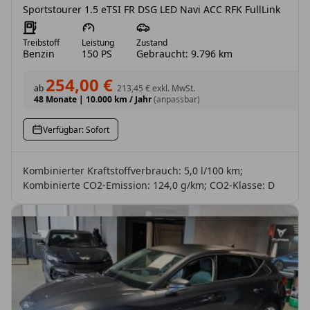
Sportstourer 1.5 eTSI FR DSG LED Navi ACC RFK FullLink
Treibstoff
Leistung
Zustand
Benzin
150 PS
Gebraucht: 9.796 km
254,00 €
ab
213,45 €
exkl. MwSt.
48 Monate
|
10.000 km / Jahr
(anpassbar)
Verfügbar: Sofort
Kombinierter Kraftstoffverbrauch: 5,0 l/100 km;
Kombinierte CO2-Emission: 124,0 g/km; CO2-Klasse: D