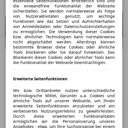
essentielle Seitenfunktionen erforderlich sind und
die einwandfreie Funktionalität der Webseite
sicherstellen. Sie werden normalerweise als Folge
von Nutzeraktivitäten genutzt, um wichtige
Funktionen wie das Setzen und Aufrechterhalten
von Anmeldedaten oder Datenschutzeinstellungen
zu ermöglichen. Die Verwendung dieser Cookies
bzw. ähnlicher Technologien kann normalerweise
nicht abgeschaltet werden. Allerdings können
bestimmte Browser diese Cookies oder ähnliche
Tools blockieren oder Sie darauf hinweisen. Das
Blockieren dieser Cookies oder ähnlicher Tools kann
Privat- & Gewerbekunden
die Funktionalität der Webseite beeinträchtigen.
Seat Leon
Style eTSI DSG|ACC|LED|KAMERA|FULL-LINK|
Erweiterte Seitenfunktionen
Treibstoff
Leistung
Zustand
Wir bzw. Drittanbieter nutzen unterschiedliche
Benzin
150 PS
Gebraucht: 1.390 km
technologische Mittel, darunter u.a. Cookies und
ähnliche Tools auf unserer Webseite, um Ihnen
243,66 €
erweiterte Seitenfunktionen anzubieten und ein
ab
204,76 €
exkl. MwSt.
verbessertes Nutzungserlebnis zu gewährleisten.
54 Monate
|
10.000 km / Jahr
(anpassbar)
Durch diese erweiterten Funktionalitäten
ermöglichen wir die Personalisierung unseres
Verfügbar: Sofort
Angebotes - etwa, um Ihre Suchvorgänge bei einem