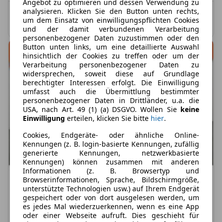
Angebot zu optimieren und dessen Verwendung zu
analysieren. Klicken Sie den Button unten rechts,
Kombinierter Kraftstoffverbrauch: 5,4 l/100 km;
um dem Einsatz von einwilligungspflichten Cookies
Kombinierte CO2-Emission: 124,0 g/km; CO2-Klasse: D
und der damit verbundenen Verarbeitung
personenbezogener Daten zuzustimmen oder den
Button unten links, um eine detaillierte Auswahl
hinsichtlich der Cookies zu treffen oder um der
Verarbeitung personenbezogener Daten zu
widersprechen, soweit diese auf Grundlage
berechtigter Interessen erfolgt. Die Einwilligung
umfasst auch die Übermittlung bestimmter
personenbezogener Daten in Drittländer, u.a. die
USA, nach Art. 49 (1) (a) DSGVO. Wollen Sie
keine
Einwilligung
erteilen, klicken Sie bitte
hier
.
Cookies, Endgeräte- oder ähnliche Online-
Kennungen (z. B. login-basierte Kennungen, zufällig
generierte Kennungen, netzwerkbasierte
Kennungen) können zusammen mit anderen
Informationen (z. B. Browsertyp und
Browserinformationen, Sprache, Bildschirmgröße,
unterstützte Technologien usw.) auf Ihrem Endgerät
gespeichert oder von dort ausgelesen werden, um
es jedes Mal wiederzuerkennen, wenn es eine App
Nur Gewerbekunden
oder einer Webseite aufruft. Dies geschieht für