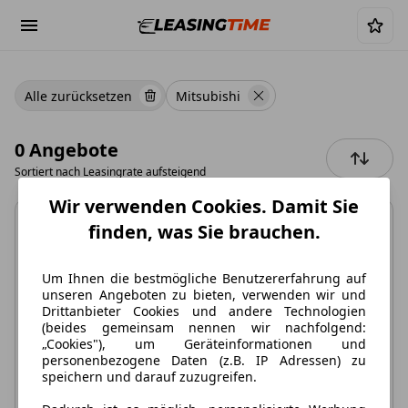
Alle zurücksetzen
Mitsubishi
0 Angebote
Sortiert nach
Leasingrate aufsteigend
Wir verwenden Cookies. Damit Sie
finden, was Sie brauchen.
Um Ihnen die bestmögliche Benutzererfahrung auf
unseren Angeboten zu bieten, verwenden wir und
Keine Angebote
Drittanbieter Cookies und andere Technologien
(beides gemeinsam nennen wir nachfolgend:
verfügbar
„Cookies"), um Geräteinformationen und
personenbezogene Daten (z.B. IP Adressen) zu
Leider können wir aktuell kein Angebot finden.
speichern und darauf zuzugreifen.
Löschen Sie einige der Filter oder setzen Sie alle