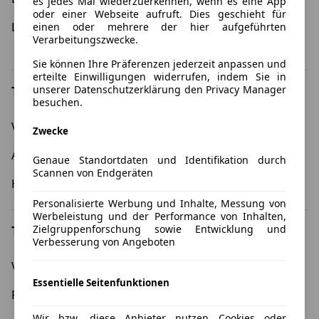
es jedes Mal wiederzuerkennen, wenn es eine App
oder einer Webseite aufruft. Dies geschieht für
Leasing 12 Monate
Umweltprämie - Leasing
einen oder mehrere der hier aufgeführten
Verarbeitungszwecke.
mit Umweltbonus
Sie können Ihre Präferenzen jederzeit anpassen und
erteilte Einwilligungen widerrufen, indem Sie in
unserer Datenschutzerklärung den Privacy Manager
Top Marken
besuchen.
Volkswagen
BMW
Zwecke
Audi
Opel
Genaue Standortdaten und Identifikation durch
Scannen von Endgeräten
Hyundai
Kia
Personalisierte Werbung und Inhalte, Messung von
Werbeleistung und der Performance von Inhalten,
Top Modelle
Zielgruppenforschung sowie Entwicklung und
Verbesserung von Angeboten
Volkswagen Golf
Cupra Formentor
Essentielle Seitenfunktionen
Fiat 500
Skoda Enyaq
Wir bzw. diese Anbieter nutzen Cookies oder