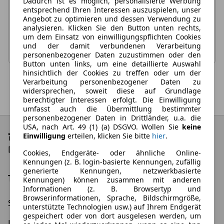
Dadurch ist es möglich, personalisierte Werbung
gleichzeitig zurück.
entsprechend Ihren Interessen auszuspielen, unser
Angebot zu optimieren und dessen Verwendung zu
analysieren. Klicken Sie den Button unten rechts,
Filterauswahl zurücksetzen
um dem Einsatz von einwilligungspflichten Cookies
und der damit verbundenen Verarbeitung
personenbezogener Daten zuzustimmen oder den
Button unten links, um eine detaillierte Auswahl
hinsichtlich der Cookies zu treffen oder um der
Verarbeitung personenbezogener Daten zu
widersprechen, soweit diese auf Grundlage
berechtigter Interessen erfolgt. Die Einwilligung
umfasst auch die Übermittlung bestimmter
personenbezogener Daten in Drittländer, u.a. die
USA, nach Art. 49 (1) (a) DSGVO. Wollen Sie
keine
Einwilligung
erteilen, klicken Sie bitte
hier
.
Die besten Leasing-Angebote und Deals
Cookies, Endgeräte- oder ähnliche Online-
Kennungen (z. B. login-basierte Kennungen, zufällig
generierte Kennungen, netzwerkbasierte
Top Kategorien
Kennungen) können zusammen mit anderen
Informationen (z. B. Browsertyp und
Browserinformationen, Sprache, Bildschirmgröße,
Schnäppchen
Elektroauto Leasing
unterstützte Technologien usw.) auf Ihrem Endgerät
gespeichert oder von dort ausgelesen werden, um
Leasing ohne Anzahlung
Gewerbeleasing