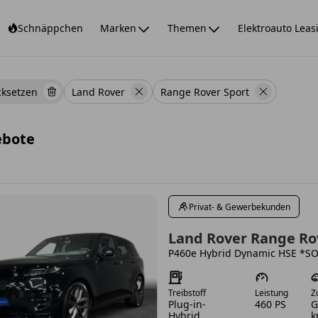
Schnäppchen
Marken
Themen
Elektroauto Leas
cksetzen
Land Rover
Range Rover Sport
ebote
Privat- & Gewerbekunden
ach-oben und Pfeil-nach-unten Tasten zum Navigieren.
Land Rover Range Ro
ach-oben und Pfeil-nach-unten Tasten zum Navigieren.
Treibstoff
Leistung
Z
Plug-in-
460 PS
G
Hybrid