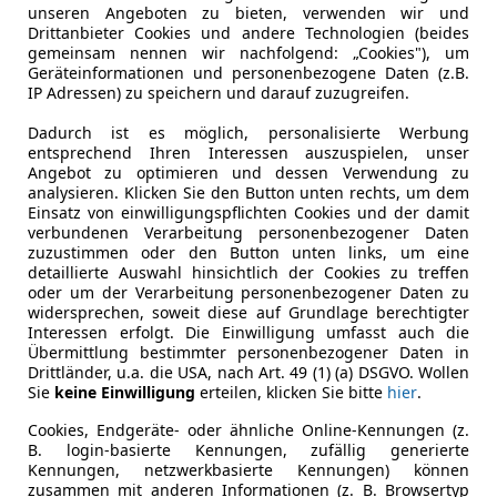
unseren Angeboten zu bieten, verwenden wir und
Plug-in-
460 PS
G
Drittanbieter Cookies und andere Technologien (beides
Hybrid
k
gemeinsam nennen wir nachfolgend: „Cookies"), um
Geräteinformationen und personenbezogene Daten (z.B.
Verfügbar: Sofort
IP Adressen) zu speichern und darauf zuzugreifen.
rt gewichteter Kraftstoffverbrauch: 0,8 l/100 km; Kombinierter Kraf
Dadurch ist es möglich, personalisierte Werbung
rt gewichteter Stromverbrauch: 29,3 kWh/100 km; Kombinierte CO2
entsprechend Ihren Interessen auszuspielen, unser
ladener Batterie)
Angebot zu optimieren und dessen Verwendung zu
analysieren. Klicken Sie den Button unten rechts, um dem
Einsatz von einwilligungspflichten Cookies und der damit
Privat- & Gewerbekunden
verbundenen Verarbeitung personenbezogener Daten
zuzustimmen oder den Button unten links, um eine
Land Rover Range Ro
detaillierte Auswahl hinsichtlich der Cookies zu treffen
oder um der Verarbeitung personenbezogener Daten zu
widersprechen, soweit diese auf Grundlage berechtigter
Interessen erfolgt. Die Einwilligung umfasst auch die
Übermittlung bestimmter personenbezogener Daten in
Treibstoff
Leistung
Zustand
Drittländer, u.a. die USA, nach Art. 49 (1) (a) DSGVO. Wollen
Diesel
351 PS
Neu
Sie
keine Einwilligung
erteilen, klicken Sie bitte
hier
.
Verfügbar: Sofort
Cookies, Endgeräte- oder ähnliche Online-Kennungen (z.
B. login-basierte Kennungen, zufällig generierte
rter Kraftstoffverbrauch: 7,5 l/100 km; Kombinierte CO2-Emission:
Kennungen, netzwerkbasierte Kennungen) können
zusammen mit anderen Informationen (z. B. Browsertyp