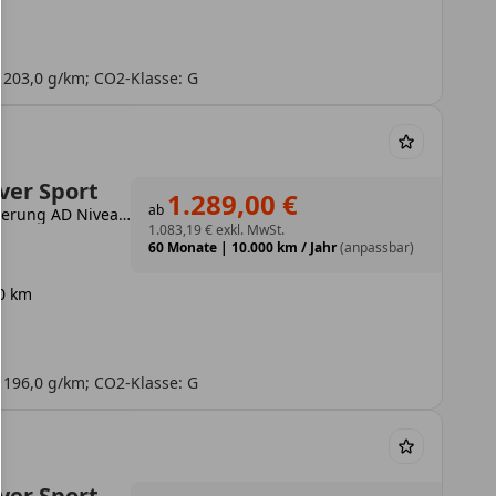
 203,0 g/km; CO2-Klasse: G
ver Sport
1.289,00 €
ab
D300 Dynamic HSE HUD Luftfederung AD Niveau StandHZG Leder Memory Sitze
1.083,19 €
exkl. MwSt.
60 Monate
|
10.000 km / Jahr
(anpassbar)
0 km
 196,0 g/km; CO2-Klasse: G
ver Sport