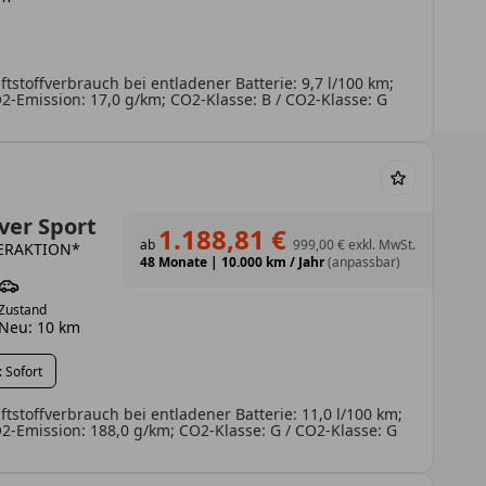
tstoffverbrauch bei entladener Batterie: 9,7 l/100 km;
-Emission: 17,0 g/km; CO2-Klasse: B / CO2-Klasse: G
ver Sport
1.188,81 €
ab
999,00 €
exkl. MwSt.
DERAKTION*
48 Monate
|
10.000 km / Jahr
(anpassbar)
Zustand
Neu: 10 km
 Sofort
tstoffverbrauch bei entladener Batterie: 11,0 l/100 km;
-Emission: 188,0 g/km; CO2-Klasse: G / CO2-Klasse: G