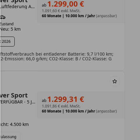
1.299,00 €
ab
P460e Dynamic SE Hybrid HUD Luftfederung AD Niveau AHK-el. klappb.
1.091,60 €
exkl. MwSt.
60 Monate
|
10.000 km / Jahr
(anpassbar)
Zustand
Neu: 5 km
t 2026
tstoffverbrauch bei entladener Batterie: 9,7 l/100 km;
-Emission: 66,0 g/km; CO2-Klasse: B / CO2-Klasse: G
ver Sport
1.299,31 €
ab
D350 Autobiography -SOFORT VERFÜGBAR - 5 Jahre Garantie ab Erstzulassung
1.091,86 €
exkl. MwSt.
60 Monate
|
10.000 km / Jahr
(anpassbar)
cht: 4.500 km
 Zulassung