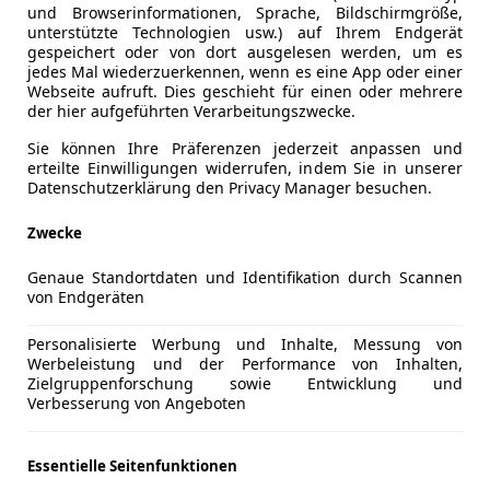
und Browserinformationen, Sprache, Bildschirmgröße,
Privat- & Gewerbekunden
unterstützte Technologien usw.) auf Ihrem Endgerät
gespeichert oder von dort ausgelesen werden, um es
jedes Mal wiederzuerkennen, wenn es eine App oder einer
Land Rover Range Ro
Webseite aufruft. Dies geschieht für einen oder mehrere
D250 Dynamic SE
der hier aufgeführten Verarbeitungszwecke.
Sie können Ihre Präferenzen jederzeit anpassen und
Treibstoff
Leistung
Zustand
erteilte Einwilligungen widerrufen, indem Sie in unserer
Diesel
249 PS
Gebrau
Datenschutzerklärung den Privacy Manager besuchen.
Verfügbar: Sofort
Inklusive:
Zwecke
rter Kraftstoffverbrauch: 7,5 l/100 km; Kombinierte CO2-Emission:
Genaue Standortdaten und Identifikation durch Scannen
von Endgeräten
Privat- & Gewerbekunden
Personalisierte Werbung und Inhalte, Messung von
Werbeleistung und der Performance von Inhalten,
Land Rover Range Ro
Zielgruppenforschung sowie Entwicklung und
Verbesserung von Angeboten
Treibstoff
Leistung
Zustand
Diesel
349 PS
Neu: 1
Essentielle Seitenfunktionen