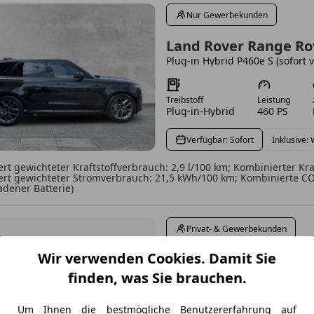
Nur Gewerbekunden
Land Rover Range Ro
Treibstoff
Leistung
Plug-in-Hybrid
460 PS
Verfügbar: Sofort
Inklusive:
rt gewichteter Kraftstoffverbrauch: 2,9 l/100 km; Kombinierter Kraf
rt gewichteter Stromverbrauch: 21,5 kWh/100 km; Kombinierte CO2
ladener Batterie)
Privat- & Gewerbekunden
Wir verwenden Cookies. Damit Sie
Land Rover Range Ro
finden, was Sie brauchen.
Um Ihnen die bestmögliche Benutzererfahrung auf
Treibstoff
Leistung
Z