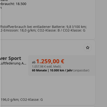
ebraucht: 18.500
m
tstoffverbrauch bei entladener Batterie: 9,8 l/100 km;
-Emission: 18,0 g/km; CO2-Klasse: B / CO2-Klasse: G
ver Sport
1.259,00 €
ab
D350 Autobiography AHK HUD Luftfederung AD Niveau AHK-el. klappb. El. Panodach
1.057,98 €
exkl. MwSt.
60 Monate
|
10.000 km / Jahr
(anpassbar)
 196,0 g/km; CO2-Klasse: G