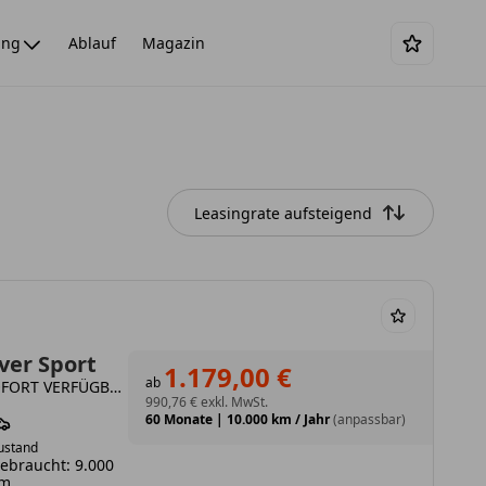
ing
Ablauf
Magazin
Leasingrate aufsteigend
ver Sport
1.179,00 €
ab
P460e Hybrid Dynamic HSE *SOFORT VERFÜGBAR*
990,76 €
exkl. MwSt.
60 Monate
|
10.000 km / Jahr
(anpassbar)
ustand
ebraucht: 9.000
km