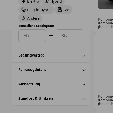
Elektro
Hybrid
Plug-in Hybrid
Gas
Andere
Kombinie
Kombinie
Monatliche Leasingrate
(bei ent
Leasingvertrag
Fahrzeugdetails
Ausstattung
Kombinie
Standort & Umkreis
Kombinie
(bei ent