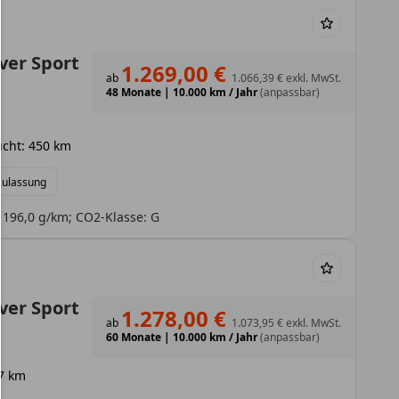
ver Sport
1.269,00 €
ab
1.066,39 €
exkl. MwSt.
48 Monate
|
10.000 km / Jahr
(anpassbar)
cht: 450 km
 Zulassung
 196,0 g/km; CO2-Klasse: G
ver Sport
1.278,00 €
ab
1.073,95 €
exkl. MwSt.
60 Monate
|
10.000 km / Jahr
(anpassbar)
7 km