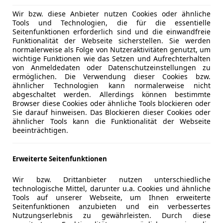
Verfügbar: Sofort
Wir bzw. diese Anbieter nutzen Cookies oder ähnliche
Tools und Technologien, die für die essentielle
Seitenfunktionen erforderlich sind und die einwandfreie
rter Kraftstoffverbrauch: 7,7 l/100 km; Kombinierte CO2-Emission:
Funktionalität der Webseite sicherstellen. Sie werden
normalerweise als Folge von Nutzeraktivitäten genutzt, um
wichtige Funktionen wie das Setzen und Aufrechterhalten
Privat- & Gewerbekunden
von Anmeldedaten oder Datenschutzeinstellungen zu
ermöglichen. Die Verwendung dieser Cookies bzw.
Land Rover Range Ro
ähnlicher Technologien kann normalerweise nicht
abgeschaltet werden. Allerdings können bestimmte
Browser diese Cookies oder ähnliche Tools blockieren oder
Sie darauf hinweisen. Das Blockieren dieser Cookies oder
ähnlicher Tools kann die Funktionalität der Webseite
Treibstoff
Leistung
Zustand
beeinträchtigen.
Diesel
300 PS
Neu: 1
Verfügbar: Sofort
Erweiterte Seitenfunktionen
rter Kraftstoffverbrauch: 7,5 l/100 km; Kombinierte CO2-Emission:
Wir bzw. Drittanbieter nutzen unterschiedliche
technologische Mittel, darunter u.a. Cookies und ähnliche
Tools auf unserer Webseite, um Ihnen erweiterte
Privat- & Gewerbekunden
Seitenfunktionen anzubieten und ein verbessertes
Nutzungserlebnis zu gewährleisten. Durch diese
Land Rover Range Ro