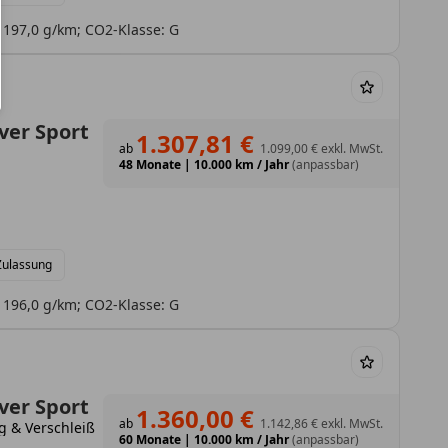
 197,0 g/km; CO2-Klasse: G
ver Sport
1.307,81 €
ab
1.099,00 €
exkl. MwSt.
48 Monate
|
10.000 km / Jahr
(anpassbar)
 Zulassung
 196,0 g/km; CO2-Klasse: G
ver Sport
1.360,00 €
ab
1.142,86 €
exkl. MwSt.
g & Verschleiß
60 Monate
|
10.000 km / Jahr
(anpassbar)