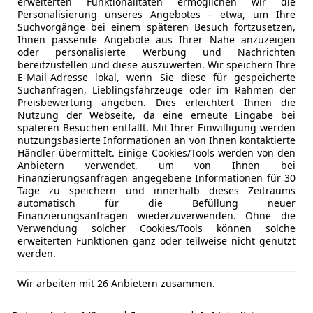
erweiterten Funktionalitäten ermöglichen wir die
Personalisierung unseres Angebotes - etwa, um Ihre
Suchvorgänge bei einem späteren Besuch fortzusetzen,
Ihnen passende Angebote aus Ihrer Nähe anzuzeigen
oder personalisierte Werbung und Nachrichten
Treibstoff
Leistung
bereitzustellen und diese auszuwerten. Wir speichern Ihre
Plug-in-Hybrid
460 PS
E-Mail-Adresse lokal, wenn Sie diese für gespeicherte
Suchanfragen, Lieblingsfahrzeuge oder im Rahmen der
E-Auto-Förderung
vsl. Augus
Preisbewertung angeben. Dies erleichtert Ihnen die
Nutzung der Webseite, da eine erneute Eingabe bei
rt gewichteter Kraftstoffverbrauch: 2,9 l/100 km; Kombinierter Kraf
späteren Besuchen entfällt. Mit Ihrer Einwilligung werden
rt gewichteter Stromverbrauch: 21,6 kWh/100 km; Kombinierte CO2
nutzungsbasierte Informationen an von Ihnen kontaktierte
ladener Batterie)
Händler übermittelt. Einige Cookies/Tools werden von den
Anbietern verwendet, um von Ihnen bei
Finanzierungsanfragen angegebene Informationen für 30
Privat- & Gewerbekunden
Tage zu speichern und innerhalb dieses Zeitraums
automatisch für die Befüllung neuer
Land Rover Range Ro
Finanzierungsanfragen wiederzuverwenden. Ohne die
Verwendung solcher Cookies/Tools können solche
erweiterten Funktionen ganz oder teilweise nicht genutzt
werden.
Treibstoff
Leistung
Zustand
Diesel
351 PS
Gebrau
Wir arbeiten mit 26 Anbietern zusammen.
Verfügbar: Sofort
Inklusive: