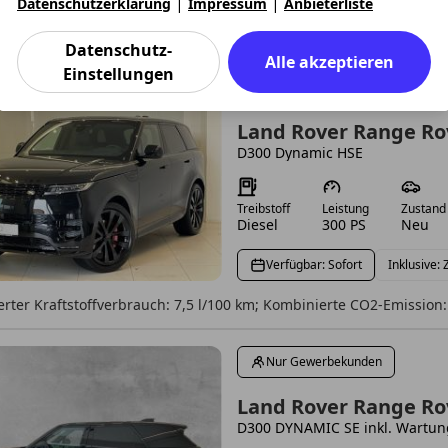
|
|
Datenschutzerklärung
Impressum
Anbieterliste
rter Kraftstoffverbrauch: 7,5 l/100 km; Kombinierte CO2-Emission:
Datenschutz-
Alle akzeptieren
Einstellungen
Privat- & Gewerbekunden
Land Rover Range Ro
D300 Dynamic HSE
Treibstoff
Leistung
Zustand
Diesel
300 PS
Neu
Verfügbar: Sofort
Inklusive:
rter Kraftstoffverbrauch: 7,5 l/100 km; Kombinierte CO2-Emission:
Nur Gewerbekunden
Land Rover Range Ro
D300 DYNAMIC SE inkl. Wartun