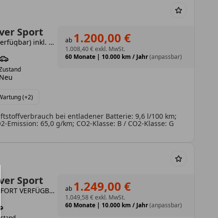
ver Sport
1.200,00 €
ab
Plug-in Hybrid P460e S (sofort verfügbar) inkl. Wartung & Verschleiß
1.008,40 €
exkl. MwSt.
60 Monate
|
10.000 km / Jahr
(anpassbar)
Zustand
Neu
 Wartung (+2)
tstoffverbrauch bei entladener Batterie: 9,6 l/100 km;
-Emission: 65,0 g/km; CO2-Klasse: B / CO2-Klasse: G
ver Sport
1.249,00 €
ab
P460e Hybrid Dynamic HSE *SOFORT VERFÜGBAR*
1.049,58 €
exkl. MwSt.
60 Monate
|
10.000 km / Jahr
(anpassbar)
ustand