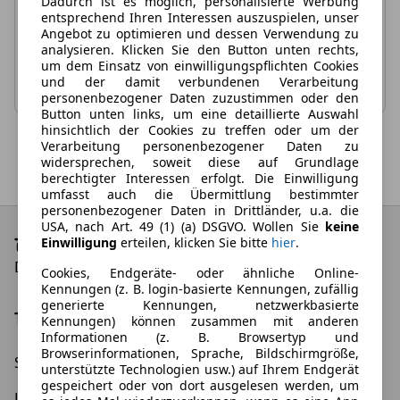
Dadurch ist es möglich, personalisierte Werbung
gleichzeitig zurück.
entsprechend Ihren Interessen auszuspielen, unser
Angebot zu optimieren und dessen Verwendung zu
analysieren. Klicken Sie den Button unten rechts,
Filterauswahl zurücksetzen
um dem Einsatz von einwilligungspflichten Cookies
und der damit verbundenen Verarbeitung
personenbezogener Daten zuzustimmen oder den
Button unten links, um eine detaillierte Auswahl
hinsichtlich der Cookies zu treffen oder um der
Verarbeitung personenbezogener Daten zu
widersprechen, soweit diese auf Grundlage
berechtigter Interessen erfolgt. Die Einwilligung
umfasst auch die Übermittlung bestimmter
personenbezogener Daten in Drittländer, u.a. die
USA, nach Art. 49 (1) (a) DSGVO. Wollen Sie
keine
Einwilligung
erteilen, klicken Sie bitte
hier
.
Die besten Leasing-Angebote und Deals
Cookies, Endgeräte- oder ähnliche Online-
Kennungen (z. B. login-basierte Kennungen, zufällig
generierte Kennungen, netzwerkbasierte
Top Kategorien
Kennungen) können zusammen mit anderen
Informationen (z. B. Browsertyp und
Browserinformationen, Sprache, Bildschirmgröße,
Schnäppchen
Elektroauto Leasing
unterstützte Technologien usw.) auf Ihrem Endgerät
gespeichert oder von dort ausgelesen werden, um
Leasing ohne Anzahlung
Gewerbeleasing