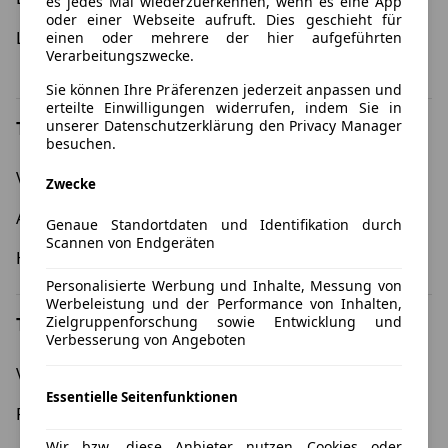
es jedes Mal wiederzuerkennen, wenn es eine App
oder einer Webseite aufruft. Dies geschieht für
Leasing 12 Monate
Umweltprämie - Leasing
einen oder mehrere der hier aufgeführten
Verarbeitungszwecke.
mit Umweltbonus
Sie können Ihre Präferenzen jederzeit anpassen und
erteilte Einwilligungen widerrufen, indem Sie in
unserer Datenschutzerklärung den Privacy Manager
Top Marken
besuchen.
Volkswagen
BMW
Zwecke
Audi
Opel
Genaue Standortdaten und Identifikation durch
Scannen von Endgeräten
Hyundai
Kia
Personalisierte Werbung und Inhalte, Messung von
Werbeleistung und der Performance von Inhalten,
Top Modelle
Zielgruppenforschung sowie Entwicklung und
Verbesserung von Angeboten
Volkswagen Golf
Cupra Formentor
Essentielle Seitenfunktionen
Fiat 500
Skoda Enyaq
Wir bzw. diese Anbieter nutzen Cookies oder