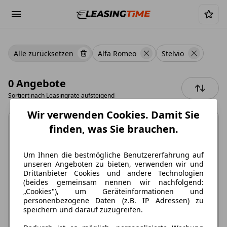
Alle zurücksetzen
Alfa Romeo
Stelvio
0 Angebote
Sortiert nach
Leasingrate aufsteigend
Wir verwenden Cookies. Damit Sie
finden, was Sie brauchen.
Um Ihnen die bestmögliche Benutzererfahrung auf
unseren Angeboten zu bieten, verwenden wir und
Keine Angebote
Drittanbieter Cookies und andere Technologien
(beides gemeinsam nennen wir nachfolgend:
verfügbar
„Cookies"), um Geräteinformationen und
personenbezogene Daten (z.B. IP Adressen) zu
Leider können wir aktuell kein Angebot finden.
speichern und darauf zuzugreifen.
Löschen Sie einige der Filter oder setzen Sie alle