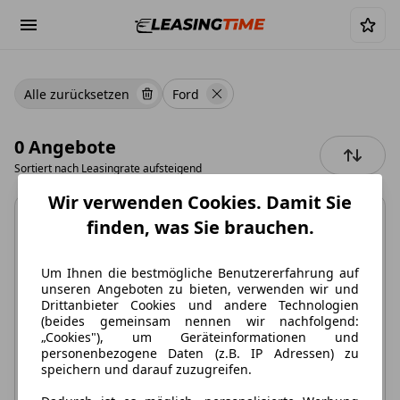
Alle zurücksetzen
Ford
0 Angebote
Sortiert nach
Leasingrate aufsteigend
Wir verwenden Cookies. Damit Sie
finden, was Sie brauchen.
Um Ihnen die bestmögliche Benutzererfahrung auf
unseren Angeboten zu bieten, verwenden wir und
Keine Angebote
Drittanbieter Cookies und andere Technologien
(beides gemeinsam nennen wir nachfolgend:
verfügbar
„Cookies"), um Geräteinformationen und
personenbezogene Daten (z.B. IP Adressen) zu
Leider können wir aktuell kein Angebot finden.
speichern und darauf zuzugreifen.
Löschen Sie einige der Filter oder setzen Sie alle