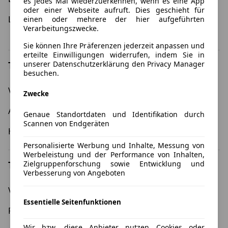
es jedes Mal wiederzuerkennen, wenn es eine App
oder einer Webseite aufruft. Dies geschieht für
Leasing 12 Monate
Umweltprämie - Leasing
einen oder mehrere der hier aufgeführten
Verarbeitungszwecke.
mit Umweltbonus
Sie können Ihre Präferenzen jederzeit anpassen und
erteilte Einwilligungen widerrufen, indem Sie in
unserer Datenschutzerklärung den Privacy Manager
Top Marken
besuchen.
Volkswagen
BMW
Zwecke
Audi
Opel
Genaue Standortdaten und Identifikation durch
Scannen von Endgeräten
Hyundai
Kia
Personalisierte Werbung und Inhalte, Messung von
Werbeleistung und der Performance von Inhalten,
Top Modelle
Zielgruppenforschung sowie Entwicklung und
Verbesserung von Angeboten
Volkswagen Golf
Cupra Formentor
Essentielle Seitenfunktionen
Fiat 500
Skoda Enyaq
Wir bzw. diese Anbieter nutzen Cookies oder