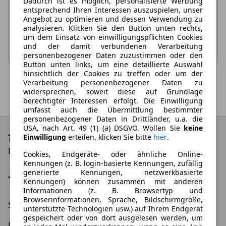
Dadurch ist es möglich, personalisierte Werbung
gleichzeitig zurück.
entsprechend Ihren Interessen auszuspielen, unser
Angebot zu optimieren und dessen Verwendung zu
analysieren. Klicken Sie den Button unten rechts,
Filterauswahl zurücksetzen
um dem Einsatz von einwilligungspflichten Cookies
und der damit verbundenen Verarbeitung
personenbezogener Daten zuzustimmen oder den
Button unten links, um eine detaillierte Auswahl
hinsichtlich der Cookies zu treffen oder um der
Verarbeitung personenbezogener Daten zu
widersprechen, soweit diese auf Grundlage
berechtigter Interessen erfolgt. Die Einwilligung
umfasst auch die Übermittlung bestimmter
personenbezogener Daten in Drittländer, u.a. die
USA, nach Art. 49 (1) (a) DSGVO. Wollen Sie
keine
Einwilligung
erteilen, klicken Sie bitte
hier
.
Die besten Leasing-Angebote und Deals
Cookies, Endgeräte- oder ähnliche Online-
Kennungen (z. B. login-basierte Kennungen, zufällig
generierte Kennungen, netzwerkbasierte
Top Kategorien
Kennungen) können zusammen mit anderen
Informationen (z. B. Browsertyp und
Browserinformationen, Sprache, Bildschirmgröße,
Schnäppchen
Elektroauto Leasing
unterstützte Technologien usw.) auf Ihrem Endgerät
gespeichert oder von dort ausgelesen werden, um
Leasing ohne Anzahlung
Gewerbeleasing