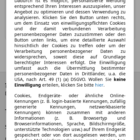
Dadurch ist es möglich, personalisierte Werbung
gleichzeitig zurück.
entsprechend Ihren Interessen auszuspielen, unser
Angebot zu optimieren und dessen Verwendung zu
analysieren. Klicken Sie den Button unten rechts,
Filterauswahl zurücksetzen
um dem Einsatz von einwilligungspflichten Cookies
und der damit verbundenen Verarbeitung
personenbezogener Daten zuzustimmen oder den
Button unten links, um eine detaillierte Auswahl
hinsichtlich der Cookies zu treffen oder um der
Verarbeitung personenbezogener Daten zu
widersprechen, soweit diese auf Grundlage
berechtigter Interessen erfolgt. Die Einwilligung
umfasst auch die Übermittlung bestimmter
personenbezogener Daten in Drittländer, u.a. die
USA, nach Art. 49 (1) (a) DSGVO. Wollen Sie
keine
Einwilligung
erteilen, klicken Sie bitte
hier
.
Die besten Leasing-Angebote und Deals
Cookies, Endgeräte- oder ähnliche Online-
Kennungen (z. B. login-basierte Kennungen, zufällig
generierte Kennungen, netzwerkbasierte
Top Kategorien
Kennungen) können zusammen mit anderen
Informationen (z. B. Browsertyp und
Browserinformationen, Sprache, Bildschirmgröße,
Schnäppchen
Elektroauto Leasing
unterstützte Technologien usw.) auf Ihrem Endgerät
gespeichert oder von dort ausgelesen werden, um
Leasing ohne Anzahlung
Gewerbeleasing