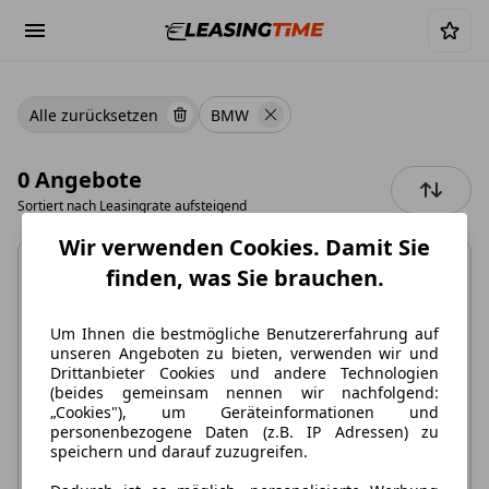
Alle zurücksetzen
BMW
0 Angebote
Sortiert nach
Leasingrate aufsteigend
Wir verwenden Cookies. Damit Sie
finden, was Sie brauchen.
Um Ihnen die bestmögliche Benutzererfahrung auf
unseren Angeboten zu bieten, verwenden wir und
Keine Angebote
Drittanbieter Cookies und andere Technologien
(beides gemeinsam nennen wir nachfolgend:
verfügbar
„Cookies"), um Geräteinformationen und
personenbezogene Daten (z.B. IP Adressen) zu
Leider können wir aktuell kein Angebot finden.
speichern und darauf zuzugreifen.
Löschen Sie einige der Filter oder setzen Sie alle