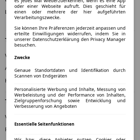
es jedes Mal wiederzuerkennen, wenn es eine App
oder einer Webseite aufruft. Dies geschieht für
Leasing 12 Monate
Umweltprämie - Leasing
einen oder mehrere der hier aufgeführten
Verarbeitungszwecke.
mit Umweltbonus
Sie können Ihre Präferenzen jederzeit anpassen und
erteilte Einwilligungen widerrufen, indem Sie in
unserer Datenschutzerklärung den Privacy Manager
Top Marken
besuchen.
Volkswagen
BMW
Zwecke
Audi
Opel
Genaue Standortdaten und Identifikation durch
Scannen von Endgeräten
Hyundai
Kia
Personalisierte Werbung und Inhalte, Messung von
Werbeleistung und der Performance von Inhalten,
Top Modelle
Zielgruppenforschung sowie Entwicklung und
Verbesserung von Angeboten
Volkswagen Golf
Cupra Formentor
Essentielle Seitenfunktionen
Fiat 500
Skoda Enyaq
Wir bzw. diese Anbieter nutzen Cookies oder