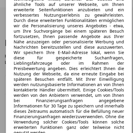
ähnliche Tools auf unserer Webseite, um Ihnen
erweiterte Seitenfunktionen anzubieten und ein
verbessertes Nutzungserlebnis zu gewährleisten.
Durch diese erweiterten Funktionalitäten ermöglichen
wir die Personalisierung unseres Angebotes - etwa,
um Ihre Suchvorgänge bei einem späteren Besuch
fortzusetzen, Ihnen passende Angebote aus Ihrer
Häufig gestellte Fragen
Nähe anzuzeigen oder personalisierte Werbung und
Nachrichten bereitzustellen und diese auszuwerten.
Wir speichern Ihre E-Mail-Adresse lokal, wenn Sie
Hier finden Sie die häufigsten Fragen zu LeasingTime,
diese für gespeicherte Suchanfragen,
Leasingübernahmen und dem Leasing im Allgemeinen.
Lieblingsfahrzeuge oder im Rahmen der
Preisbewertung angeben. Dies erleichtert Ihnen die
Nutzung der Webseite, da eine erneute Eingabe bei
späteren Besuchen entfällt. Mit Ihrer Einwilligung
Was ist Leasing?
werden nutzungsbasierte Informationen an von Ihnen
kontaktierte Händler übermittelt. Einige Cookies/Tools
werden von den Anbietern verwendet, um von Ihnen
Leasing ist eine Art Gebrauchsüberlassung auf
bei Finanzierungsanfragen angegebene
Ist eine Änderung der
Zeit. Das heißt für Sie: Kleine Monatsraten statt
Informationen für 30 Tage zu speichern und innerhalb
hoher Anschaffungskosten. Ob privat oder
Fahrzeugausstattung möglich?/
dieses Zeitraums automatisch für die Befüllung neuer
gewerblich: Beim Leasing erwerben Sie nicht das
Finanzierungsanfragen wiederzuverwenden. Ohne die
Kann ich mein Wunschfahrzeug
Verwendung solcher Cookies/Tools können solche
Fahrzeug selbst, sondern ein zeitbegrenztes
erweiterten Funktionen ganz oder teilweise nicht
konfigurieren?
Nutzungsrecht. Eigentümer bleibt die
genutzt werden.