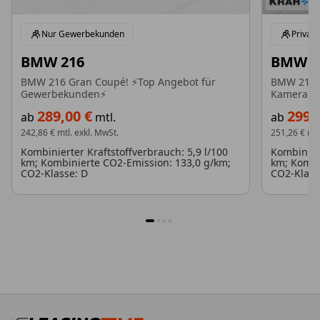
Nur Gewerbekunden
Privat
BMW 216
BMW 2
BMW 216 Gran Coupé! ⚡Top Angebot für
BMW 216 G
Gewerbekunden⚡
Kamera -Be
289,00 €
299,
ab
mtl.
ab
242,86 €
mtl. exkl. MwSt.
251,26 €
mtl
Kombinierter Kraftstoffverbrauch: 5,9 l/100
Kombiniert
km; Kombinierte CO2-Emission: 133,0 g/km;
km; Kombi
CO2-Klasse: D
CO2-Klass
1
2
3
4