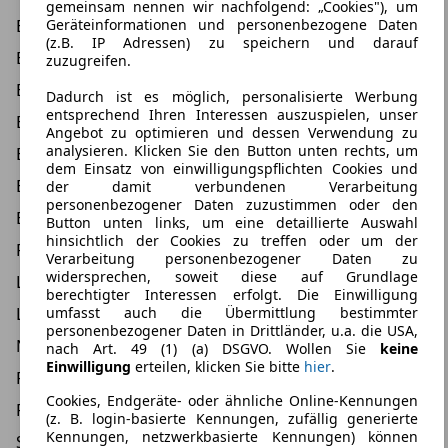
gemeinsam nennen wir nachfolgend: „Cookies"), um
Geräteinformationen und personenbezogene Daten
Beifahrer-Airbag
(z.B. IP Adressen) zu speichern und darauf
Einparkhilfe
zuzugreifen.
Einparkhilfe hinten
Dadurch ist es möglich, personalisierte Werbung
entsprechend Ihren Interessen auszuspielen, unser
Einparkhilfe seitlich
Angebot zu optimieren und dessen Verwendung zu
analysieren. Klicken Sie den Button unten rechts, um
Einparkhilfe selbstlenk. System
dem Einsatz von einwilligungspflichten Cookies und
Einparkhilfe vorne
der damit verbundenen Verarbeitung
personenbezogener Daten zuzustimmen oder den
ESP
Button unten links, um eine detaillierte Auswahl
hinsichtlich der Cookies zu treffen oder um der
Fahrer-Airbag
Verarbeitung personenbezogener Daten zu
widersprechen, soweit diese auf Grundlage
LED Scheinwerfer
berechtigter Interessen erfolgt. Die Einwilligung
umfasst auch die Übermittlung bestimmter
LED Tagfahrlicht
personenbezogener Daten in Drittländer, u.a. die USA,
Notbremsassistent
nach Art. 49 (1) (a) DSGVO. Wollen Sie
keine
Einwilligung
erteilen, klicken Sie bitte
hier
.
Reifendruckkontrollsystem
Cookies, Endgeräte- oder ähnliche Online-Kennungen
Rückfahrkamera
(z. B. login-basierte Kennungen, zufällig generierte
Kennungen, netzwerkbasierte Kennungen) können
Spurhalteassistent