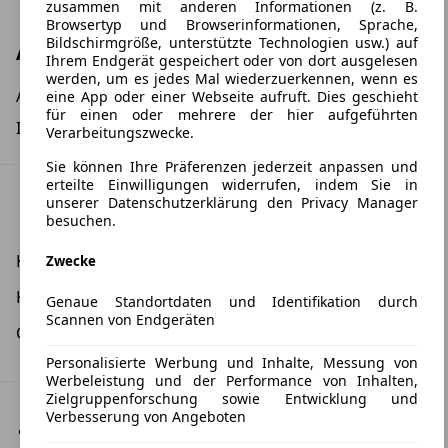
zusammen mit anderen Informationen (z. B.
Browsertyp und Browserinformationen, Sprache,
Bildschirmgröße, unterstützte Technologien usw.) auf
Andere
Ihrem Endgerät gespeichert oder von dort ausgelesen
werden, um es jedes Mal wiederzuerkennen, wenn es
Alufelgen
eine App oder einer Webseite aufruft. Dies geschieht
für einen oder mehrere der hier aufgeführten
Isofix
Verarbeitungszwecke.
Sie können Ihre Präferenzen jederzeit anpassen und
erteilte Einwilligungen widerrufen, indem Sie in
Umwelt & Verbrauch: WLTP
unserer Datenschutzerklärung den Privacy Manager
besuchen.
Kombinierter Kraftstoffverbrauch:
6,4 l/100 km
Zwecke
Kombinierte CO2-Emission:
135,0 g/km
Genaue Standortdaten und Identifikation durch
Scannen von Endgeräten
CO2-Klasse:
D
Personalisierte Werbung und Inhalte, Messung von
Werbeleistung und der Performance von Inhalten,
Zielgruppenforschung sowie Entwicklung und
Verbesserung von Angeboten
Fahrzeugstandort