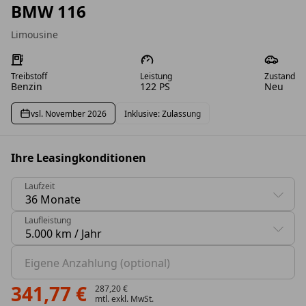
BMW 116
Limousine
Treibstoff
Leistung
Zustand
Benzin
122 PS
Neu
vsl. November 2026
Inklusive: Zulassung
Ihre Leasingkonditionen
Laufzeit
0 Vorschläge gefunden. Benutzen Sie die Pfeil-nach-oben
Laufleistung
0 Vorschläge gefunden. Benutzen Sie die Pfeil-nach-oben
Eigene Anzahlung (optional)
341,77 €
287,20 €
mtl. exkl. MwSt.