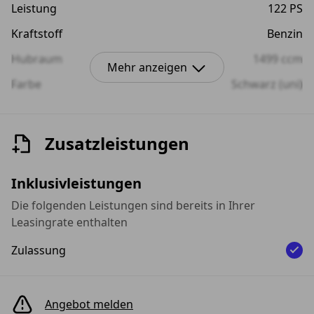
Leistung
122 PS
Kraftstoff
Benzin
Hubraum
1499 ccm
Mehr anzeigen
Farbe
Schwarz (uni)
Innenraumfarbe
anthrazit
Anzahl der Türen
4/5
Zusatzleistungen
Anzahl der Sitze
5
Inklusivleistungen
Die folgenden Leistungen sind bereits in Ihrer
Leasingrate enthalten
Zulassung
Angebot melden