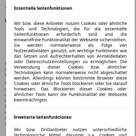
Essentielle Seitenfunktionen
19057, Schwerin
Händlerangebot von
Wir bzw. diese Anbieter nutzen Cookies oder ähnliche
Tools und Technologien, die für die essentielle
Seitenfunktionen erforderlich sind und die
Hugo Pfohe GmbH
einwandfreie Funktionalität der Webseite sicherstellen.
Impressum & Datenschutz
Sie werden normalerweise als Folge von
Nutzeraktivitäten genutzt, um wichtige Funktionen wie
das Setzen und Aufrechterhalten von Anmeldedaten
oder Datenschutzeinstellungen zu ermöglichen. Die
Unverbindliches Angebot des Händlers. Irrtümer und
Verwendung dieser Cookies bzw. ähnlicher
Zwischenverkauf vorbehalten! Leasingtime.de übernimmt
Technologien kann normalerweise nicht abgeschaltet
keine Gewähr für die Richtigkeit der Angaben im Inserat.
werden. Allerdings können bestimmte Browser diese
* Weitere Informationen zum offiziellen Kraftstoffverbrauch
Cookies oder ähnliche Tools blockieren oder Sie darauf
hinweisen. Das Blockieren dieser Cookies oder
und den offiziellen spezifischen CO2-Emissionen neuer
ähnlicher Tools kann die Funktionalität der Webseite
Personenkraftwagen können dem "Leitfaden über den
beeinträchtigen.
Kraftstoffverbrauch, die CO2-Emissionen und den
Stromverbrauch neuer Personenkraftwagen" entnommen
werden, der an allen Verkaufsstellen und bei der Deutschen
Erweiterte Seitenfunktionen
Automobil Treuhand GmbH unter www.dat.de unentgeltlich
erhältlich ist.
Wir bzw. Drittanbieter nutzen unterschiedliche
technologische Mittel, darunter u.a. Cookies und