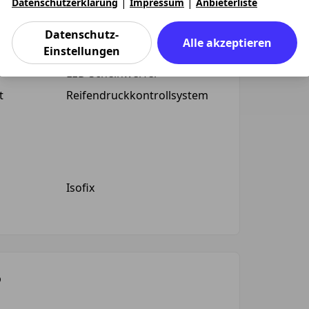
|
|
Datenschutzerklärung
Impressum
Anbieterliste
at
Beifahrer-Airbag
Datenschutz-
Alle akzeptieren
Einstellungen
n
Einparkhilfe vorne
LED Scheinwerfer
t
Reifendruckkontrollsystem
Isofix
P