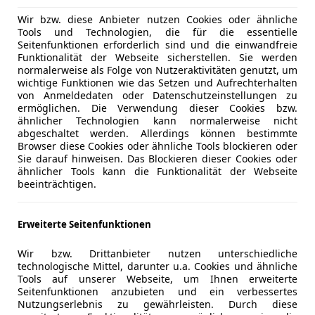
199,00 €
Wir bzw. diese Anbieter nutzen Cookies oder ähnliche
Tools und Technologien, die für die essentielle
199,00 €
Seitenfunktionen erforderlich sind und die einwandfreie
Funktionalität der Webseite sicherstellen. Sie werden
normalerweise als Folge von Nutzeraktivitäten genutzt, um
wichtige Funktionen wie das Setzen und Aufrechterhalten
von Anmeldedaten oder Datenschutzeinstellungen zu
0.6
ermöglichen. Die Verwendung dieser Cookies bzw.
ähnlicher Technologien kann normalerweise nicht
48 Monate
abgeschaltet werden. Allerdings können bestimmte
Browser diese Cookies oder ähnliche Tools blockieren oder
10.000 km / Jahr
Sie darauf hinweisen. Das Blockieren dieser Cookies oder
ähnlicher Tools kann die Funktionalität der Webseite
12,61 Cent
beeinträchtigen.
5,59 Cent
Erweiterte Seitenfunktionen
Wir bzw. Drittanbieter nutzen unterschiedliche
technologische Mittel, darunter u.a. Cookies und ähnliche
Tools auf unserer Webseite, um Ihnen erweiterte
lkswagen Bank GmbH, Gifhorner Straße
Seitenfunktionen anzubieten und ein verbessertes
Nutzungserlebnis zu gewährleisten. Durch diese