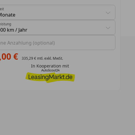
eit
chläge gefunden. Benutzen Sie die Pfeil-nach-oben und Pfe
eistung
chläge gefunden. Benutzen Sie die Pfeil-nach-oben und Pfe
ene Anzahlung (optional)
,00 €
335,29 €
mtl. exkl. MwSt.
In Kooperation mit