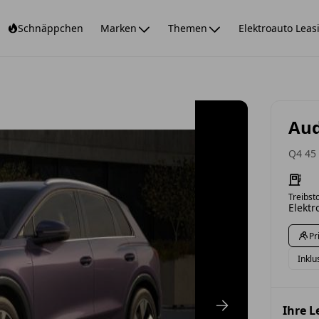
Schnäppchen
Marken
Themen
Elektroauto Leas
Aud
Q4 45
Treibsto
Elektr
Pr
Inklu
Ihre 