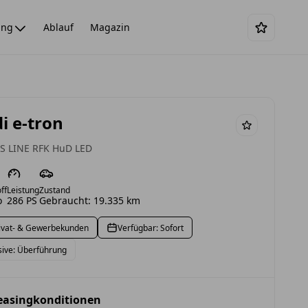
ing
Ablauf
Magazin
i e-tron
 S LINE RFK HuD LED
ff
Leistung
Zustand
o
286 PS
Gebraucht: 19.335 km
ivat- & Gewerbekunden
Verfügbar: Sofort
sive: Überführung
Leasingkonditionen