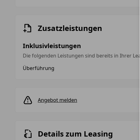
Farbe
Anzahl der Türen
Zusatzleistungen
Anzahl der Sitze
Inklusivleistungen
Die folgenden Leistungen sind bereits in Ihrer Le
Überführung
Angebot melden
Details zum Leasing