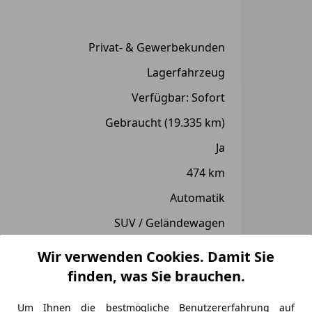
Privat- & Gewerbekunden
Lagerfahrzeug
Verfügbar: Sofort
Gebraucht (19.335 km)
Ja
474 km
Automatik
SUV / Geländewagen
286 PS
Wir verwenden Cookies. Damit Sie
Elektro
finden, was Sie brauchen.
en
05/2024
Um Ihnen die bestmögliche Benutzererfahrung auf