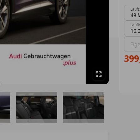
Laufz
0 Vors
Laufl
0 Vors
Eig
399